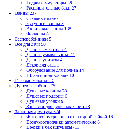
Гидроаккумуляторы
38
Расширительные баки
27
Ванны
237
Стальные ванны
11
Чугунные ванны
3
Акриловые ванны
138
Фолдоны
81
Бесперебойники
5
Всё для дачи
50
Дачные смесители
4
Дачные умывальники
11
Дачные унитазы
4
Декор для сада
1
Оборудование для полива
14
Шланги поливочные
10
Газовые колонки
15
Душевые кабины
75
Душевые кабины
28
Душевые поддоны
6
Душевые уголки
9
Запчасти для душевых кабин
28
Запорная арматура
324
Фитинги американка с накидной гайкой
16
Воздухоотводчики автоматические
6
Врезки в бак (штуцеры)
11