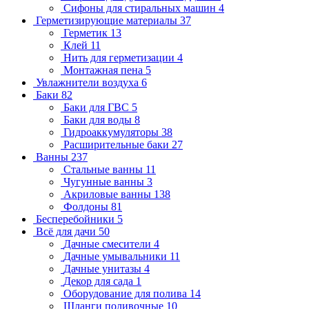
Сифоны для стиральных машин
4
Герметизирующие материалы
37
Герметик
13
Клей
11
Нить для герметизации
4
Монтажная пена
5
Увлажнители воздуха
6
Баки
82
Баки для ГВС
5
Баки для воды
8
Гидроаккумуляторы
38
Расширительные баки
27
Ванны
237
Стальные ванны
11
Чугунные ванны
3
Акриловые ванны
138
Фолдоны
81
Бесперебойники
5
Всё для дачи
50
Дачные смесители
4
Дачные умывальники
11
Дачные унитазы
4
Декор для сада
1
Оборудование для полива
14
Шланги поливочные
10