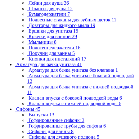
Лейки для душа
36
Шланги для душа
12
Бумагодержатели
7
Подвесные стаканы для зубных щеток
11
Дозаторы для жидкого мыла
19
Ершики для унитаза
15
Крючки для ванной
29
Мыльницы
8
Полотенцедержатели
16
Поручни для ванны
5
Кнопки для инсталяций
17
Арматура для бачка унитаза
41
Арматура для бачка унитаза без клапана
1
Арматура для бачка унитаза с боковой подводкой
12
Арматура для бачка унитаза с нижней подводкой
11
Клапан впуска с боковой подводкой воды
6
Клапан впуска с нижней подводкой воды
6
Сифоны
45
Выпуски
13
Гофрированные сифоны
3
Гофрированные трубы для сифона
6
Сифоны для ванны
8
Сифоны для душевого поддона
5