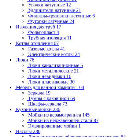
Уголки латунные
12
Удлинители латунные
21
Фильтры-грязевики латунные
6
Футорки латунные
24
Изоляция для труб
17
Фольгопласт
4
Трубная изоляция
11
Котлы отопления
67
Газовые котлы
41
Электрические котлы
24
Люки
76
Люки канализационные
5
Люки металлические
21
Люки невидимки
16
Люки пластиковые
30
Мебель для ванной комнаты
164
Зеркала
19
Тумбы с раковиной
69
Шкафы-зеркала
73
Кухонные мойки
236
Мойки из керамогранита
145
Мойки из нержавеющей стали
87
Эмалированные мойки
1
Насосы
286
Дополнительное оборудование для насосов
54