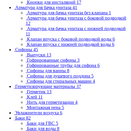
Кнопки для инсталяций
17
Арматура для бачка унитаза
41
Арматура для бачка унитаза без клапана
1
Арматура для бачка унитаза с боковой подводкой
12
Арматура для бачка унитаза с нижней подводкой
11
Клапан впуска с боковой подводкой воды
6
Клапан впуска с нижней подводкой воды
6
Сифоны
45
Выпуски
13
Гофрированные сифоны
3
Гофрированные трубы для сифона
6
Сифоны для ванны
8
Сифоны для душевого поддона
5
Сифоны для стиральных машин
4
Герметизирующие материалы
37
Герметик
13
Клей
11
Нить для герметизации
4
Монтажная пена
5
Увлажнители воздуха
6
Баки
82
Баки для ГВС
5
Баки для воды
8