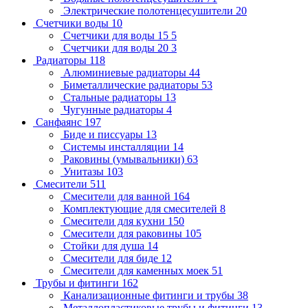
Электрические полотенцесушители
20
Счетчики воды
10
Счетчики для воды 15
5
Счетчики для воды 20
3
Радиаторы
118
Алюминиевые радиаторы
44
Биметаллические радиаторы
53
Стальные радиаторы
13
Чугунные радиаторы
4
Санфаянс
197
Биде и писсуары
13
Системы инсталляции
14
Раковины (умывальники)
63
Унитазы
103
Смесители
511
Смесители для ванной
164
Комплектующие для смесителей
8
Смесители для кухни
150
Смесители для раковины
105
Стойки для душа
14
Смесители для биде
12
Смесители для каменных моек
51
Трубы и фитинги
162
Канализационные фитинги и трубы
38
Металлопластиковые трубы и фитинги
13