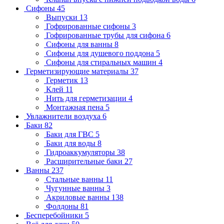
Сифоны
45
Выпуски
13
Гофрированные сифоны
3
Гофрированные трубы для сифона
6
Сифоны для ванны
8
Сифоны для душевого поддона
5
Сифоны для стиральных машин
4
Герметизирующие материалы
37
Герметик
13
Клей
11
Нить для герметизации
4
Монтажная пена
5
Увлажнители воздуха
6
Баки
82
Баки для ГВС
5
Баки для воды
8
Гидроаккумуляторы
38
Расширительные баки
27
Ванны
237
Стальные ванны
11
Чугунные ванны
3
Акриловые ванны
138
Фолдоны
81
Бесперебойники
5