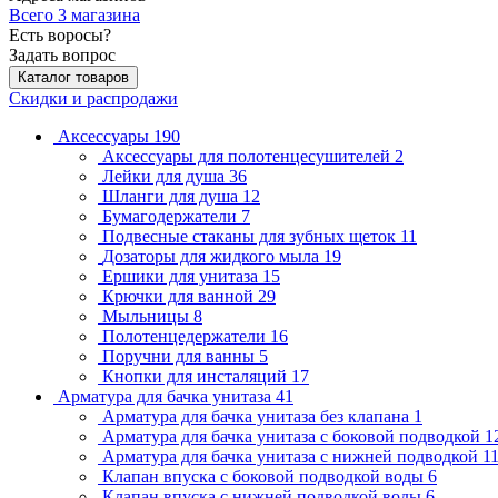
Всего 3 магазина
Есть воросы?
Задать вопрос
Каталог товаров
Скидки и распродажи
Аксессуары
190
Аксессуары для полотенцесушителей
2
Лейки для душа
36
Шланги для душа
12
Бумагодержатели
7
Подвесные стаканы для зубных щеток
11
Дозаторы для жидкого мыла
19
Ершики для унитаза
15
Крючки для ванной
29
Мыльницы
8
Полотенцедержатели
16
Поручни для ванны
5
Кнопки для инсталяций
17
Арматура для бачка унитаза
41
Арматура для бачка унитаза без клапана
1
Арматура для бачка унитаза с боковой подводкой
1
Арматура для бачка унитаза с нижней подводкой
1
Клапан впуска с боковой подводкой воды
6
Клапан впуска с нижней подводкой воды
6