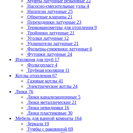
Муфты латунные резьбовые
22
Насосно-смесительные узлы
4
Ниппели латунные
25
Обратные клапаны
21
Переходники латунные
23
Термоманометры для отопления
9
Тройники латунные
21
Уголки латунные
12
Удлинители латунные
21
Фильтры-грязевики латунные
6
Футорки латунные
24
Изоляция для труб
17
Фольгопласт
4
Трубная изоляция
11
Котлы отопления
67
Газовые котлы
41
Электрические котлы
24
Люки
76
Люки канализационные
5
Люки металлические
21
Люки невидимки
16
Люки пластиковые
30
Мебель для ванной комнаты
164
Зеркала
19
Тумбы с раковиной
69