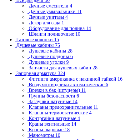
Всё для дачи
50
Дачные смесители
4
Дачные умывальники
11
Дачные унитазы
4
Декор для сада
1
Оборудование для полива
14
Шланги поливочные
10
Газовые колонки
15
Душевые кабины
75
Душевые кабины
28
Душевые поддоны
6
Душевые уголки
9
Запчасти для душевых кабин
28
Запорная арматура
324
Фитинги американка с накидной гайкой
16
Воздухоотводчики автоматические
6
Врезки в бак (штуцеры)
11
Группы безопасности
6
Заглушки латунные
14
Клапаны предохранительные
11
Клапаны термостатические
4
Контргайки латунные
4
Краны вентильные
14
Краны шаровые
18
Манометры
10