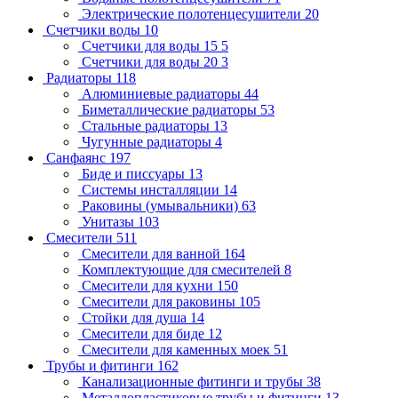
Электрические полотенцесушители
20
Счетчики воды
10
Счетчики для воды 15
5
Счетчики для воды 20
3
Радиаторы
118
Алюминиевые радиаторы
44
Биметаллические радиаторы
53
Стальные радиаторы
13
Чугунные радиаторы
4
Санфаянс
197
Биде и писсуары
13
Системы инсталляции
14
Раковины (умывальники)
63
Унитазы
103
Смесители
511
Смесители для ванной
164
Комплектующие для смесителей
8
Смесители для кухни
150
Смесители для раковины
105
Стойки для душа
14
Смесители для биде
12
Смесители для каменных моек
51
Трубы и фитинги
162
Канализационные фитинги и трубы
38
Металлопластиковые трубы и фитинги
13