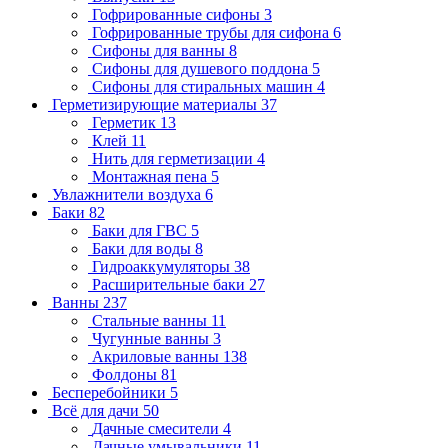
Гофрированные сифоны
3
Гофрированные трубы для сифона
6
Сифоны для ванны
8
Сифоны для душевого поддона
5
Сифоны для стиральных машин
4
Герметизирующие материалы
37
Герметик
13
Клей
11
Нить для герметизации
4
Монтажная пена
5
Увлажнители воздуха
6
Баки
82
Баки для ГВС
5
Баки для воды
8
Гидроаккумуляторы
38
Расширительные баки
27
Ванны
237
Стальные ванны
11
Чугунные ванны
3
Акриловые ванны
138
Фолдоны
81
Бесперебойники
5
Всё для дачи
50
Дачные смесители
4
Дачные умывальники
11