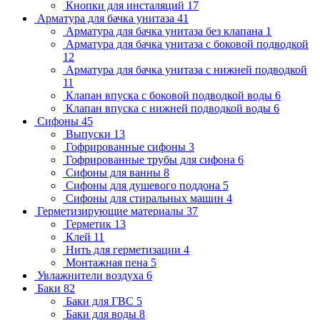
Кнопки для инсталяций
17
Арматура для бачка унитаза
41
Арматура для бачка унитаза без клапана
1
Арматура для бачка унитаза с боковой подводкой
12
Арматура для бачка унитаза с нижней подводкой
11
Клапан впуска с боковой подводкой воды
6
Клапан впуска с нижней подводкой воды
6
Сифоны
45
Выпуски
13
Гофрированные сифоны
3
Гофрированные трубы для сифона
6
Сифоны для ванны
8
Сифоны для душевого поддона
5
Сифоны для стиральных машин
4
Герметизирующие материалы
37
Герметик
13
Клей
11
Нить для герметизации
4
Монтажная пена
5
Увлажнители воздуха
6
Баки
82
Баки для ГВС
5
Баки для воды
8