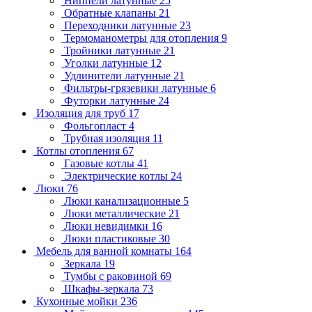
Ниппели латунные
25
Обратные клапаны
21
Переходники латунные
23
Термоманометры для отопления
9
Тройники латунные
21
Уголки латунные
12
Удлинители латунные
21
Фильтры-грязевики латунные
6
Футорки латунные
24
Изоляция для труб
17
Фольгопласт
4
Трубная изоляция
11
Котлы отопления
67
Газовые котлы
41
Электрические котлы
24
Люки
76
Люки канализационные
5
Люки металлические
21
Люки невидимки
16
Люки пластиковые
30
Мебель для ванной комнаты
164
Зеркала
19
Тумбы с раковиной
69
Шкафы-зеркала
73
Кухонные мойки
236