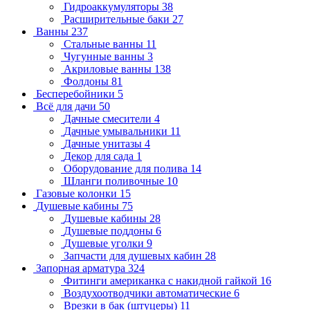
Гидроаккумуляторы
38
Расширительные баки
27
Ванны
237
Стальные ванны
11
Чугунные ванны
3
Акриловые ванны
138
Фолдоны
81
Бесперебойники
5
Всё для дачи
50
Дачные смесители
4
Дачные умывальники
11
Дачные унитазы
4
Декор для сада
1
Оборудование для полива
14
Шланги поливочные
10
Газовые колонки
15
Душевые кабины
75
Душевые кабины
28
Душевые поддоны
6
Душевые уголки
9
Запчасти для душевых кабин
28
Запорная арматура
324
Фитинги американка с накидной гайкой
16
Воздухоотводчики автоматические
6
Врезки в бак (штуцеры)
11