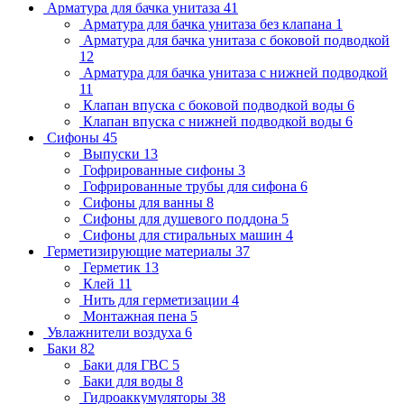
Арматура для бачка унитаза
41
Арматура для бачка унитаза без клапана
1
Арматура для бачка унитаза с боковой подводкой
12
Арматура для бачка унитаза с нижней подводкой
11
Клапан впуска с боковой подводкой воды
6
Клапан впуска с нижней подводкой воды
6
Сифоны
45
Выпуски
13
Гофрированные сифоны
3
Гофрированные трубы для сифона
6
Сифоны для ванны
8
Сифоны для душевого поддона
5
Сифоны для стиральных машин
4
Герметизирующие материалы
37
Герметик
13
Клей
11
Нить для герметизации
4
Монтажная пена
5
Увлажнители воздуха
6
Баки
82
Баки для ГВС
5
Баки для воды
8
Гидроаккумуляторы
38