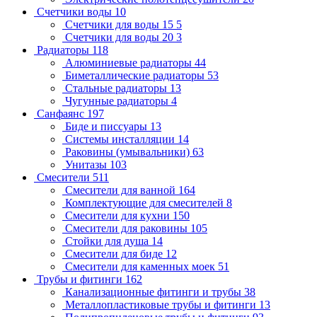
Счетчики воды
10
Счетчики для воды 15
5
Счетчики для воды 20
3
Радиаторы
118
Алюминиевые радиаторы
44
Биметаллические радиаторы
53
Стальные радиаторы
13
Чугунные радиаторы
4
Санфаянс
197
Биде и писсуары
13
Системы инсталляции
14
Раковины (умывальники)
63
Унитазы
103
Смесители
511
Смесители для ванной
164
Комплектующие для смесителей
8
Смесители для кухни
150
Смесители для раковины
105
Стойки для душа
14
Смесители для биде
12
Смесители для каменных моек
51
Трубы и фитинги
162
Канализационные фитинги и трубы
38
Металлопластиковые трубы и фитинги
13