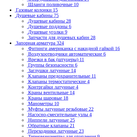
Шланги поливочные
10
Газовые колонки
15
Душевые кабины
75
Душевые кабины
28
Душевые поддоны
6
Душевые уголки
9
Запчасти для душевых кабин
28
Запорная арматура
324
Фитинги американка с накидной гайкой
16
Воздухоотводчики автоматические
6
Врезки в бак (штуцеры)
11
Группы безопасности
6
Заглушки латунные
14
Клапаны предохранительные
11
Клапаны термостатические
4
Контргайки латунные
4
Краны вентильные
14
Краны шаровые
18
Манометры
10
Муфты латунные резьбовые
22
Насосно-смесительные узлы
4
Ниппели латунные
25
Обратные клапаны
21
Переходники латунные
23
Термоманометры для отопления
9