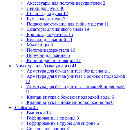
Аксессуары для полотенцесушителей
2
Лейки для душа
36
Шланги для душа
12
Бумагодержатели
7
Подвесные стаканы для зубных щеток
11
Дозаторы для жидкого мыла
19
Ершики для унитаза
15
Крючки для ванной
29
Мыльницы
8
Полотенцедержатели
16
Поручни для ванны
5
Кнопки для инсталяций
17
Арматура для бачка унитаза
41
Арматура для бачка унитаза без клапана
1
Арматура для бачка унитаза с боковой подводкой
12
Арматура для бачка унитаза с нижней подводкой
11
Клапан впуска с боковой подводкой воды
6
Клапан впуска с нижней подводкой воды
6
Сифоны
45
Выпуски
13
Гофрированные сифоны
3
Гофрированные трубы для сифона
6
Сифоны для ванны
8