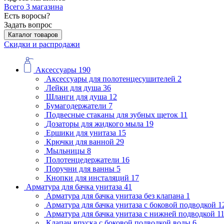
Всего 3 магазина
Есть воросы?
Задать вопрос
Каталог товаров
Скидки и распродажи
Аксессуары
190
Аксессуары для полотенцесушителей
2
Лейки для душа
36
Шланги для душа
12
Бумагодержатели
7
Подвесные стаканы для зубных щеток
11
Дозаторы для жидкого мыла
19
Ершики для унитаза
15
Крючки для ванной
29
Мыльницы
8
Полотенцедержатели
16
Поручни для ванны
5
Кнопки для инсталяций
17
Арматура для бачка унитаза
41
Арматура для бачка унитаза без клапана
1
Арматура для бачка унитаза с боковой подводкой
1
Арматура для бачка унитаза с нижней подводкой
1
Клапан впуска с боковой подводкой воды
6