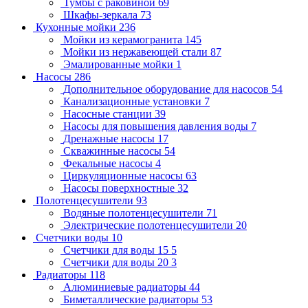
Тумбы с раковиной
69
Шкафы-зеркала
73
Кухонные мойки
236
Мойки из керамогранита
145
Мойки из нержавеющей стали
87
Эмалированные мойки
1
Насосы
286
Дополнительное оборудование для насосов
54
Канализационные установки
7
Насосные станции
39
Насосы для повышения давления воды
7
Дренажные насосы
17
Скважинные насосы
54
Фекальные насосы
4
Циркуляционные насосы
63
Насосы поверхностные
32
Полотенцесушители
93
Водяные полотенцесушители
71
Электрические полотенцесушители
20
Счетчики воды
10
Счетчики для воды 15
5
Счетчики для воды 20
3
Радиаторы
118
Алюминиевые радиаторы
44
Биметаллические радиаторы
53