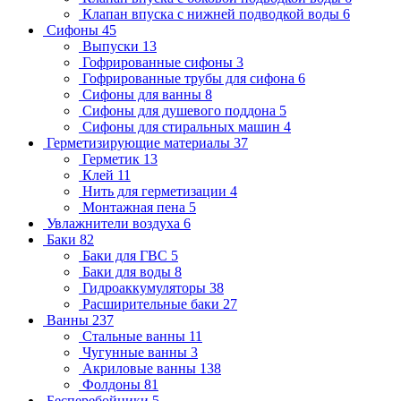
Клапан впуска с нижней подводкой воды
6
Сифоны
45
Выпуски
13
Гофрированные сифоны
3
Гофрированные трубы для сифона
6
Сифоны для ванны
8
Сифоны для душевого поддона
5
Сифоны для стиральных машин
4
Герметизирующие материалы
37
Герметик
13
Клей
11
Нить для герметизации
4
Монтажная пена
5
Увлажнители воздуха
6
Баки
82
Баки для ГВС
5
Баки для воды
8
Гидроаккумуляторы
38
Расширительные баки
27
Ванны
237
Стальные ванны
11
Чугунные ванны
3
Акриловые ванны
138
Фолдоны
81
Бесперебойники
5