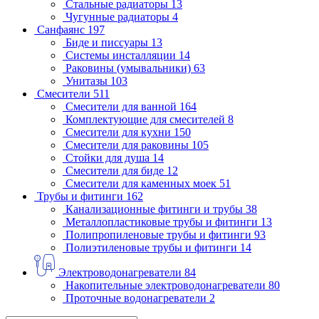
Стальные радиаторы
13
Чугунные радиаторы
4
Санфаянс
197
Биде и писсуары
13
Системы инсталляции
14
Раковины (умывальники)
63
Унитазы
103
Смесители
511
Смесители для ванной
164
Комплектующие для смесителей
8
Смесители для кухни
150
Смесители для раковины
105
Стойки для душа
14
Смесители для биде
12
Смесители для каменных моек
51
Трубы и фитинги
162
Канализационные фитинги и трубы
38
Металлопластиковые трубы и фитинги
13
Полипропиленовые трубы и фитинги
93
Полиэтиленовые трубы и фитинги
14
Электроводонагреватели
84
Накопительные электроводонагреватели
80
Проточные водонагреватели
2