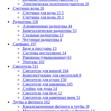
Электрические полотенцесушители
20
Счетчики воды
10
Счетчики для воды 15
5
Счетчики для воды 20
3
Радиаторы
118
Алюминиевые радиаторы
44
Биметаллические радиаторы
53
Стальные радиаторы
13
Чугунные радиаторы
4
Санфаянс
197
Биде и писсуары
13
Системы инсталляции
14
Раковины (умывальники)
63
Унитазы
103
Смесители
511
Смесители для ванной
164
Комплектующие для смесителей
8
Смесители для кухни
150
Смесители для раковины
105
Стойки для душа
14
Смесители для биде
12
Смесители для каменных моек
51
Трубы и фитинги
162
Канализационные фитинги и трубы
38
Металлопластиковые трубы и фитинги
13