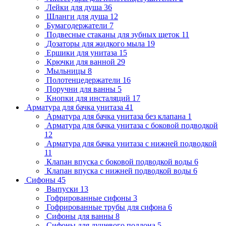
Лейки для душа
36
Шланги для душа
12
Бумагодержатели
7
Подвесные стаканы для зубных щеток
11
Дозаторы для жидкого мыла
19
Ершики для унитаза
15
Крючки для ванной
29
Мыльницы
8
Полотенцедержатели
16
Поручни для ванны
5
Кнопки для инсталяций
17
Арматура для бачка унитаза
41
Арматура для бачка унитаза без клапана
1
Арматура для бачка унитаза с боковой подводкой
12
Арматура для бачка унитаза с нижней подводкой
11
Клапан впуска с боковой подводкой воды
6
Клапан впуска с нижней подводкой воды
6
Сифоны
45
Выпуски
13
Гофрированные сифоны
3
Гофрированные трубы для сифона
6
Сифоны для ванны
8
Сифоны для душевого поддона
5