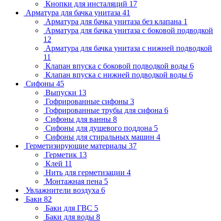
Кнопки для инсталяций
17
Арматура для бачка унитаза
41
Арматура для бачка унитаза без клапана
1
Арматура для бачка унитаза с боковой подводкой
12
Арматура для бачка унитаза с нижней подводкой
11
Клапан впуска с боковой подводкой воды
6
Клапан впуска с нижней подводкой воды
6
Сифоны
45
Выпуски
13
Гофрированные сифоны
3
Гофрированные трубы для сифона
6
Сифоны для ванны
8
Сифоны для душевого поддона
5
Сифоны для стиральных машин
4
Герметизирующие материалы
37
Герметик
13
Клей
11
Нить для герметизации
4
Монтажная пена
5
Увлажнители воздуха
6
Баки
82
Баки для ГВС
5
Баки для воды
8