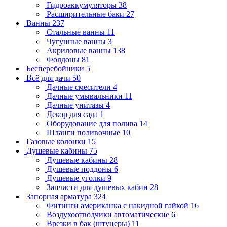
Гидроаккумуляторы
38
Расширительные баки
27
Ванны
237
Стальные ванны
11
Чугунные ванны
3
Акриловые ванны
138
Фолдоны
81
Бесперебойники
5
Всё для дачи
50
Дачные смесители
4
Дачные умывальники
11
Дачные унитазы
4
Декор для сада
1
Оборудование для полива
14
Шланги поливочные
10
Газовые колонки
15
Душевые кабины
75
Душевые кабины
28
Душевые поддоны
6
Душевые уголки
9
Запчасти для душевых кабин
28
Запорная арматура
324
Фитинги американка с накидной гайкой
16
Воздухоотводчики автоматические
6
Врезки в бак (штуцеры)
11