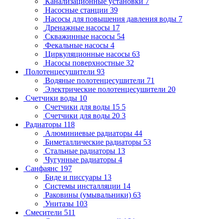
Канализационные установки
7
Насосные станции
39
Насосы для повышения давления воды
7
Дренажные насосы
17
Скважинные насосы
54
Фекальные насосы
4
Циркуляционные насосы
63
Насосы поверхностные
32
Полотенцесушители
93
Водяные полотенцесушители
71
Электрические полотенцесушители
20
Счетчики воды
10
Счетчики для воды 15
5
Счетчики для воды 20
3
Радиаторы
118
Алюминиевые радиаторы
44
Биметаллические радиаторы
53
Стальные радиаторы
13
Чугунные радиаторы
4
Санфаянс
197
Биде и писсуары
13
Системы инсталляции
14
Раковины (умывальники)
63
Унитазы
103
Смесители
511