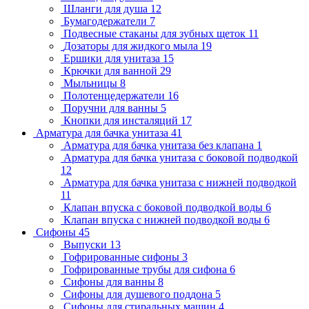
Шланги для душа
12
Бумагодержатели
7
Подвесные стаканы для зубных щеток
11
Дозаторы для жидкого мыла
19
Ершики для унитаза
15
Крючки для ванной
29
Мыльницы
8
Полотенцедержатели
16
Поручни для ванны
5
Кнопки для инсталяций
17
Арматура для бачка унитаза
41
Арматура для бачка унитаза без клапана
1
Арматура для бачка унитаза с боковой подводкой
12
Арматура для бачка унитаза с нижней подводкой
11
Клапан впуска с боковой подводкой воды
6
Клапан впуска с нижней подводкой воды
6
Сифоны
45
Выпуски
13
Гофрированные сифоны
3
Гофрированные трубы для сифона
6
Сифоны для ванны
8
Сифоны для душевого поддона
5
Сифоны для стиральных машин
4