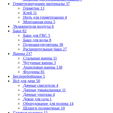
Герметизирующие материалы
37
Герметик
13
Клей
11
Нить для герметизации
4
Монтажная пена
5
Увлажнители воздуха
6
Баки
82
Баки для ГВС
5
Баки для воды
8
Гидроаккумуляторы
38
Расширительные баки
27
Ванны
237
Стальные ванны
11
Чугунные ванны
3
Акриловые ванны
138
Фолдоны
81
Бесперебойники
5
Всё для дачи
50
Дачные смесители
4
Дачные умывальники
11
Дачные унитазы
4
Декор для сада
1
Оборудование для полива
14
Шланги поливочные
10
Газовые колонки
15