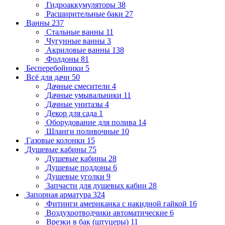
Гидроаккумуляторы
38
Расширительные баки
27
Ванны
237
Стальные ванны
11
Чугунные ванны
3
Акриловые ванны
138
Фолдоны
81
Бесперебойники
5
Всё для дачи
50
Дачные смесители
4
Дачные умывальники
11
Дачные унитазы
4
Декор для сада
1
Оборудование для полива
14
Шланги поливочные
10
Газовые колонки
15
Душевые кабины
75
Душевые кабины
28
Душевые поддоны
6
Душевые уголки
9
Запчасти для душевых кабин
28
Запорная арматура
324
Фитинги американка с накидной гайкой
16
Воздухоотводчики автоматические
6
Врезки в бак (штуцеры)
11