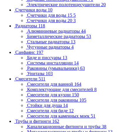
Электрические полотенцесушители
20
Счетчики воды
10
Счетчики для воды 15
5
Счетчики для воды 20
3
Радиаторы
118
Алюминиевые радиаторы
44
Биметаллические радиаторы
53
Стальные радиаторы
13
Чугунные радиаторы
4
Санфаянс
197
Биде и писсуары
13
Системы инсталляции
14
Раковины (умывальники)
63
Унитазы
103
Смесители
511
Смесители для ванной
164
Комплектующие для смесителей
8
Смесители для кухни
150
Смесители для раковины
105
Стойки для душа
14
Смесители для биде
12
Смесители для каменных моек
51
Трубы и фитинги
162
Канализационные фитинги и трубы
38
Металлопластиковые трубы и фитинги
13