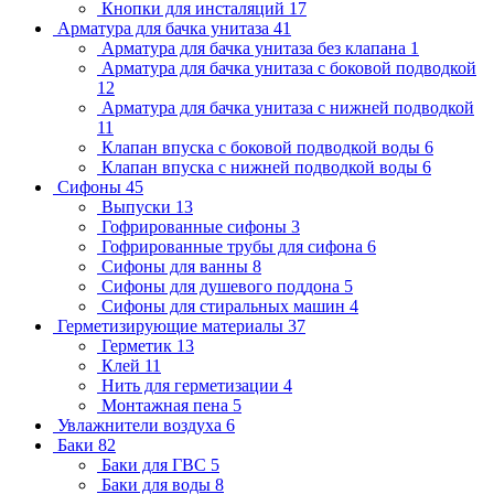
Кнопки для инсталяций
17
Арматура для бачка унитаза
41
Арматура для бачка унитаза без клапана
1
Арматура для бачка унитаза с боковой подводкой
12
Арматура для бачка унитаза с нижней подводкой
11
Клапан впуска с боковой подводкой воды
6
Клапан впуска с нижней подводкой воды
6
Сифоны
45
Выпуски
13
Гофрированные сифоны
3
Гофрированные трубы для сифона
6
Сифоны для ванны
8
Сифоны для душевого поддона
5
Сифоны для стиральных машин
4
Герметизирующие материалы
37
Герметик
13
Клей
11
Нить для герметизации
4
Монтажная пена
5
Увлажнители воздуха
6
Баки
82
Баки для ГВС
5
Баки для воды
8