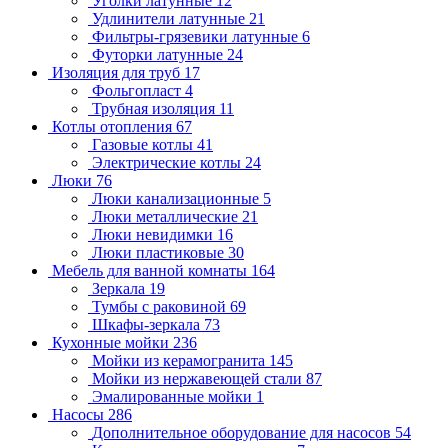
Уголки латунные
12
Удлинители латунные
21
Фильтры-грязевики латунные
6
Футорки латунные
24
Изоляция для труб
17
Фольгопласт
4
Трубная изоляция
11
Котлы отопления
67
Газовые котлы
41
Электрические котлы
24
Люки
76
Люки канализационные
5
Люки металлические
21
Люки невидимки
16
Люки пластиковые
30
Мебель для ванной комнаты
164
Зеркала
19
Тумбы с раковиной
69
Шкафы-зеркала
73
Кухонные мойки
236
Мойки из керамогранита
145
Мойки из нержавеющей стали
87
Эмалированные мойки
1
Насосы
286
Дополнительное оборудование для насосов
54