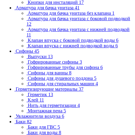
Кнопки для инсталяций
17
Арматура для бачка унитаза
41
Арматура для бачка унитаза без клапана
1
Арматура для бачка унитаза с боковой подводкой
12
Арматура для бачка унитаза с нижней подводкой
11
Клапан впуска с боковой подводкой воды
6
Клапан впуска с нижней подводкой воды
6
Сифоны
45
Выпуски
13
Гофрированные сифоны
3
Гофрированные трубы для сифона
6
Сифоны для ванны
8
Сифоны для душевого поддона
5
Сифоны для стиральных машин
4
Герметизирующие материалы
37
Герметик
13
Клей
11
Нить для герметизации
4
Монтажная пена
5
Увлажнители воздуха
6
Баки
82
Баки для ГВС
5
Баки для воды
8