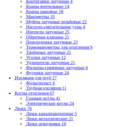
Контргайки латунные
4
Краны вентильные
14
Краны шаровые
18
Манометры
10
Муфты латунные резьбовые
22
Насосно-смесительные узлы
4
Ниппели латунные
25
Обратные клапаны
21
Переходники латунные
23
Термоманометры для отопления
9
Тройники латунные
21
Уголки латунные
12
Удлинители латунные
21
Фильтры-грязевики латунные
6
Футорки латунные
24
Изоляция для труб
17
Фольгопласт
4
Трубная изоляция
11
Котлы отопления
67
Газовые котлы
41
Электрические котлы
24
Люки
76
Люки канализационные
5
Люки металлические
21
Люки невидимки
16