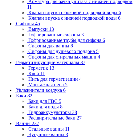
Арматура для бачка унитаза с нижней подводкой
11
Клапан впуска с боковой подводкой воды
6
Клапан впуска с нижней подводкой воды
6
Сифоны
45
Выпуски
13
Гофрированные сифоны
3
Гофрированные трубы для сифона
6
Сифоны для ванны
8
Сифоны для душевого поддона
5
Сифоны для стиральных машин
4
Герметизирующие материалы
37
Герметик
13
Клей
11
Нить для герметизации
4
Монтажная пена
5
Увлажнители воздуха
6
Баки
82
Баки для ГВС
5
Баки для воды
8
Гидроаккумуляторы
38
Расширительные баки
27
Ванны
237
Стальные ванны
11
Чугунные ванны
3