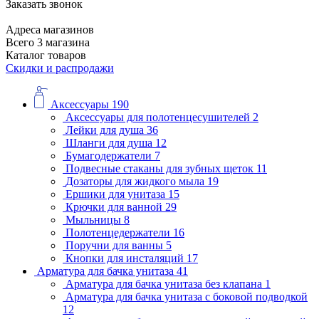
Заказать звонок
Адреса магазинов
Всего 3 магазина
Каталог товаров
Скидки и распродажи
Аксессуары
190
Аксессуары для полотенцесушителей
2
Лейки для душа
36
Шланги для душа
12
Бумагодержатели
7
Подвесные стаканы для зубных щеток
11
Дозаторы для жидкого мыла
19
Ершики для унитаза
15
Крючки для ванной
29
Мыльницы
8
Полотенцедержатели
16
Поручни для ванны
5
Кнопки для инсталяций
17
Арматура для бачка унитаза
41
Арматура для бачка унитаза без клапана
1
Арматура для бачка унитаза с боковой подводкой
12