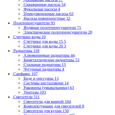
Скважинные насосы
54
Фекальные насосы
4
Циркуляционные насосы
63
Насосы поверхностные
32
Полотенцесушители
93
Водяные полотенцесушители
71
Электрические полотенцесушители
20
Счетчики воды
10
Счетчики для воды 15
5
Счетчики для воды 20
3
Радиаторы
118
Алюминиевые радиаторы
44
Биметаллические радиаторы
53
Стальные радиаторы
13
Чугунные радиаторы
4
Санфаянс
197
Биде и писсуары
13
Системы инсталляции
14
Раковины (умывальники)
63
Унитазы
103
Смесители
511
Смесители для ванной
164
Комплектующие для смесителей
8
Смесители для кухни
150