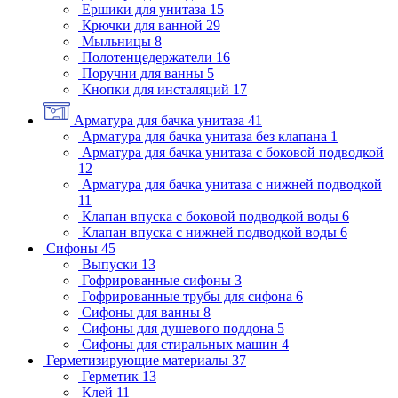
Ершики для унитаза
15
Крючки для ванной
29
Мыльницы
8
Полотенцедержатели
16
Поручни для ванны
5
Кнопки для инсталяций
17
Арматура для бачка унитаза
41
Арматура для бачка унитаза без клапана
1
Арматура для бачка унитаза с боковой подводкой
12
Арматура для бачка унитаза с нижней подводкой
11
Клапан впуска с боковой подводкой воды
6
Клапан впуска с нижней подводкой воды
6
Сифоны
45
Выпуски
13
Гофрированные сифоны
3
Гофрированные трубы для сифона
6
Сифоны для ванны
8
Сифоны для душевого поддона
5
Сифоны для стиральных машин
4
Герметизирующие материалы
37
Герметик
13
Клей
11