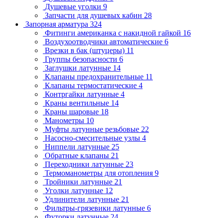
Душевые уголки
9
Запчасти для душевых кабин
28
Запорная арматура
324
Фитинги американка с накидной гайкой
16
Воздухоотводчики автоматические
6
Врезки в бак (штуцеры)
11
Группы безопасности
6
Заглушки латунные
14
Клапаны предохранительные
11
Клапаны термостатические
4
Контргайки латунные
4
Краны вентильные
14
Краны шаровые
18
Манометры
10
Муфты латунные резьбовые
22
Насосно-смесительные узлы
4
Ниппели латунные
25
Обратные клапаны
21
Переходники латунные
23
Термоманометры для отопления
9
Тройники латунные
21
Уголки латунные
12
Удлинители латунные
21
Фильтры-грязевики латунные
6
Футорки латунные
24