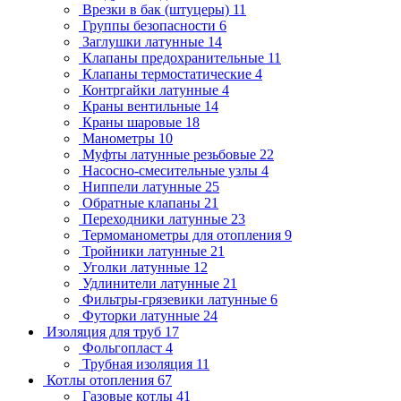
Врезки в бак (штуцеры)
11
Группы безопасности
6
Заглушки латунные
14
Клапаны предохранительные
11
Клапаны термостатические
4
Контргайки латунные
4
Краны вентильные
14
Краны шаровые
18
Манометры
10
Муфты латунные резьбовые
22
Насосно-смесительные узлы
4
Ниппели латунные
25
Обратные клапаны
21
Переходники латунные
23
Термоманометры для отопления
9
Тройники латунные
21
Уголки латунные
12
Удлинители латунные
21
Фильтры-грязевики латунные
6
Футорки латунные
24
Изоляция для труб
17
Фольгопласт
4
Трубная изоляция
11
Котлы отопления
67
Газовые котлы
41