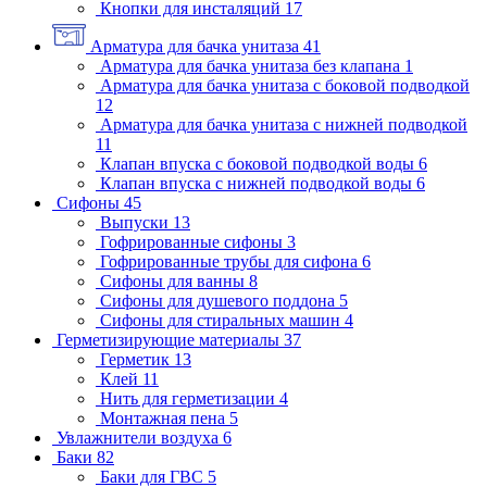
Кнопки для инсталяций
17
Арматура для бачка унитаза
41
Арматура для бачка унитаза без клапана
1
Арматура для бачка унитаза с боковой подводкой
12
Арматура для бачка унитаза с нижней подводкой
11
Клапан впуска с боковой подводкой воды
6
Клапан впуска с нижней подводкой воды
6
Сифоны
45
Выпуски
13
Гофрированные сифоны
3
Гофрированные трубы для сифона
6
Сифоны для ванны
8
Сифоны для душевого поддона
5
Сифоны для стиральных машин
4
Герметизирующие материалы
37
Герметик
13
Клей
11
Нить для герметизации
4
Монтажная пена
5
Увлажнители воздуха
6
Баки
82
Баки для ГВС
5