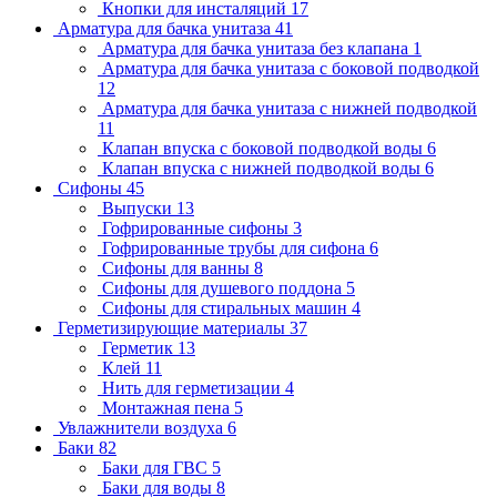
Кнопки для инсталяций
17
Арматура для бачка унитаза
41
Арматура для бачка унитаза без клапана
1
Арматура для бачка унитаза с боковой подводкой
12
Арматура для бачка унитаза с нижней подводкой
11
Клапан впуска с боковой подводкой воды
6
Клапан впуска с нижней подводкой воды
6
Сифоны
45
Выпуски
13
Гофрированные сифоны
3
Гофрированные трубы для сифона
6
Сифоны для ванны
8
Сифоны для душевого поддона
5
Сифоны для стиральных машин
4
Герметизирующие материалы
37
Герметик
13
Клей
11
Нить для герметизации
4
Монтажная пена
5
Увлажнители воздуха
6
Баки
82
Баки для ГВС
5
Баки для воды
8