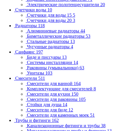
Электрические полотенцесушители
20
Счетчики воды
10
Счетчики для воды 15
5
Счетчики для воды 20
3
Радиаторы
118
Алюминиевые радиаторы
44
Биметаллические радиаторы
53
Стальные радиаторы
13
Чугунные радиаторы
4
Санфаянс
197
Биде и писсуары
13
Системы инсталляции
14
Раковины (умывальники)
63
Унитазы
103
Смесители
511
Смесители для ванной
164
Комплектующие для смесителей
8
Смесители для кухни
150
Смесители для раковины
105
Стойки для душа
14
Смесители для биде
12
Смесители для каменных моек
51
Трубы и фитинги
162
Канализационные фитинги и трубы
38
Металлопластиковые трубы и фитинги
13