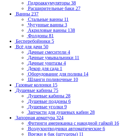
Гидроаккумуляторы
38
Расширительные баки
27
Ванны
237
Стальные ванны
11
Чугунные ванны
3
Акриловые ванны
138
Фолдоны
81
Бесперебойники
5
Всё для дачи
50
Дачные смесители
4
Дачные умывальники
11
Дачные унитазы
4
Декор для сада
1
Оборудование для полива
14
Шланги поливочные
10
Газовые колонки
15
Душевые кабины
75
Душевые кабины
28
Душевые поддоны
6
Душевые уголки
9
Запчасти для душевых кабин
28
Запорная арматура
324
Фитинги американка с накидной гайкой
16
Воздухоотводчики автоматические
6
Врезки в бак (штуцеры)
11