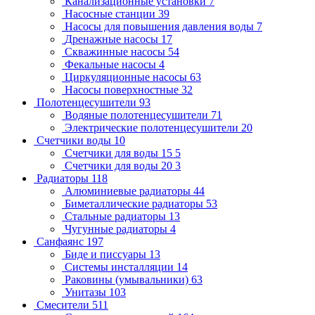
Канализационные установки
7
Насосные станции
39
Насосы для повышения давления воды
7
Дренажные насосы
17
Скважинные насосы
54
Фекальные насосы
4
Циркуляционные насосы
63
Насосы поверхностные
32
Полотенцесушители
93
Водяные полотенцесушители
71
Электрические полотенцесушители
20
Счетчики воды
10
Счетчики для воды 15
5
Счетчики для воды 20
3
Радиаторы
118
Алюминиевые радиаторы
44
Биметаллические радиаторы
53
Стальные радиаторы
13
Чугунные радиаторы
4
Санфаянс
197
Биде и писсуары
13
Системы инсталляции
14
Раковины (умывальники)
63
Унитазы
103
Смесители
511