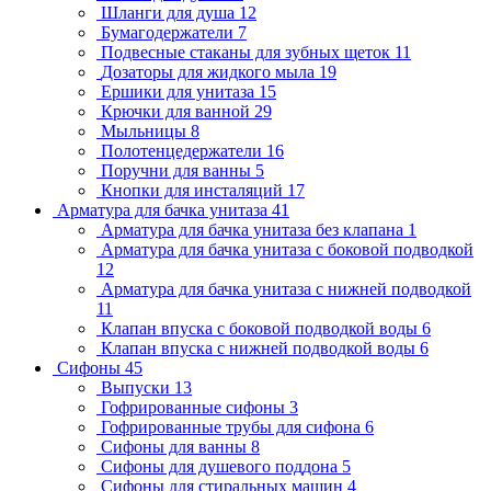
Шланги для душа
12
Бумагодержатели
7
Подвесные стаканы для зубных щеток
11
Дозаторы для жидкого мыла
19
Ершики для унитаза
15
Крючки для ванной
29
Мыльницы
8
Полотенцедержатели
16
Поручни для ванны
5
Кнопки для инсталяций
17
Арматура для бачка унитаза
41
Арматура для бачка унитаза без клапана
1
Арматура для бачка унитаза с боковой подводкой
12
Арматура для бачка унитаза с нижней подводкой
11
Клапан впуска с боковой подводкой воды
6
Клапан впуска с нижней подводкой воды
6
Сифоны
45
Выпуски
13
Гофрированные сифоны
3
Гофрированные трубы для сифона
6
Сифоны для ванны
8
Сифоны для душевого поддона
5
Сифоны для стиральных машин
4