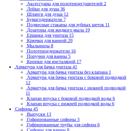
Аксессуары для полотенцесушителей
2
Лейки для душа
36
Шланги для душа
12
Бумагодержатели
7
Подвесные стаканы для зубных щеток
11
Дозаторы для жидкого мыла
19
Ершики для унитаза
15
Крючки для ванной
29
Мыльницы
8
Полотенцедержатели
16
Поручни для ванны
5
Кнопки для инсталяций
17
Арматура для бачка унитаза
41
Арматура для бачка унитаза без клапана
1
Арматура для бачка унитаза с боковой подводкой
12
Арматура для бачка унитаза с нижней подводкой
11
Клапан впуска с боковой подводкой воды
6
Клапан впуска с нижней подводкой воды
6
Сифоны
45
Выпуски
13
Гофрированные сифоны
3
Гофрированные трубы для сифона
6
Сифоны для ванны
8