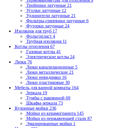
Термоманометры для отопления
9
Тройники латунные
21
Уголки латунные
12
Удлинители латунные
21
Фильтры-грязевики латунные
6
Футорки латунные
24
Изоляция для труб
17
Фольгопласт
4
Трубная изоляция
11
Котлы отопления
67
Газовые котлы
41
Электрические котлы
24
Люки
76
Люки канализационные
5
Люки металлические
21
Люки невидимки
16
Люки пластиковые
30
Мебель для ванной комнаты
164
Зеркала
19
Тумбы с раковиной
69
Шкафы-зеркала
73
Кухонные мойки
236
Мойки из керамогранита
145
Мойки из нержавеющей стали
87
Эмалированные мойки
1