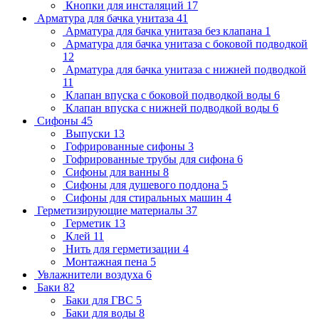
Кнопки для инсталяций
17
Арматура для бачка унитаза
41
Арматура для бачка унитаза без клапана
1
Арматура для бачка унитаза с боковой подводкой
12
Арматура для бачка унитаза с нижней подводкой
11
Клапан впуска с боковой подводкой воды
6
Клапан впуска с нижней подводкой воды
6
Сифоны
45
Выпуски
13
Гофрированные сифоны
3
Гофрированные трубы для сифона
6
Сифоны для ванны
8
Сифоны для душевого поддона
5
Сифоны для стиральных машин
4
Герметизирующие материалы
37
Герметик
13
Клей
11
Нить для герметизации
4
Монтажная пена
5
Увлажнители воздуха
6
Баки
82
Баки для ГВС
5
Баки для воды
8