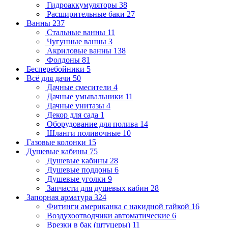
Гидроаккумуляторы
38
Расширительные баки
27
Ванны
237
Стальные ванны
11
Чугунные ванны
3
Акриловые ванны
138
Фолдоны
81
Бесперебойники
5
Всё для дачи
50
Дачные смесители
4
Дачные умывальники
11
Дачные унитазы
4
Декор для сада
1
Оборудование для полива
14
Шланги поливочные
10
Газовые колонки
15
Душевые кабины
75
Душевые кабины
28
Душевые поддоны
6
Душевые уголки
9
Запчасти для душевых кабин
28
Запорная арматура
324
Фитинги американка с накидной гайкой
16
Воздухоотводчики автоматические
6
Врезки в бак (штуцеры)
11