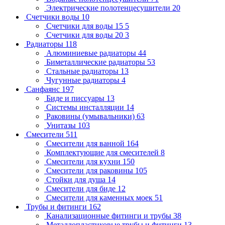
Электрические полотенцесушители
20
Счетчики воды
10
Счетчики для воды 15
5
Счетчики для воды 20
3
Радиаторы
118
Алюминиевые радиаторы
44
Биметаллические радиаторы
53
Стальные радиаторы
13
Чугунные радиаторы
4
Санфаянс
197
Биде и писсуары
13
Системы инсталляции
14
Раковины (умывальники)
63
Унитазы
103
Смесители
511
Смесители для ванной
164
Комплектующие для смесителей
8
Смесители для кухни
150
Смесители для раковины
105
Стойки для душа
14
Смесители для биде
12
Смесители для каменных моек
51
Трубы и фитинги
162
Канализационные фитинги и трубы
38
Металлопластиковые трубы и фитинги
13