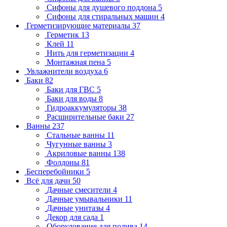
Сифоны для душевого поддона
5
Сифоны для стиральных машин
4
Герметизирующие материалы
37
Герметик
13
Клей
11
Нить для герметизации
4
Монтажная пена
5
Увлажнители воздуха
6
Баки
82
Баки для ГВС
5
Баки для воды
8
Гидроаккумуляторы
38
Расширительные баки
27
Ванны
237
Стальные ванны
11
Чугунные ванны
3
Акриловые ванны
138
Фолдоны
81
Бесперебойники
5
Всё для дачи
50
Дачные смесители
4
Дачные умывальники
11
Дачные унитазы
4
Декор для сада
1
Оборудование для полива
14