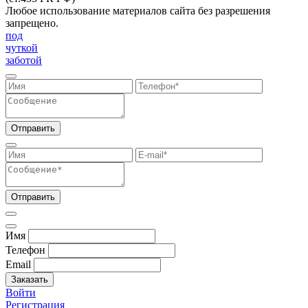
Любое использование материалов сайта без разрешения
запрещено.
под
чуткой
заботой
Отправить
Отправить
Имя
Телефон
Email
Заказать
Войти
Регистрация