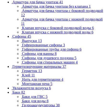
Арматура для бачка унитаза
41
Арматура для бачка унитаза без клапана
1
Арматура для бачка унитаза с боковой подводкой
12
Арматура для бачка унитаза с нижней подводкой
11
Клапан впуска с боковой подводкой воды
6
Клапан впуска с нижней подводкой воды
6
Сифоны
45
Выпуски
13
Гофрированные сифоны
3
Гофрированные трубы для сифона
6
Сифоны для ванны
8
Сифоны для душевого поддона
5
Сифоны для стиральных машин
4
Герметизирующие материалы
37
Герметик
13
Клей
11
Нить для герметизации
4
Монтажная пена
5
Увлажнители воздуха
6
Баки
82
Баки для ГВС
5
Баки для воды
8
Гидроаккумуляторы
38