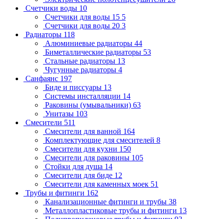
Счетчики воды
10
Счетчики для воды 15
5
Счетчики для воды 20
3
Радиаторы
118
Алюминиевые радиаторы
44
Биметаллические радиаторы
53
Стальные радиаторы
13
Чугунные радиаторы
4
Санфаянс
197
Биде и писсуары
13
Системы инсталляции
14
Раковины (умывальники)
63
Унитазы
103
Смесители
511
Смесители для ванной
164
Комплектующие для смесителей
8
Смесители для кухни
150
Смесители для раковины
105
Стойки для душа
14
Смесители для биде
12
Смесители для каменных моек
51
Трубы и фитинги
162
Канализационные фитинги и трубы
38
Металлопластиковые трубы и фитинги
13