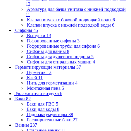
12
Арматура для бачка унитаза с нижней подводкой
11
Клапан впуска с боковой подводкой воды
6
Клапан впуска с нижней подводкой воды
6
Сифоны
45
Выпуски
13
Гофрированные сифоны
3
Гофрированные трубы для сифона
6
Сифоны для ванны
8
Сифоны для душевого поддона
5
Сифоны для стиральных машин
4
Герметизирующие материалы
37
Герметик
13
Клей
11
Нить для герметизации
4
Монтажная пена
5
Увлажнители воздуха
6
Баки
82
Баки для ГВС
5
Баки для воды
8
Гидроаккумуляторы
38
Расширительные баки
27
Ванны
237
Стальные ванны
11