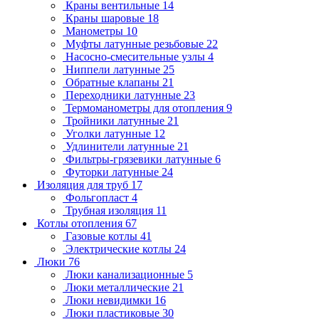
Краны вентильные
14
Краны шаровые
18
Манометры
10
Муфты латунные резьбовые
22
Насосно-смесительные узлы
4
Ниппели латунные
25
Обратные клапаны
21
Переходники латунные
23
Термоманометры для отопления
9
Тройники латунные
21
Уголки латунные
12
Удлинители латунные
21
Фильтры-грязевики латунные
6
Футорки латунные
24
Изоляция для труб
17
Фольгопласт
4
Трубная изоляция
11
Котлы отопления
67
Газовые котлы
41
Электрические котлы
24
Люки
76
Люки канализационные
5
Люки металлические
21
Люки невидимки
16
Люки пластиковые
30