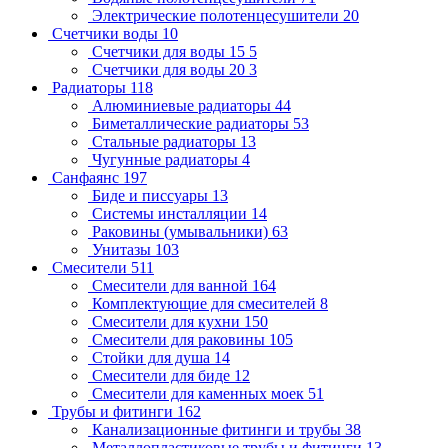
Электрические полотенцесушители
20
Счетчики воды
10
Счетчики для воды 15
5
Счетчики для воды 20
3
Радиаторы
118
Алюминиевые радиаторы
44
Биметаллические радиаторы
53
Стальные радиаторы
13
Чугунные радиаторы
4
Санфаянс
197
Биде и писсуары
13
Системы инсталляции
14
Раковины (умывальники)
63
Унитазы
103
Смесители
511
Смесители для ванной
164
Комплектующие для смесителей
8
Смесители для кухни
150
Смесители для раковины
105
Стойки для душа
14
Смесители для биде
12
Смесители для каменных моек
51
Трубы и фитинги
162
Канализационные фитинги и трубы
38
Металлопластиковые трубы и фитинги
13