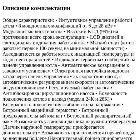
Описание комплектации
Общие характеристики: • Интуитивное управление работой
котла • 8 мощностных модификаций от 6 до 28 кВт •
Модуляция мощности котла • Высокий КПД (99%) на
протяжении всего срока эксплуатации • LCD дисплей и
светодиодная индикация работы котла • Мягкий старт (котел
работает первые 100 секунд на минимальной мощности) •
Автодиагностика работы котла с индикацией температуры и
кодов неисправностей • Индикация сервисных сообщений на
панели управления котла • Автоматическое возвращение к
заводским установкам • Электронная настройка мощности
котла через панель управления • 2х скоростной насос, с
автоматическим регулированием скорости и автоматическим
воздухоотводчиком • Регулируемый выбег насоса •
Антиблокировка циркуляционного насоса • Возможность
подключения котлов в каскад (модели 24К и 28К) •
Возможность подключения стабилизатора напряжения •
Встроенный аварийный термостат • Встроенный
предохранительный клапан • Встроенный расширительный
бак • Возможность установки датчика наружной температуры
(Датчик наружной температуры приобретается
дополнительно) • Возможность приготовления горячей воды
во внешнем бойлере (Накопительный бойлер приобретается