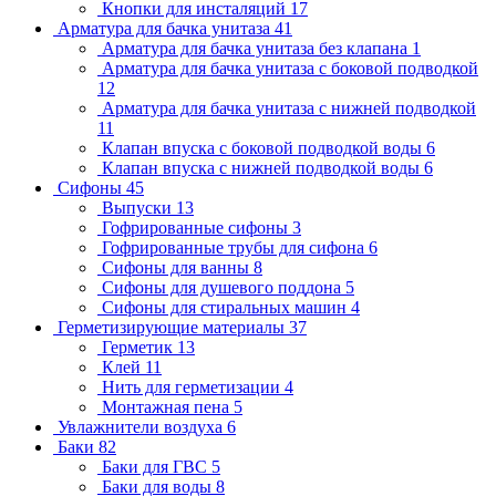
Кнопки для инсталяций
17
Арматура для бачка унитаза
41
Арматура для бачка унитаза без клапана
1
Арматура для бачка унитаза с боковой подводкой
12
Арматура для бачка унитаза с нижней подводкой
11
Клапан впуска с боковой подводкой воды
6
Клапан впуска с нижней подводкой воды
6
Сифоны
45
Выпуски
13
Гофрированные сифоны
3
Гофрированные трубы для сифона
6
Сифоны для ванны
8
Сифоны для душевого поддона
5
Сифоны для стиральных машин
4
Герметизирующие материалы
37
Герметик
13
Клей
11
Нить для герметизации
4
Монтажная пена
5
Увлажнители воздуха
6
Баки
82
Баки для ГВС
5
Баки для воды
8