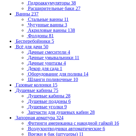
Гидроаккумуляторы
38
Расширительные баки
27
Ванны
237
Стальные ванны
11
Чугунные ванны
3
Акриловые ванны
138
Фолдоны
81
Бесперебойники
5
Всё для дачи
50
Дачные смесители
4
Дачные умывальники
11
Дачные унитазы
4
Декор для сада
1
Оборудование для полива
14
Шланги поливочные
10
Газовые колонки
15
Душевые кабины
75
Душевые кабины
28
Душевые поддоны
6
Душевые уголки
9
Запчасти для душевых кабин
28
Запорная арматура
324
Фитинги американка с накидной гайкой
16
Воздухоотводчики автоматические
6
Врезки в бак (штуцеры)
11