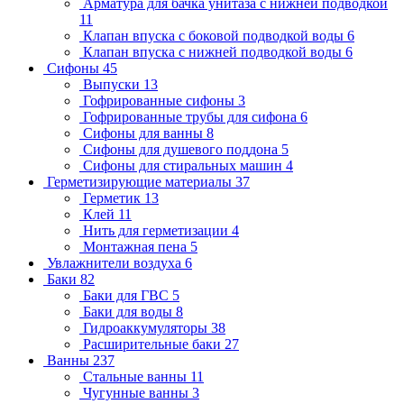
Арматура для бачка унитаза с нижней подводкой
11
Клапан впуска с боковой подводкой воды
6
Клапан впуска с нижней подводкой воды
6
Сифоны
45
Выпуски
13
Гофрированные сифоны
3
Гофрированные трубы для сифона
6
Сифоны для ванны
8
Сифоны для душевого поддона
5
Сифоны для стиральных машин
4
Герметизирующие материалы
37
Герметик
13
Клей
11
Нить для герметизации
4
Монтажная пена
5
Увлажнители воздуха
6
Баки
82
Баки для ГВС
5
Баки для воды
8
Гидроаккумуляторы
38
Расширительные баки
27
Ванны
237
Стальные ванны
11
Чугунные ванны
3