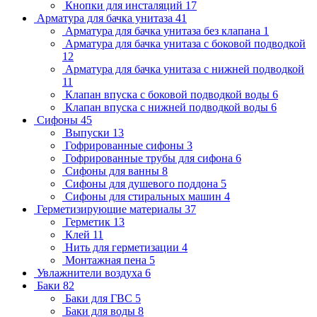
Кнопки для инсталяций
17
Арматура для бачка унитаза
41
Арматура для бачка унитаза без клапана
1
Арматура для бачка унитаза с боковой подводкой
12
Арматура для бачка унитаза с нижней подводкой
11
Клапан впуска с боковой подводкой воды
6
Клапан впуска с нижней подводкой воды
6
Сифоны
45
Выпуски
13
Гофрированные сифоны
3
Гофрированные трубы для сифона
6
Сифоны для ванны
8
Сифоны для душевого поддона
5
Сифоны для стиральных машин
4
Герметизирующие материалы
37
Герметик
13
Клей
11
Нить для герметизации
4
Монтажная пена
5
Увлажнители воздуха
6
Баки
82
Баки для ГВС
5
Баки для воды
8