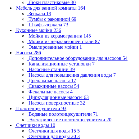
Люки пластиковые
30
Мебель для ванной комнаты
164
Зеркала
19
Тумбы с раковиной
69
Шкафы-зеркала
73
Кухонные мойки
236
Мойки из керамогранита
145
Мойки из нержавеющей стали
87
Эмалированные мойки
1
Насосы
286
Дополнительное оборудование для насосов
54
Канализационные установки
7
Насосные станции
39
Насосы для повышения давления воды
7
Дренажные насосы
17
Скважинные насосы
54
Фекальные насосы
4
Циркуляционные насосы
63
Насосы поверхностные
32
Полотенцесушители
93
Водяные полотенцесушители
71
Электрические полотенцесушители
20
Счетчики воды
10
Счетчики для воды 15
5
Счетчики для воды 20
3