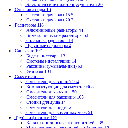
Электрические полотенцесушители
20
Счетчики воды
10
Счетчики для воды 15
5
Счетчики для воды 20
3
Радиаторы
118
Алюминиевые радиаторы
44
Биметаллические радиаторы
53
Стальные радиаторы
13
Чугунные радиаторы
4
Санфаянс
197
Биде и писсуары
13
Системы инсталляции
14
Раковины (умывальники)
63
Унитазы
103
Смесители
511
Смесители для ванной
164
Комплектующие для смесителей
8
Смесители для кухни
150
Смесители для раковины
105
Стойки для душа
14
Смесители для биде
12
Смесители для каменных моек
51
Трубы и фитинги
162
Канализационные фитинги и трубы
38
Металлопластиковые трубы и фитинги
13