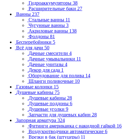
Гидроаккумуляторы
38
Расширительные баки
27
Ванны
237
Стальные ванны
11
Чугунные ванны
3
Акриловые ванны
138
Фолдоны
81
Бесперебойники
5
Всё для дачи
50
Дачные смесители
4
Дачные умывальники
11
Дачные унитазы
4
Декор для сада
1
Оборудование для полива
14
Шланги поливочные
10
Газовые колонки
15
Душевые кабины
75
Душевые кабины
28
Душевые поддоны
6
Душевые уголки
9
Запчасти для душевых кабин
28
Запорная арматура
324
Фитинги американка с накидной гайкой
16
Воздухоотводчики автоматические
6
Врезки в бак (штуцеры)
11