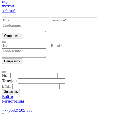
под
чуткой
заботой
Отправить
Отправить
Имя
Телефон
Email
Заказать
Войти
Регистрация
+7 (3532) 505-888