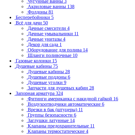
Чугунные ванны
3
Акриловые ванны
138
Фолдоны
81
Бесперебойники
5
Всё для дачи
50
Дачные смесители
4
Дачные умывальники
11
Дачные унитазы
4
Декор для сада
1
Оборудование для полива
14
Шланги поливочные
10
Газовые колонки
15
Душевые кабины
75
Душевые кабины
28
Душевые поддоны
6
Душевые уголки
9
Запчасти для душевых кабин
28
Запорная арматура
324
Фитинги американка с накидной гайкой
16
Воздухоотводчики автоматические
6
Врезки в бак (штуцеры)
11
Группы безопасности
6
Заглушки латунные
14
Клапаны предохранительные
11
Клапаны термостатические
4