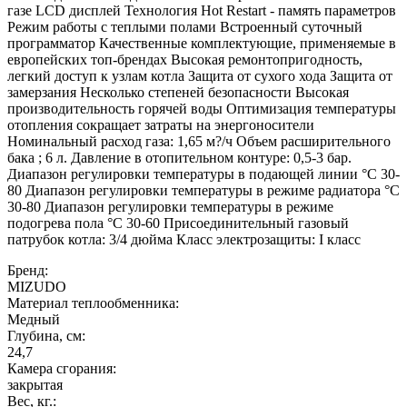
газе LCD дисплей Технология Hot Restart - память параметров
Режим работы с теплыми полами Встроенный суточный
программатор Качественные комплектующие, применяемые в
европейских топ-брендах Высокая ремонтопригодность,
легкий доступ к узлам котла Защита от сухого хода Защита от
замерзания Несколько степеней безопасности Высокая
производительность горячей воды Оптимизация температуры
отопления сокращает затраты на энергоносители
Номинальный расход газа: 1,65 м?/ч Объем расширительного
бака ; 6 л. Давление в отопительном контуре: 0,5-3 бар.
Диапазон регулировки температуры в подающей линии °С 30-
80 Диапазон регулировки температуры в режиме радиатора °С
30-80 Диапазон регулировки температуры в режиме
подогрева пола °С 30-60 Присоединительный газовый
патрубок котла: 3/4 дюйма Класс электрозащиты: I класс
Бренд:
MIZUDO
Материал теплообменника:
Медный
Глубина, см:
24,7
Камера сгорания:
закрытая
Вес, кг.: