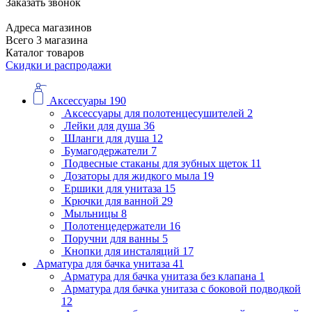
Заказать звонок
Адреса магазинов
Всего 3 магазина
Каталог товаров
Скидки и распродажи
Аксессуары
190
Аксессуары для полотенцесушителей
2
Лейки для душа
36
Шланги для душа
12
Бумагодержатели
7
Подвесные стаканы для зубных щеток
11
Дозаторы для жидкого мыла
19
Ершики для унитаза
15
Крючки для ванной
29
Мыльницы
8
Полотенцедержатели
16
Поручни для ванны
5
Кнопки для инсталяций
17
Арматура для бачка унитаза
41
Арматура для бачка унитаза без клапана
1
Арматура для бачка унитаза с боковой подводкой
12