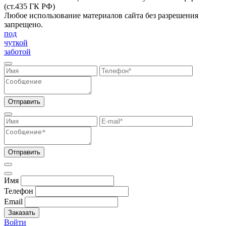
(ст.435 ГК РФ)
Любое использование материалов сайта без разрешения
запрещено.
под
чуткой
заботой
Отправить
Отправить
Имя
Телефон
Email
Заказать
Войти