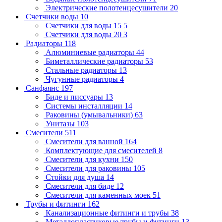
Электрические полотенцесушители
20
Счетчики воды
10
Счетчики для воды 15
5
Счетчики для воды 20
3
Радиаторы
118
Алюминиевые радиаторы
44
Биметаллические радиаторы
53
Стальные радиаторы
13
Чугунные радиаторы
4
Санфаянс
197
Биде и писсуары
13
Системы инсталляции
14
Раковины (умывальники)
63
Унитазы
103
Смесители
511
Смесители для ванной
164
Комплектующие для смесителей
8
Смесители для кухни
150
Смесители для раковины
105
Стойки для душа
14
Смесители для биде
12
Смесители для каменных моек
51
Трубы и фитинги
162
Канализационные фитинги и трубы
38
Металлопластиковые трубы и фитинги
13