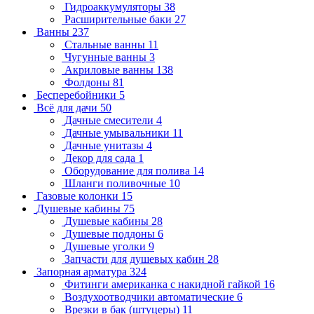
Гидроаккумуляторы
38
Расширительные баки
27
Ванны
237
Стальные ванны
11
Чугунные ванны
3
Акриловые ванны
138
Фолдоны
81
Бесперебойники
5
Всё для дачи
50
Дачные смесители
4
Дачные умывальники
11
Дачные унитазы
4
Декор для сада
1
Оборудование для полива
14
Шланги поливочные
10
Газовые колонки
15
Душевые кабины
75
Душевые кабины
28
Душевые поддоны
6
Душевые уголки
9
Запчасти для душевых кабин
28
Запорная арматура
324
Фитинги американка с накидной гайкой
16
Воздухоотводчики автоматические
6
Врезки в бак (штуцеры)
11