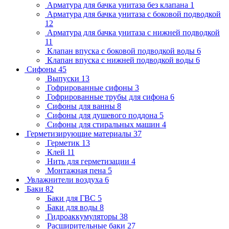
Арматура для бачка унитаза без клапана
1
Арматура для бачка унитаза с боковой подводкой
12
Арматура для бачка унитаза с нижней подводкой
11
Клапан впуска с боковой подводкой воды
6
Клапан впуска с нижней подводкой воды
6
Сифоны
45
Выпуски
13
Гофрированные сифоны
3
Гофрированные трубы для сифона
6
Сифоны для ванны
8
Сифоны для душевого поддона
5
Сифоны для стиральных машин
4
Герметизирующие материалы
37
Герметик
13
Клей
11
Нить для герметизации
4
Монтажная пена
5
Увлажнители воздуха
6
Баки
82
Баки для ГВС
5
Баки для воды
8
Гидроаккумуляторы
38
Расширительные баки
27