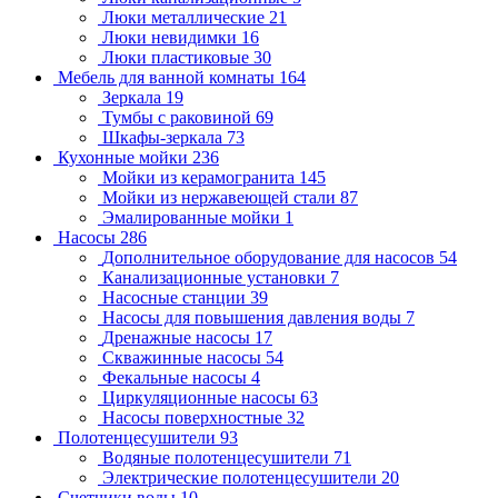
Люки металлические
21
Люки невидимки
16
Люки пластиковые
30
Мебель для ванной комнаты
164
Зеркала
19
Тумбы с раковиной
69
Шкафы-зеркала
73
Кухонные мойки
236
Мойки из керамогранита
145
Мойки из нержавеющей стали
87
Эмалированные мойки
1
Насосы
286
Дополнительное оборудование для насосов
54
Канализационные установки
7
Насосные станции
39
Насосы для повышения давления воды
7
Дренажные насосы
17
Скважинные насосы
54
Фекальные насосы
4
Циркуляционные насосы
63
Насосы поверхностные
32
Полотенцесушители
93
Водяные полотенцесушители
71
Электрические полотенцесушители
20
Счетчики воды
10