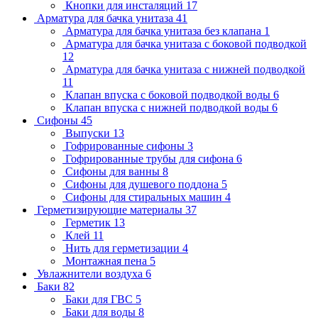
Кнопки для инсталяций
17
Арматура для бачка унитаза
41
Арматура для бачка унитаза без клапана
1
Арматура для бачка унитаза с боковой подводкой
12
Арматура для бачка унитаза с нижней подводкой
11
Клапан впуска с боковой подводкой воды
6
Клапан впуска с нижней подводкой воды
6
Сифоны
45
Выпуски
13
Гофрированные сифоны
3
Гофрированные трубы для сифона
6
Сифоны для ванны
8
Сифоны для душевого поддона
5
Сифоны для стиральных машин
4
Герметизирующие материалы
37
Герметик
13
Клей
11
Нить для герметизации
4
Монтажная пена
5
Увлажнители воздуха
6
Баки
82
Баки для ГВС
5
Баки для воды
8