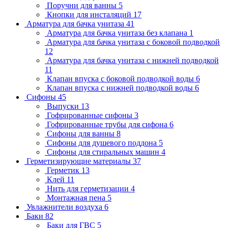
Поручни для ванны
5
Кнопки для инсталяций
17
Арматура для бачка унитаза
41
Арматура для бачка унитаза без клапана
1
Арматура для бачка унитаза с боковой подводкой
12
Арматура для бачка унитаза с нижней подводкой
11
Клапан впуска с боковой подводкой воды
6
Клапан впуска с нижней подводкой воды
6
Сифоны
45
Выпуски
13
Гофрированные сифоны
3
Гофрированные трубы для сифона
6
Сифоны для ванны
8
Сифоны для душевого поддона
5
Сифоны для стиральных машин
4
Герметизирующие материалы
37
Герметик
13
Клей
11
Нить для герметизации
4
Монтажная пена
5
Увлажнители воздуха
6
Баки
82
Баки для ГВС
5