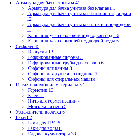
Арматура для бачка унитаза
41
Арматура для бачка унитаза без клапана
1
Арматура для бачка унитаза с боковой подводкой
12
Арматура для бачка унитаза с нижней подводкой
11
Клапан впуска с боковой подводкой воды
6
Клапан впуска с нижней подводкой воды
6
Сифоны
45
Выпуски
13
Гофрированные сифоны
3
Гофрированные трубы для сифона
6
Сифоны для ванны
8
Сифоны для душевого поддона
5
Сифоны для стиральных машин
4
Герметизирующие материалы
37
Герметик
13
Клей
11
Нить для герметизации
4
Монтажная пена
5
Увлажнители воздуха
6
Баки
82
Баки для ГВС
5
Баки для воды
8
Гидроаккумуляторы
38