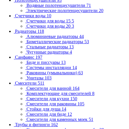
Полотенцесушители
93
Водяные полотенцесушители
71
Электрические полотенцесушители
20
Счетчики воды
10
Счетчики для воды 15
5
Счетчики для воды 20
3
Радиаторы
118
Алюминиевые радиаторы
44
Биметаллические радиаторы
53
Стальные радиаторы
13
Чугунные радиаторы
4
Санфаянс
197
Биде и писсуары
13
Системы инсталляции
14
Раковины (умывальники)
63
Унитазы
103
Смесители
511
Смесители для ванной
164
Комплектующие для смесителей
8
Смесители для кухни
150
Смесители для раковины
105
Стойки для душа
14
Смесители для биде
12
Смесители для каменных моек
51
Трубы и фитинги
162