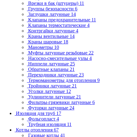
Врезки в бак (штуцеры)
11
Группы безопасности
6
Заглушки латунные
14
Клапаны предохранительные
11
Клапаны термостатические
4
Контргайки латунные
4
Краны вентильные
14
Краны шаровые
18
Манометры
10
Муфты латунные резьбовые
22
Насосно-смесительные узлы
4
Ниппели латунные
25
Обратные клапаны
21
Переходники латунные
23
Термоманометры для отопления
9
Тройники латунные
21
Уголки латунные
12
Удлинители латунные
21
Фильтры-грязевики латунные
6
Футорки латунные
24
Изоляция для труб
17
Фольгопласт
4
Трубная изоляция
11
Котлы отопления
67
Газовые котлы
41