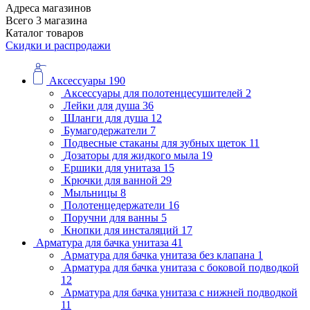
Адреса магазинов
Всего 3 магазина
Каталог товаров
Скидки и распродажи
Аксессуары
190
Аксессуары для полотенцесушителей
2
Лейки для душа
36
Шланги для душа
12
Бумагодержатели
7
Подвесные стаканы для зубных щеток
11
Дозаторы для жидкого мыла
19
Ершики для унитаза
15
Крючки для ванной
29
Мыльницы
8
Полотенцедержатели
16
Поручни для ванны
5
Кнопки для инсталяций
17
Арматура для бачка унитаза
41
Арматура для бачка унитаза без клапана
1
Арматура для бачка унитаза с боковой подводкой
12
Арматура для бачка унитаза с нижней подводкой
11