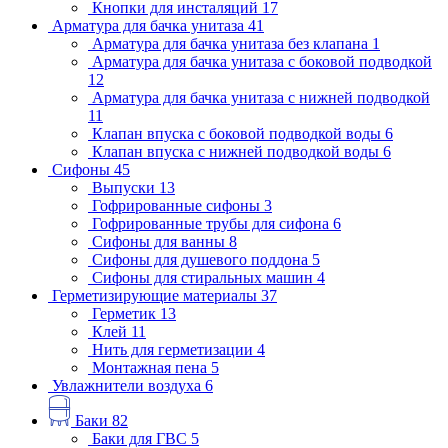
Кнопки для инсталяций
17
Арматура для бачка унитаза
41
Арматура для бачка унитаза без клапана
1
Арматура для бачка унитаза с боковой подводкой
12
Арматура для бачка унитаза с нижней подводкой
11
Клапан впуска с боковой подводкой воды
6
Клапан впуска с нижней подводкой воды
6
Сифоны
45
Выпуски
13
Гофрированные сифоны
3
Гофрированные трубы для сифона
6
Сифоны для ванны
8
Сифоны для душевого поддона
5
Сифоны для стиральных машин
4
Герметизирующие материалы
37
Герметик
13
Клей
11
Нить для герметизации
4
Монтажная пена
5
Увлажнители воздуха
6
Баки
82
Баки для ГВС
5