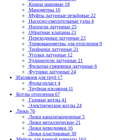
Краны шаровые
18
Манометры
10
Муфты латунные резьбовые
22
Насосно-смесительные узлы
4
Ниппели латунные
25
Обратные клапаны
21
Переходники латунные
23
Термоманометры для отопления
9
Тройники латунные
21
Уголки латунные
12
Удлинители латунные
21
Фильтры-грязевики латунные
6
Футорки латунные
24
Изоляция для труб
17
Фольгопласт
4
Трубная изоляция
11
Котлы отопления
67
Газовые котлы
41
Электрические котлы
24
Люки
76
Люки канализационные
5
Люки металлические
21
Люки невидимки
16
Люки пластиковые
30
Мебель для ванной комнаты
164