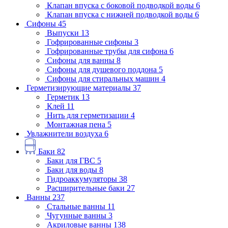
Клапан впуска с боковой подводкой воды
6
Клапан впуска с нижней подводкой воды
6
Сифоны
45
Выпуски
13
Гофрированные сифоны
3
Гофрированные трубы для сифона
6
Сифоны для ванны
8
Сифоны для душевого поддона
5
Сифоны для стиральных машин
4
Герметизирующие материалы
37
Герметик
13
Клей
11
Нить для герметизации
4
Монтажная пена
5
Увлажнители воздуха
6
Баки
82
Баки для ГВС
5
Баки для воды
8
Гидроаккумуляторы
38
Расширительные баки
27
Ванны
237
Стальные ванны
11
Чугунные ванны
3
Акриловые ванны
138