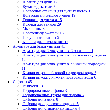
Шланги для душа
12
Бумагодержатели
7
Подвесные стаканы для зубных щеток
11
Дозаторы для жидкого мыла
19
Ершики для унитаза
15
Крючки для ванной
29
Мыльницы
8
Полотенцедержатели
16
Поручни для ванны
5
Кнопки для инсталяций
17
Арматура для бачка унитаза
41
Арматура для бачка унитаза без клапана
1
Арматура для бачка унитаза с боковой подводкой
12
Арматура для бачка унитаза с нижней подводкой
11
Клапан впуска с боковой подводкой воды
6
Клапан впуска с нижней подводкой воды
6
Сифоны
45
Выпуски
13
Гофрированные сифоны
3
Гофрированные трубы для сифона
6
Сифоны для ванны
8
Сифоны для душевого поддона
5
Сифоны для стиральных машин
4