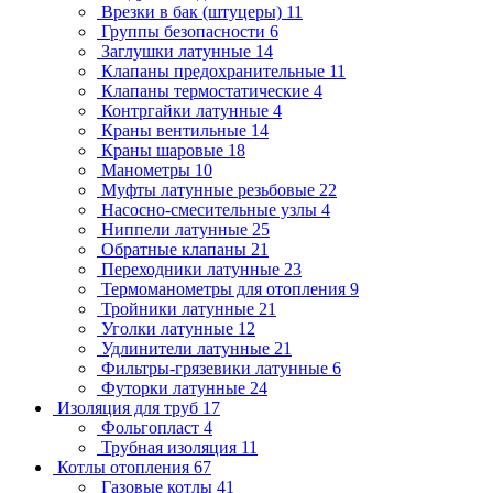
Врезки в бак (штуцеры)
11
Группы безопасности
6
Заглушки латунные
14
Клапаны предохранительные
11
Клапаны термостатические
4
Контргайки латунные
4
Краны вентильные
14
Краны шаровые
18
Манометры
10
Муфты латунные резьбовые
22
Насосно-смесительные узлы
4
Ниппели латунные
25
Обратные клапаны
21
Переходники латунные
23
Термоманометры для отопления
9
Тройники латунные
21
Уголки латунные
12
Удлинители латунные
21
Фильтры-грязевики латунные
6
Футорки латунные
24
Изоляция для труб
17
Фольгопласт
4
Трубная изоляция
11
Котлы отопления
67
Газовые котлы
41