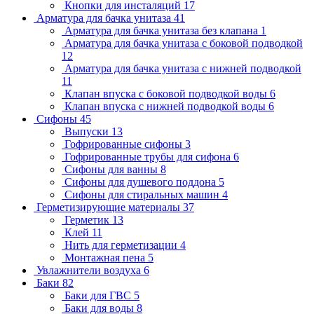
Кнопки для инсталяций
17
Арматура для бачка унитаза
41
Арматура для бачка унитаза без клапана
1
Арматура для бачка унитаза с боковой подводкой
12
Арматура для бачка унитаза с нижней подводкой
11
Клапан впуска с боковой подводкой воды
6
Клапан впуска с нижней подводкой воды
6
Сифоны
45
Выпуски
13
Гофрированные сифоны
3
Гофрированные трубы для сифона
6
Сифоны для ванны
8
Сифоны для душевого поддона
5
Сифоны для стиральных машин
4
Герметизирующие материалы
37
Герметик
13
Клей
11
Нить для герметизации
4
Монтажная пена
5
Увлажнители воздуха
6
Баки
82
Баки для ГВС
5
Баки для воды
8