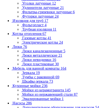
Уголки латунные
12
Удлинители латунные
21
Фильтры-грязевики латунные
6
Футорки латунные
24
Изоляция для труб
17
Фольгопласт
4
Трубная изоляция
11
Котлы отопления
67
Газовые котлы
41
Электрические котлы
24
Люки
76
Люки канализационные
5
Люки металлические
21
Люки невидимки
16
Люки пластиковые
30
Мебель для ванной комнаты
164
Зеркала
19
Тумбы с раковиной
69
Шкафы-зеркала
73
Кухонные мойки
236
Мойки из керамогранита
145
Мойки из нержавеющей стали
87
Эмалированные мойки
1
Насосы
286
Дополнительное оборудование для насосов
54