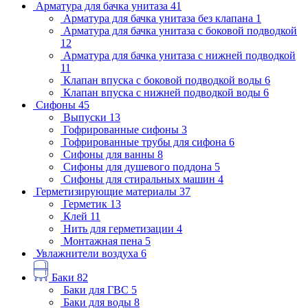
Арматура для бачка унитаза
41
Арматура для бачка унитаза без клапана
1
Арматура для бачка унитаза с боковой подводкой
12
Арматура для бачка унитаза с нижней подводкой
11
Клапан впуска с боковой подводкой воды
6
Клапан впуска с нижней подводкой воды
6
Сифоны
45
Выпуски
13
Гофрированные сифоны
3
Гофрированные трубы для сифона
6
Сифоны для ванны
8
Сифоны для душевого поддона
5
Сифоны для стиральных машин
4
Герметизирующие материалы
37
Герметик
13
Клей
11
Нить для герметизации
4
Монтажная пена
5
Увлажнители воздуха
6
Баки
82
Баки для ГВС
5
Баки для воды
8