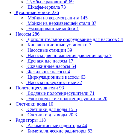
Тумбы с раковиной
69
Шкафы-зеркала
73
Кухонные мойки
236
Мойки из керамогранита
145
Мойки из нержавеющей стали
87
Эмалированные мойки
1
Насосы
286
Дополнительное оборудование для насосов
54
Канализационные установки
7
Насосные станции
39
Насосы для повышения давления воды
7
Дренажные насосы
17
Скважинные насосы
54
Фекальные насосы
4
Циркуляционные насосы
63
Насосы поверхностные
32
Полотенцесушители
93
Водяные полотенцесушители
71
Электрические полотенцесушители
20
Счетчики воды
10
Счетчики для воды 15
5
Счетчики для воды 20
3
Радиаторы
118
Алюминиевые радиаторы
44
Биметаллические радиаторы
53