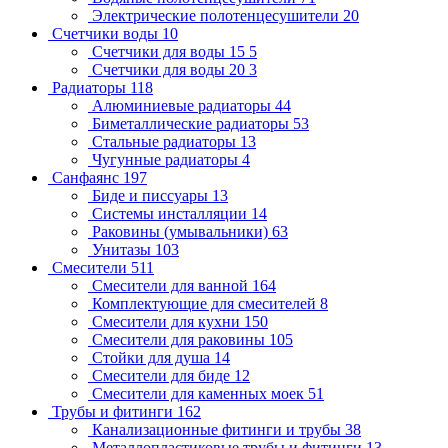
Электрические полотенцесушители
20
Счетчики воды
10
Счетчики для воды 15
5
Счетчики для воды 20
3
Радиаторы
118
Алюминиевые радиаторы
44
Биметаллические радиаторы
53
Стальные радиаторы
13
Чугунные радиаторы
4
Санфаянс
197
Биде и писсуары
13
Системы инсталляции
14
Раковины (умывальники)
63
Унитазы
103
Смесители
511
Смесители для ванной
164
Комплектующие для смесителей
8
Смесители для кухни
150
Смесители для раковины
105
Стойки для душа
14
Смесители для биде
12
Смесители для каменных моек
51
Трубы и фитинги
162
Канализационные фитинги и трубы
38
Металлопластиковые трубы и фитинги
13