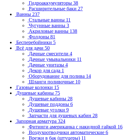
Гидроаккумуляторы
38
Расширительные баки
27
Ванны
237
Стальные ванны
11
Чугунные ванны
3
Акриловые ванны
138
Фолдоны
81
Бесперебойники
5
Всё для дачи
50
Дачные смесители
4
Дачные умывальники
11
Дачные унитазы
4
Декор для сада
1
Оборудование для полива
14
Шланги поливочные
10
Газовые колонки
15
Душевые кабины
75
Душевые кабины
28
Душевые поддоны
6
Душевые уголки
9
Запчасти для душевых кабин
28
Запорная арматура
324
Фитинги американка с накидной гайкой
16
Воздухоотводчики автоматические
6
Врезки в бак (штуцеры)
11