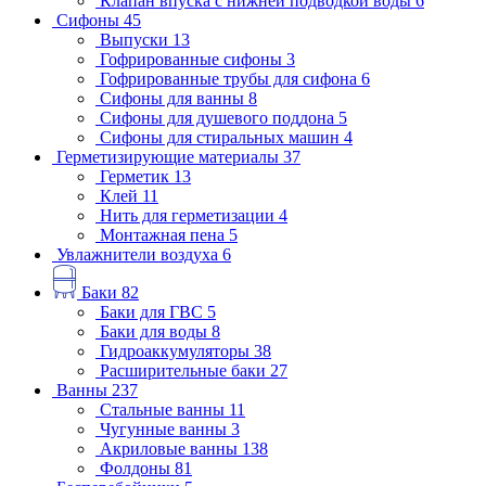
Клапан впуска с нижней подводкой воды
6
Сифоны
45
Выпуски
13
Гофрированные сифоны
3
Гофрированные трубы для сифона
6
Сифоны для ванны
8
Сифоны для душевого поддона
5
Сифоны для стиральных машин
4
Герметизирующие материалы
37
Герметик
13
Клей
11
Нить для герметизации
4
Монтажная пена
5
Увлажнители воздуха
6
Баки
82
Баки для ГВС
5
Баки для воды
8
Гидроаккумуляторы
38
Расширительные баки
27
Ванны
237
Стальные ванны
11
Чугунные ванны
3
Акриловые ванны
138
Фолдоны
81