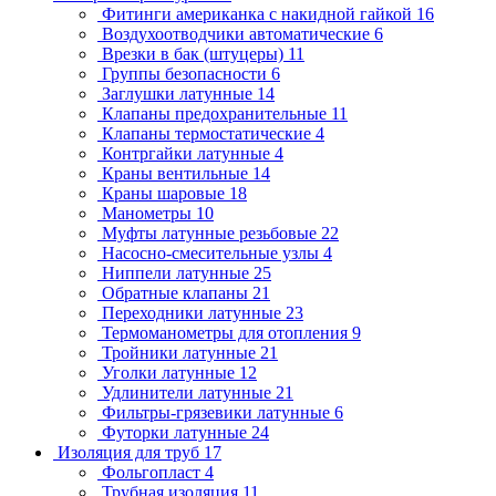
Фитинги американка с накидной гайкой
16
Воздухоотводчики автоматические
6
Врезки в бак (штуцеры)
11
Группы безопасности
6
Заглушки латунные
14
Клапаны предохранительные
11
Клапаны термостатические
4
Контргайки латунные
4
Краны вентильные
14
Краны шаровые
18
Манометры
10
Муфты латунные резьбовые
22
Насосно-смесительные узлы
4
Ниппели латунные
25
Обратные клапаны
21
Переходники латунные
23
Термоманометры для отопления
9
Тройники латунные
21
Уголки латунные
12
Удлинители латунные
21
Фильтры-грязевики латунные
6
Футорки латунные
24
Изоляция для труб
17
Фольгопласт
4
Трубная изоляция
11