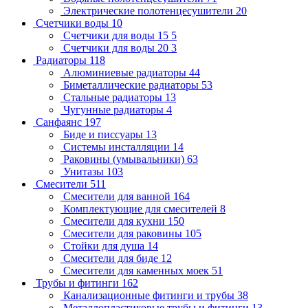
Электрические полотенцесушители
20
Счетчики воды
10
Счетчики для воды 15
5
Счетчики для воды 20
3
Радиаторы
118
Алюминиевые радиаторы
44
Биметаллические радиаторы
53
Стальные радиаторы
13
Чугунные радиаторы
4
Санфаянс
197
Биде и писсуары
13
Системы инсталляции
14
Раковины (умывальники)
63
Унитазы
103
Смесители
511
Смесители для ванной
164
Комплектующие для смесителей
8
Смесители для кухни
150
Смесители для раковины
105
Стойки для душа
14
Смесители для биде
12
Смесители для каменных моек
51
Трубы и фитинги
162
Канализационные фитинги и трубы
38
Металлопластиковые трубы и фитинги
13