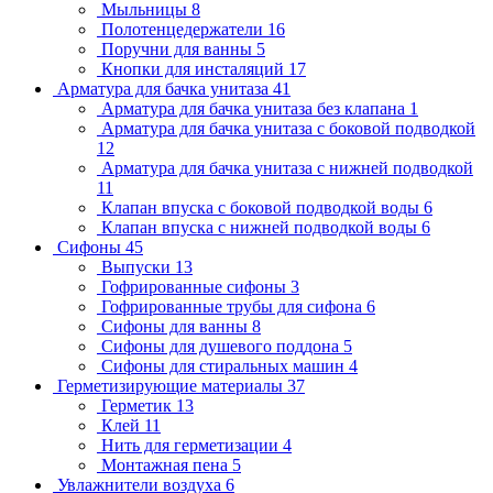
Мыльницы
8
Полотенцедержатели
16
Поручни для ванны
5
Кнопки для инсталяций
17
Арматура для бачка унитаза
41
Арматура для бачка унитаза без клапана
1
Арматура для бачка унитаза с боковой подводкой
12
Арматура для бачка унитаза с нижней подводкой
11
Клапан впуска с боковой подводкой воды
6
Клапан впуска с нижней подводкой воды
6
Сифоны
45
Выпуски
13
Гофрированные сифоны
3
Гофрированные трубы для сифона
6
Сифоны для ванны
8
Сифоны для душевого поддона
5
Сифоны для стиральных машин
4
Герметизирующие материалы
37
Герметик
13
Клей
11
Нить для герметизации
4
Монтажная пена
5
Увлажнители воздуха
6