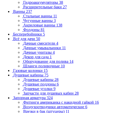
Гидроаккумуляторы
38
Расширительные баки
27
Ванны
237
Стальные ванны
11
Чугунные ванны
3
Акриловые ванны
138
Фолдоны
81
Бесперебойники
5
Всё для дачи
50
Дачные смесители
4
Дачные умывальники
11
Дачные унитазы
4
Декор для сада
1
Оборудование для полива
14
Шланги поливочные
10
Газовые колонки
15
Душевые кабины
75
Душевые кабины
28
Душевые поддоны
6
Душевые уголки
9
Запчасти для душевых кабин
28
Запорная арматура
324
Фитинги американка с накидной гайкой
16
Воздухоотводчики автоматические
6
Врезки в бак (штуцеры)
11