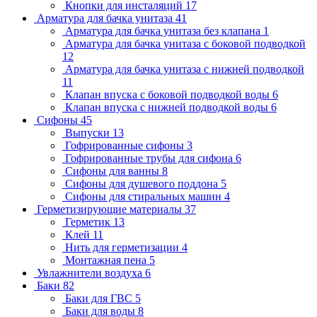
Кнопки для инсталяций
17
Арматура для бачка унитаза
41
Арматура для бачка унитаза без клапана
1
Арматура для бачка унитаза с боковой подводкой
12
Арматура для бачка унитаза с нижней подводкой
11
Клапан впуска с боковой подводкой воды
6
Клапан впуска с нижней подводкой воды
6
Сифоны
45
Выпуски
13
Гофрированные сифоны
3
Гофрированные трубы для сифона
6
Сифоны для ванны
8
Сифоны для душевого поддона
5
Сифоны для стиральных машин
4
Герметизирующие материалы
37
Герметик
13
Клей
11
Нить для герметизации
4
Монтажная пена
5
Увлажнители воздуха
6
Баки
82
Баки для ГВС
5
Баки для воды
8