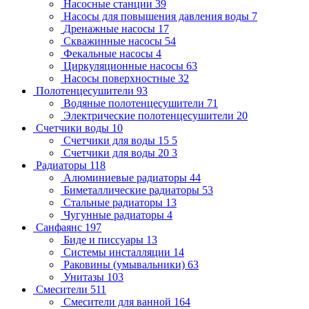
Насосные станции
39
Насосы для повышения давления воды
7
Дренажные насосы
17
Скважинные насосы
54
Фекальные насосы
4
Циркуляционные насосы
63
Насосы поверхностные
32
Полотенцесушители
93
Водяные полотенцесушители
71
Электрические полотенцесушители
20
Счетчики воды
10
Счетчики для воды 15
5
Счетчики для воды 20
3
Радиаторы
118
Алюминиевые радиаторы
44
Биметаллические радиаторы
53
Стальные радиаторы
13
Чугунные радиаторы
4
Санфаянс
197
Биде и писсуары
13
Системы инсталляции
14
Раковины (умывальники)
63
Унитазы
103
Смесители
511
Смесители для ванной
164