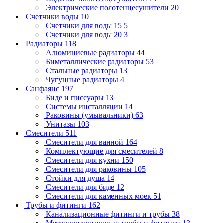
Электрические полотенцесушители
20
Счетчики воды
10
Счетчики для воды 15
5
Счетчики для воды 20
3
Радиаторы
118
Алюминиевые радиаторы
44
Биметаллические радиаторы
53
Стальные радиаторы
13
Чугунные радиаторы
4
Санфаянс
197
Биде и писсуары
13
Системы инсталляции
14
Раковины (умывальники)
63
Унитазы
103
Смесители
511
Смесители для ванной
164
Комплектующие для смесителей
8
Смесители для кухни
150
Смесители для раковины
105
Стойки для душа
14
Смесители для биде
12
Смесители для каменных моек
51
Трубы и фитинги
162
Канализационные фитинги и трубы
38
Металлопластиковые трубы и фитинги
13