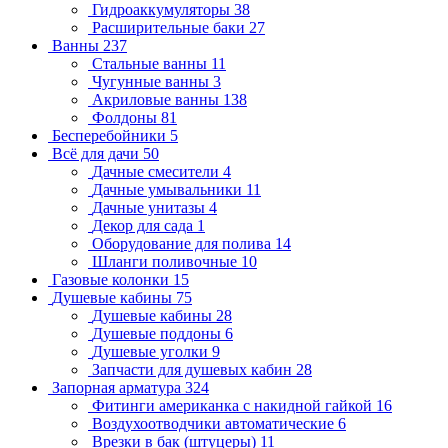
Гидроаккумуляторы
38
Расширительные баки
27
Ванны
237
Стальные ванны
11
Чугунные ванны
3
Акриловые ванны
138
Фолдоны
81
Бесперебойники
5
Всё для дачи
50
Дачные смесители
4
Дачные умывальники
11
Дачные унитазы
4
Декор для сада
1
Оборудование для полива
14
Шланги поливочные
10
Газовые колонки
15
Душевые кабины
75
Душевые кабины
28
Душевые поддоны
6
Душевые уголки
9
Запчасти для душевых кабин
28
Запорная арматура
324
Фитинги американка с накидной гайкой
16
Воздухоотводчики автоматические
6
Врезки в бак (штуцеры)
11