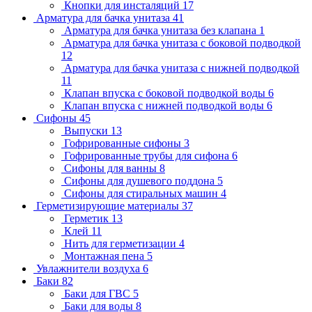
Кнопки для инсталяций
17
Арматура для бачка унитаза
41
Арматура для бачка унитаза без клапана
1
Арматура для бачка унитаза с боковой подводкой
12
Арматура для бачка унитаза с нижней подводкой
11
Клапан впуска с боковой подводкой воды
6
Клапан впуска с нижней подводкой воды
6
Сифоны
45
Выпуски
13
Гофрированные сифоны
3
Гофрированные трубы для сифона
6
Сифоны для ванны
8
Сифоны для душевого поддона
5
Сифоны для стиральных машин
4
Герметизирующие материалы
37
Герметик
13
Клей
11
Нить для герметизации
4
Монтажная пена
5
Увлажнители воздуха
6
Баки
82
Баки для ГВС
5
Баки для воды
8