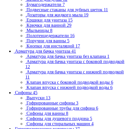
Бумагодержатели
7
Подвесные стаканы для зубных щеток
11
Дозаторы для жидкого мыла
19
Ершики для унитаза
15
Крючки для ванной
29
Мыльницы
8
Полотенцедержатели
16
Поручни для ванны
5
Кнопки для инсталяций
17
Арматура для бачка унитаза
41
Арматура для бачка унитаза без клапана
1
Арматура для бачка унитаза с боковой подводкой
12
Арматура для бачка унитаза с нижней подводкой
11
Клапан впуска с боковой подводкой воды
6
Клапан впуска с нижней подводкой воды
6
Сифоны
45
Выпуски
13
Гофрированные сифоны
3
Гофрированные трубы для сифона
6
Сифоны для ванны
8
Сифоны для душевого поддона
5
Сифоны для стиральных машин
4
Герметизирующие материалы
37