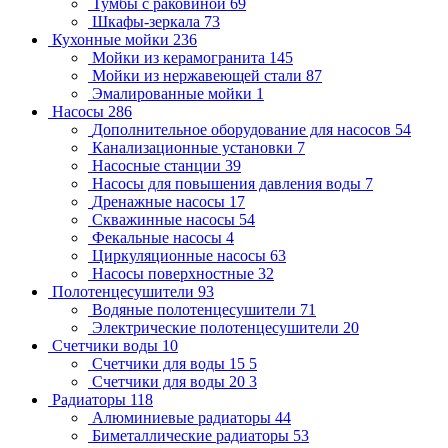
Тумбы с раковиной
69
Шкафы-зеркала
73
Кухонные мойки
236
Мойки из керамогранита
145
Мойки из нержавеющей стали
87
Эмалированные мойки
1
Насосы
286
Дополнительное оборудование для насосов
54
Канализационные установки
7
Насосные станции
39
Насосы для повышения давления воды
7
Дренажные насосы
17
Скважинные насосы
54
Фекальные насосы
4
Циркуляционные насосы
63
Насосы поверхностные
32
Полотенцесушители
93
Водяные полотенцесушители
71
Электрические полотенцесушители
20
Счетчики воды
10
Счетчики для воды 15
5
Счетчики для воды 20
3
Радиаторы
118
Алюминиевые радиаторы
44
Биметаллические радиаторы
53