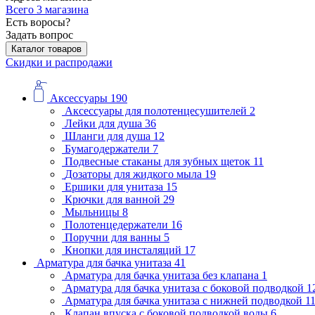
Всего 3 магазина
Есть воросы?
Задать вопрос
Каталог товаров
Скидки и распродажи
Аксессуары
190
Аксессуары для полотенцесушителей
2
Лейки для душа
36
Шланги для душа
12
Бумагодержатели
7
Подвесные стаканы для зубных щеток
11
Дозаторы для жидкого мыла
19
Ершики для унитаза
15
Крючки для ванной
29
Мыльницы
8
Полотенцедержатели
16
Поручни для ванны
5
Кнопки для инсталяций
17
Арматура для бачка унитаза
41
Арматура для бачка унитаза без клапана
1
Арматура для бачка унитаза с боковой подводкой
1
Арматура для бачка унитаза с нижней подводкой
1
Клапан впуска с боковой подводкой воды
6