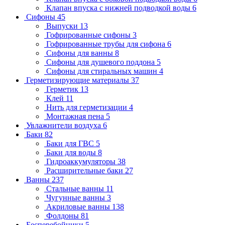
Клапан впуска с нижней подводкой воды
6
Сифоны
45
Выпуски
13
Гофрированные сифоны
3
Гофрированные трубы для сифона
6
Сифоны для ванны
8
Сифоны для душевого поддона
5
Сифоны для стиральных машин
4
Герметизирующие материалы
37
Герметик
13
Клей
11
Нить для герметизации
4
Монтажная пена
5
Увлажнители воздуха
6
Баки
82
Баки для ГВС
5
Баки для воды
8
Гидроаккумуляторы
38
Расширительные баки
27
Ванны
237
Стальные ванны
11
Чугунные ванны
3
Акриловые ванны
138
Фолдоны
81
Бесперебойники
5