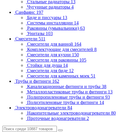
Стальные радиаторы
13
Чугунные радиаторы
4
Санфаянс
197
Биде и писсуары
13
Системы инсталляции
14
Раковины (умывальники)
63
Унитазы
103
Смесители
511
Смесители для ванной
164
Комплектующие для смесителей
8
Смесители для кухни
150
Смесители для раковины
105
Стойки для душа
14
Смесители для биде
12
Смесители для каменных моек
51
Трубы и фитинги
162
Канализационные фитинги и трубы
38
Металлопластиковые трубы и фитинги
13
Полипропиленовые трубы и фитинги
93
Полиэтиленовые трубы и фитинги
14
Электроводонагреватели
84
Накопительные электроводонагреватели
80
Проточные водонагреватели
2