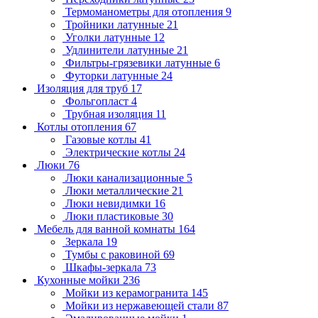
Термоманометры для отопления
9
Тройники латунные
21
Уголки латунные
12
Удлинители латунные
21
Фильтры-грязевики латунные
6
Футорки латунные
24
Изоляция для труб
17
Фольгопласт
4
Трубная изоляция
11
Котлы отопления
67
Газовые котлы
41
Электрические котлы
24
Люки
76
Люки канализационные
5
Люки металлические
21
Люки невидимки
16
Люки пластиковые
30
Мебель для ванной комнаты
164
Зеркала
19
Тумбы с раковиной
69
Шкафы-зеркала
73
Кухонные мойки
236
Мойки из керамогранита
145
Мойки из нержавеющей стали
87