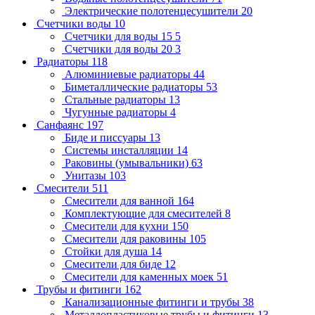
Электрические полотенцесушители
20
Счетчики воды
10
Счетчики для воды 15
5
Счетчики для воды 20
3
Радиаторы
118
Алюминиевые радиаторы
44
Биметаллические радиаторы
53
Стальные радиаторы
13
Чугунные радиаторы
4
Санфаянс
197
Биде и писсуары
13
Системы инсталляции
14
Раковины (умывальники)
63
Унитазы
103
Смесители
511
Смесители для ванной
164
Комплектующие для смесителей
8
Смесители для кухни
150
Смесители для раковины
105
Стойки для душа
14
Смесители для биде
12
Смесители для каменных моек
51
Трубы и фитинги
162
Канализационные фитинги и трубы
38
Металлопластиковые трубы и фитинги
13