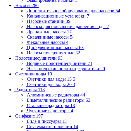
Эмалированные мойки
1
Насосы
286
Дополнительное оборудование для насосов
54
Канализационные установки
7
Насосные станции
39
Насосы для повышения давления воды
7
Дренажные насосы
17
Скважинные насосы
54
Фекальные насосы
4
Циркуляционные насосы
63
Насосы поверхностные
32
Полотенцесушители
93
Водяные полотенцесушители
71
Электрические полотенцесушители
20
Счетчики воды
10
Счетчики для воды 15
5
Счетчики для воды 20
3
Радиаторы
118
Алюминиевые радиаторы
44
Биметаллические радиаторы
53
Стальные радиаторы
13
Чугунные радиаторы
4
Санфаянс
197
Биде и писсуары
13
Системы инсталляции
14