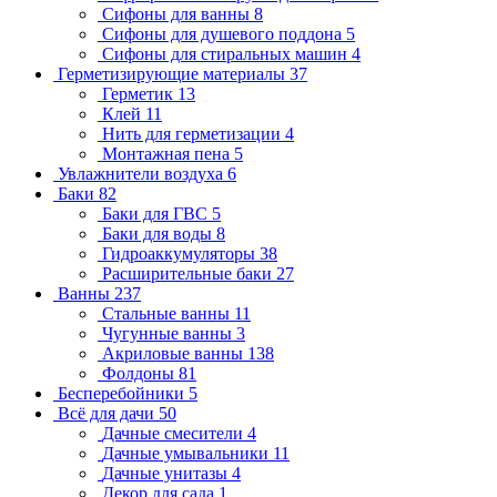
Сифоны для ванны
8
Сифоны для душевого поддона
5
Сифоны для стиральных машин
4
Герметизирующие материалы
37
Герметик
13
Клей
11
Нить для герметизации
4
Монтажная пена
5
Увлажнители воздуха
6
Баки
82
Баки для ГВС
5
Баки для воды
8
Гидроаккумуляторы
38
Расширительные баки
27
Ванны
237
Стальные ванны
11
Чугунные ванны
3
Акриловые ванны
138
Фолдоны
81
Бесперебойники
5
Всё для дачи
50
Дачные смесители
4
Дачные умывальники
11
Дачные унитазы
4
Декор для сада
1