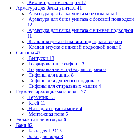
Кнопки для инсталяций
17
Арматура для бачка унитаза
41
Арматура для бачка унитаза без клапана
1
Арматура для бачка унитаза с боковой подводкой
12
Арматура для бачка унитаза с нижней подводкой
11
Клапан впуска с боковой подводкой воды
6
Клапан впуска с нижней подводкой воды
6
Сифоны
45
Выпуски
13
Гофрированные сифоны
3
Гофрированные трубы для сифона
6
Сифоны для ванны
8
Сифоны для душевого поддона
5
Сифоны для стиральных машин
4
Герметизирующие материалы
37
Герметик
13
Клей
11
Нить для герметизации
4
Монтажная пена
5
Увлажнители воздуха
6
Баки
82
Баки для ГВС
5
Баки для воды
8