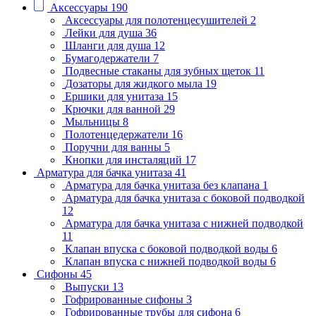
Аксессуары
190
Аксессуары для полотенцесушителей
2
Лейки для душа
36
Шланги для душа
12
Бумагодержатели
7
Подвесные стаканы для зубных щеток
11
Дозаторы для жидкого мыла
19
Ершики для унитаза
15
Крючки для ванной
29
Мыльницы
8
Полотенцедержатели
16
Поручни для ванны
5
Кнопки для инсталяций
17
Арматура для бачка унитаза
41
Арматура для бачка унитаза без клапана
1
Арматура для бачка унитаза с боковой подводкой
12
Арматура для бачка унитаза с нижней подводкой
11
Клапан впуска с боковой подводкой воды
6
Клапан впуска с нижней подводкой воды
6
Сифоны
45
Выпуски
13
Гофрированные сифоны
3
Гофрированные трубы для сифона
6