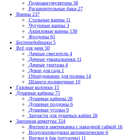
Гидроаккумуляторы
38
Расширительные баки
27
Ванны
237
Стальные ванны
11
Чугунные ванны
3
Акриловые ванны
138
Фолдоны
81
Бесперебойники
5
Всё для дачи
50
Дачные смесители
4
Дачные умывальники
11
Дачные унитазы
4
Декор для сада
1
Оборудование для полива
14
Шланги поливочные
10
Газовые колонки
15
Душевые кабины
75
Душевые кабины
28
Душевые поддоны
6
Душевые уголки
9
Запчасти для душевых кабин
28
Запорная арматура
324
Фитинги американка с накидной гайкой
16
Воздухоотводчики автоматические
6
Врезки в бак (штуцеры)
11