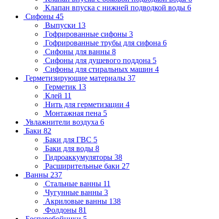
Клапан впуска с нижней подводкой воды
6
Сифоны
45
Выпуски
13
Гофрированные сифоны
3
Гофрированные трубы для сифона
6
Сифоны для ванны
8
Сифоны для душевого поддона
5
Сифоны для стиральных машин
4
Герметизирующие материалы
37
Герметик
13
Клей
11
Нить для герметизации
4
Монтажная пена
5
Увлажнители воздуха
6
Баки
82
Баки для ГВС
5
Баки для воды
8
Гидроаккумуляторы
38
Расширительные баки
27
Ванны
237
Стальные ванны
11
Чугунные ванны
3
Акриловые ванны
138
Фолдоны
81
Бесперебойники
5