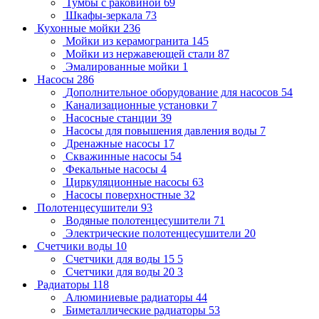
Тумбы с раковиной
69
Шкафы-зеркала
73
Кухонные мойки
236
Мойки из керамогранита
145
Мойки из нержавеющей стали
87
Эмалированные мойки
1
Насосы
286
Дополнительное оборудование для насосов
54
Канализационные установки
7
Насосные станции
39
Насосы для повышения давления воды
7
Дренажные насосы
17
Скважинные насосы
54
Фекальные насосы
4
Циркуляционные насосы
63
Насосы поверхностные
32
Полотенцесушители
93
Водяные полотенцесушители
71
Электрические полотенцесушители
20
Счетчики воды
10
Счетчики для воды 15
5
Счетчики для воды 20
3
Радиаторы
118
Алюминиевые радиаторы
44
Биметаллические радиаторы
53