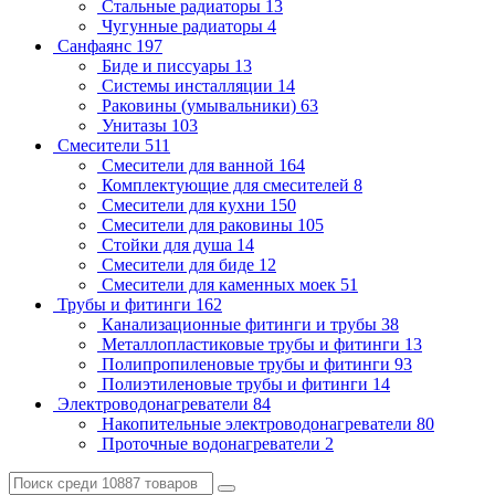
Стальные радиаторы
13
Чугунные радиаторы
4
Санфаянс
197
Биде и писсуары
13
Системы инсталляции
14
Раковины (умывальники)
63
Унитазы
103
Смесители
511
Смесители для ванной
164
Комплектующие для смесителей
8
Смесители для кухни
150
Смесители для раковины
105
Стойки для душа
14
Смесители для биде
12
Смесители для каменных моек
51
Трубы и фитинги
162
Канализационные фитинги и трубы
38
Металлопластиковые трубы и фитинги
13
Полипропиленовые трубы и фитинги
93
Полиэтиленовые трубы и фитинги
14
Электроводонагреватели
84
Накопительные электроводонагреватели
80
Проточные водонагреватели
2