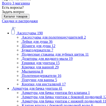
Всего 3 магазина
Есть воросы?
Задать вопрос
Каталог товаров
Скидки и распродажи
Аксессуары
190
Аксессуары для полотенцесушителей
2
Лейки для душа
36
Шланги для душа
12
Бумагодержатели
7
Подвесные стаканы для зубных щеток
11
Дозаторы для жидкого мыла
19
Ершики для унитаза
15
Крючки для ванной
29
Мыльницы
8
Полотенцедержатели
16
Поручни для ванны
5
Кнопки для инсталяций
17
Арматура для бачка унитаза
41
Арматура для бачка унитаза без клапана
1
Арматура для бачка унитаза с боковой подводкой
1
Арматура для бачка унитаза с нижней подводкой
1
Клапан впуска с боковой подводкой воды
6