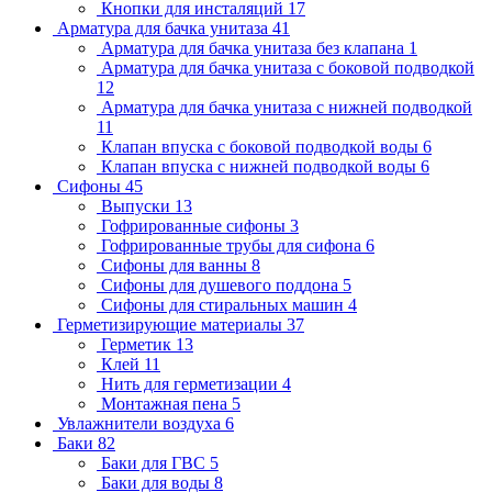
Кнопки для инсталяций
17
Арматура для бачка унитаза
41
Арматура для бачка унитаза без клапана
1
Арматура для бачка унитаза с боковой подводкой
12
Арматура для бачка унитаза с нижней подводкой
11
Клапан впуска с боковой подводкой воды
6
Клапан впуска с нижней подводкой воды
6
Сифоны
45
Выпуски
13
Гофрированные сифоны
3
Гофрированные трубы для сифона
6
Сифоны для ванны
8
Сифоны для душевого поддона
5
Сифоны для стиральных машин
4
Герметизирующие материалы
37
Герметик
13
Клей
11
Нить для герметизации
4
Монтажная пена
5
Увлажнители воздуха
6
Баки
82
Баки для ГВС
5
Баки для воды
8