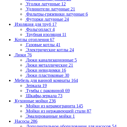
Уголки латунные
12
Удлинители латунные
21
Фильтры-грязевики латунные
6
Футорки латунные
24
Изоляция для труб
17
Фольгопласт
4
Трубная изоляция
11
Котлы отопления
67
Газовые котлы
41
Электрические котлы
24
Люки
76
Люки канализационные
5
Люки металлические
21
Люки невидимки
16
Люки пластиковые
30
Мебель для ванной комнаты
164
Зеркала
19
Тумбы с раковиной
69
Шкафы-зеркала
73
Кухонные мойки
236
Мойки из керамогранита
145
Мойки из нержавеющей стали
87
Эмалированные мойки
1
Насосы
286
Дополнительное оборудование для насосов
54