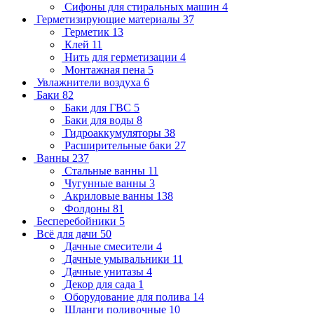
Сифоны для стиральных машин
4
Герметизирующие материалы
37
Герметик
13
Клей
11
Нить для герметизации
4
Монтажная пена
5
Увлажнители воздуха
6
Баки
82
Баки для ГВС
5
Баки для воды
8
Гидроаккумуляторы
38
Расширительные баки
27
Ванны
237
Стальные ванны
11
Чугунные ванны
3
Акриловые ванны
138
Фолдоны
81
Бесперебойники
5
Всё для дачи
50
Дачные смесители
4
Дачные умывальники
11
Дачные унитазы
4
Декор для сада
1
Оборудование для полива
14
Шланги поливочные
10