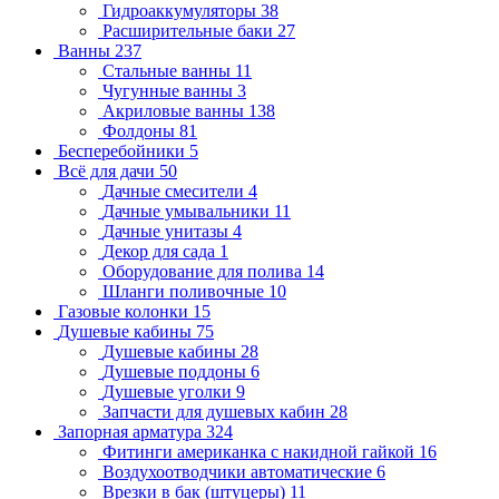
Гидроаккумуляторы
38
Расширительные баки
27
Ванны
237
Стальные ванны
11
Чугунные ванны
3
Акриловые ванны
138
Фолдоны
81
Бесперебойники
5
Всё для дачи
50
Дачные смесители
4
Дачные умывальники
11
Дачные унитазы
4
Декор для сада
1
Оборудование для полива
14
Шланги поливочные
10
Газовые колонки
15
Душевые кабины
75
Душевые кабины
28
Душевые поддоны
6
Душевые уголки
9
Запчасти для душевых кабин
28
Запорная арматура
324
Фитинги американка с накидной гайкой
16
Воздухоотводчики автоматические
6
Врезки в бак (штуцеры)
11