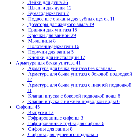
Лейки для душа
36
Шланги для душа
12
Бумагодержатели
7
Подвесные стаканы для зубных щеток
11
Дозаторы для жидкого мыла
19
Ершики для унитаза
15
Крючки для ванной
29
Мыльницы
8
Полотенцедержатели
16
Поручни для ванны
5
Кнопки для инсталяций
17
Арматура для бачка унитаза
41
Арматура для бачка унитаза без клапана
1
Арматура для бачка унитаза с боковой подводкой
12
Арматура для бачка унитаза с нижней подводкой
11
Клапан впуска с боковой подводкой воды
6
Клапан впуска с нижней подводкой воды
6
Сифоны
45
Выпуски
13
Гофрированные сифоны
3
Гофрированные трубы для сифона
6
Сифоны для ванны
8
Сифоны для душевого поддона
5