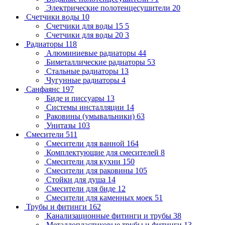
Электрические полотенцесушители
20
Счетчики воды
10
Счетчики для воды 15
5
Счетчики для воды 20
3
Радиаторы
118
Алюминиевые радиаторы
44
Биметаллические радиаторы
53
Стальные радиаторы
13
Чугунные радиаторы
4
Санфаянс
197
Биде и писсуары
13
Системы инсталляции
14
Раковины (умывальники)
63
Унитазы
103
Смесители
511
Смесители для ванной
164
Комплектующие для смесителей
8
Смесители для кухни
150
Смесители для раковины
105
Стойки для душа
14
Смесители для биде
12
Смесители для каменных моек
51
Трубы и фитинги
162
Канализационные фитинги и трубы
38
Металлопластиковые трубы и фитинги
13