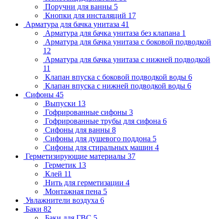
Поручни для ванны
5
Кнопки для инсталяций
17
Арматура для бачка унитаза
41
Арматура для бачка унитаза без клапана
1
Арматура для бачка унитаза с боковой подводкой
12
Арматура для бачка унитаза с нижней подводкой
11
Клапан впуска с боковой подводкой воды
6
Клапан впуска с нижней подводкой воды
6
Сифоны
45
Выпуски
13
Гофрированные сифоны
3
Гофрированные трубы для сифона
6
Сифоны для ванны
8
Сифоны для душевого поддона
5
Сифоны для стиральных машин
4
Герметизирующие материалы
37
Герметик
13
Клей
11
Нить для герметизации
4
Монтажная пена
5
Увлажнители воздуха
6
Баки
82
Баки для ГВС
5