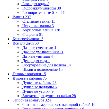
Баки для воды
8
Гидроаккумуляторы
38
Расширительные баки
27
Ванны
237
Стальные ванны
11
Чугунные ванны
3
Акриловые ванны
138
Фолдоны
81
Бесперебойники
5
Всё для дачи
50
Дачные смесители
4
Дачные умывальники
11
Дачные унитазы
4
Декор для сада
1
Оборудование для полива
14
Шланги поливочные
10
Газовые колонки
15
Душевые кабины
75
Душевые кабины
28
Душевые поддоны
6
Душевые уголки
9
Запчасти для душевых кабин
28
Запорная арматура
324
Фитинги американка с накидной гайкой
16
Воздухоотводчики автоматические
6