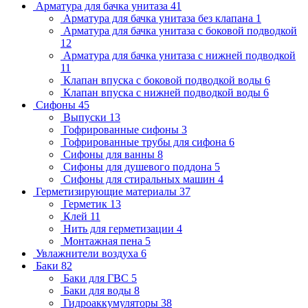
Арматура для бачка унитаза
41
Арматура для бачка унитаза без клапана
1
Арматура для бачка унитаза с боковой подводкой
12
Арматура для бачка унитаза с нижней подводкой
11
Клапан впуска с боковой подводкой воды
6
Клапан впуска с нижней подводкой воды
6
Сифоны
45
Выпуски
13
Гофрированные сифоны
3
Гофрированные трубы для сифона
6
Сифоны для ванны
8
Сифоны для душевого поддона
5
Сифоны для стиральных машин
4
Герметизирующие материалы
37
Герметик
13
Клей
11
Нить для герметизации
4
Монтажная пена
5
Увлажнители воздуха
6
Баки
82
Баки для ГВС
5
Баки для воды
8
Гидроаккумуляторы
38