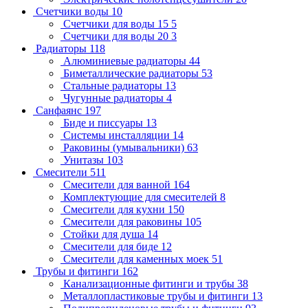
Счетчики воды
10
Счетчики для воды 15
5
Счетчики для воды 20
3
Радиаторы
118
Алюминиевые радиаторы
44
Биметаллические радиаторы
53
Стальные радиаторы
13
Чугунные радиаторы
4
Санфаянс
197
Биде и писсуары
13
Системы инсталляции
14
Раковины (умывальники)
63
Унитазы
103
Смесители
511
Смесители для ванной
164
Комплектующие для смесителей
8
Смесители для кухни
150
Смесители для раковины
105
Стойки для душа
14
Смесители для биде
12
Смесители для каменных моек
51
Трубы и фитинги
162
Канализационные фитинги и трубы
38
Металлопластиковые трубы и фитинги
13