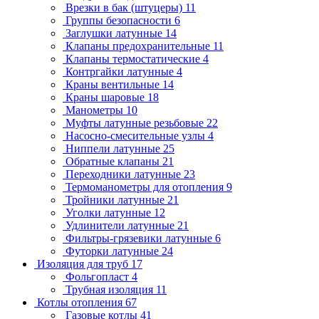
Врезки в бак (штуцеры)
11
Группы безопасности
6
Заглушки латунные
14
Клапаны предохранительные
11
Клапаны термостатические
4
Контргайки латунные
4
Краны вентильные
14
Краны шаровые
18
Манометры
10
Муфты латунные резьбовые
22
Насосно-смесительные узлы
4
Ниппели латунные
25
Обратные клапаны
21
Переходники латунные
23
Термоманометры для отопления
9
Тройники латунные
21
Уголки латунные
12
Удлинители латунные
21
Фильтры-грязевики латунные
6
Футорки латунные
24
Изоляция для труб
17
Фольгопласт
4
Трубная изоляция
11
Котлы отопления
67
Газовые котлы
41