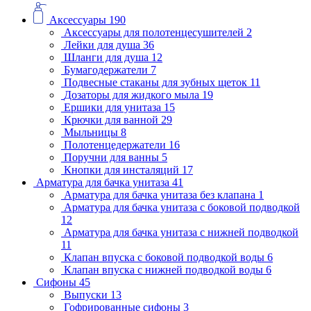
Аксессуары
190
Аксессуары для полотенцесушителей
2
Лейки для душа
36
Шланги для душа
12
Бумагодержатели
7
Подвесные стаканы для зубных щеток
11
Дозаторы для жидкого мыла
19
Ершики для унитаза
15
Крючки для ванной
29
Мыльницы
8
Полотенцедержатели
16
Поручни для ванны
5
Кнопки для инсталяций
17
Арматура для бачка унитаза
41
Арматура для бачка унитаза без клапана
1
Арматура для бачка унитаза с боковой подводкой
12
Арматура для бачка унитаза с нижней подводкой
11
Клапан впуска с боковой подводкой воды
6
Клапан впуска с нижней подводкой воды
6
Сифоны
45
Выпуски
13
Гофрированные сифоны
3