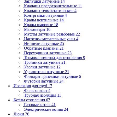
Заглушки латунные
14
Клапаны предохранительные
11
Клапаны термостатические
4
Контргайки латунные
4
Краны вентильные
14
Краны шаровые
18
Манометры
10
Муфты латунные резьбовые
22
Насосно-смесительные узлы
4
Ниппели латунные
25
Обратные клапаны
21
Переходники латунные
23
Термоманометры для отопления
9
Тройники латунные
21
Уголки латунные
12
Удлинители латунные
21
Фильтры-грязевики латунные
6
Футорки латунные
24
Изоляция для труб
17
Фольгопласт
4
Трубная изоляция
11
Котлы отопления
67
Газовые котлы
41
Электрические котлы
24
Люки
76