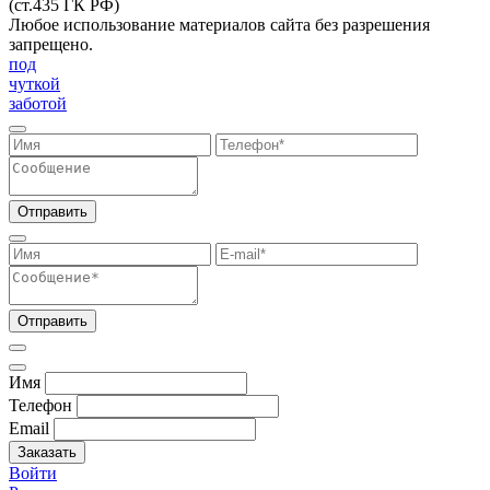
(ст.435 ГК РФ)
Любое использование материалов сайта без разрешения
запрещено.
под
чуткой
заботой
Отправить
Отправить
Имя
Телефон
Email
Заказать
Войти