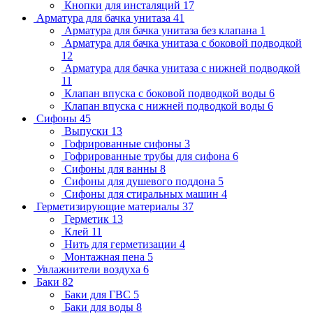
Кнопки для инсталяций
17
Арматура для бачка унитаза
41
Арматура для бачка унитаза без клапана
1
Арматура для бачка унитаза с боковой подводкой
12
Арматура для бачка унитаза с нижней подводкой
11
Клапан впуска с боковой подводкой воды
6
Клапан впуска с нижней подводкой воды
6
Сифоны
45
Выпуски
13
Гофрированные сифоны
3
Гофрированные трубы для сифона
6
Сифоны для ванны
8
Сифоны для душевого поддона
5
Сифоны для стиральных машин
4
Герметизирующие материалы
37
Герметик
13
Клей
11
Нить для герметизации
4
Монтажная пена
5
Увлажнители воздуха
6
Баки
82
Баки для ГВС
5
Баки для воды
8