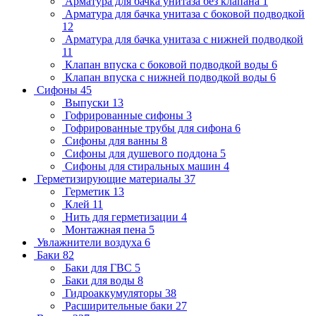
Арматура для бачка унитаза без клапана
1
Арматура для бачка унитаза с боковой подводкой
12
Арматура для бачка унитаза с нижней подводкой
11
Клапан впуска с боковой подводкой воды
6
Клапан впуска с нижней подводкой воды
6
Сифоны
45
Выпуски
13
Гофрированные сифоны
3
Гофрированные трубы для сифона
6
Сифоны для ванны
8
Сифоны для душевого поддона
5
Сифоны для стиральных машин
4
Герметизирующие материалы
37
Герметик
13
Клей
11
Нить для герметизации
4
Монтажная пена
5
Увлажнители воздуха
6
Баки
82
Баки для ГВС
5
Баки для воды
8
Гидроаккумуляторы
38
Расширительные баки
27