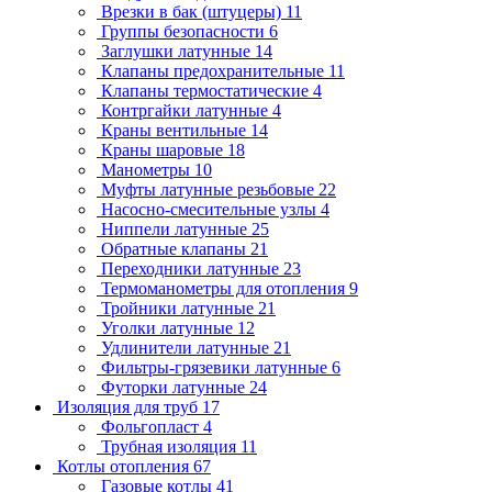
Врезки в бак (штуцеры)
11
Группы безопасности
6
Заглушки латунные
14
Клапаны предохранительные
11
Клапаны термостатические
4
Контргайки латунные
4
Краны вентильные
14
Краны шаровые
18
Манометры
10
Муфты латунные резьбовые
22
Насосно-смесительные узлы
4
Ниппели латунные
25
Обратные клапаны
21
Переходники латунные
23
Термоманометры для отопления
9
Тройники латунные
21
Уголки латунные
12
Удлинители латунные
21
Фильтры-грязевики латунные
6
Футорки латунные
24
Изоляция для труб
17
Фольгопласт
4
Трубная изоляция
11
Котлы отопления
67
Газовые котлы
41