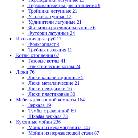
Термоманометры для отопления
9
Тройники латунные
21
Уголки латунные
12
Удлинители латунные
21
Фильтры-грязевики латунные
6
Футорки латунные
24
Изоляция для труб
17
Фольгопласт
4
Трубная изоляция
11
Котлы отопления
67
Газовые котлы
41
Электрические котлы
24
Люки
76
Люки канализационные
5
Люки металлические
21
Люки невидимки
16
Люки пластиковые
30
Мебель для ванной комнаты
164
Зеркала
19
Тумбы с раковиной
69
Шкафы-зеркала
73
Кухонные мойки
236
Мойки из керамогранита
145
Мойки из нержавеющей стали
87