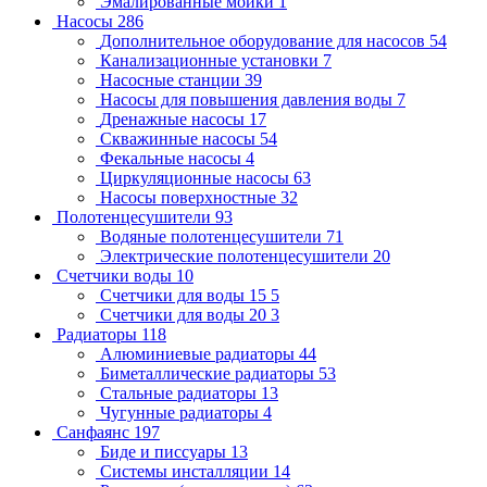
Эмалированные мойки
1
Насосы
286
Дополнительное оборудование для насосов
54
Канализационные установки
7
Насосные станции
39
Насосы для повышения давления воды
7
Дренажные насосы
17
Скважинные насосы
54
Фекальные насосы
4
Циркуляционные насосы
63
Насосы поверхностные
32
Полотенцесушители
93
Водяные полотенцесушители
71
Электрические полотенцесушители
20
Счетчики воды
10
Счетчики для воды 15
5
Счетчики для воды 20
3
Радиаторы
118
Алюминиевые радиаторы
44
Биметаллические радиаторы
53
Стальные радиаторы
13
Чугунные радиаторы
4
Санфаянс
197
Биде и писсуары
13
Системы инсталляции
14