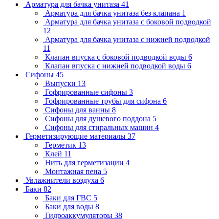
Арматура для бачка унитаза
41
Арматура для бачка унитаза без клапана
1
Арматура для бачка унитаза с боковой подводкой
12
Арматура для бачка унитаза с нижней подводкой
11
Клапан впуска с боковой подводкой воды
6
Клапан впуска с нижней подводкой воды
6
Сифоны
45
Выпуски
13
Гофрированные сифоны
3
Гофрированные трубы для сифона
6
Сифоны для ванны
8
Сифоны для душевого поддона
5
Сифоны для стиральных машин
4
Герметизирующие материалы
37
Герметик
13
Клей
11
Нить для герметизации
4
Монтажная пена
5
Увлажнители воздуха
6
Баки
82
Баки для ГВС
5
Баки для воды
8
Гидроаккумуляторы
38