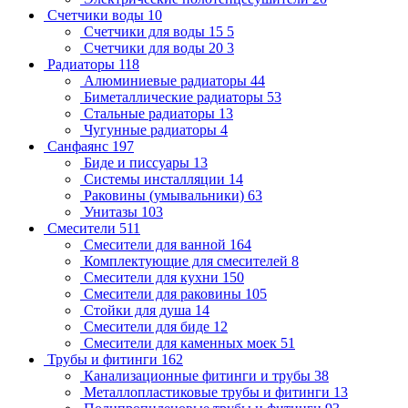
Счетчики воды
10
Счетчики для воды 15
5
Счетчики для воды 20
3
Радиаторы
118
Алюминиевые радиаторы
44
Биметаллические радиаторы
53
Стальные радиаторы
13
Чугунные радиаторы
4
Санфаянс
197
Биде и писсуары
13
Системы инсталляции
14
Раковины (умывальники)
63
Унитазы
103
Смесители
511
Смесители для ванной
164
Комплектующие для смесителей
8
Смесители для кухни
150
Смесители для раковины
105
Стойки для душа
14
Смесители для биде
12
Смесители для каменных моек
51
Трубы и фитинги
162
Канализационные фитинги и трубы
38
Металлопластиковые трубы и фитинги
13