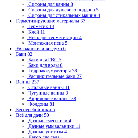
Сифоны для ванны
8
Сифоны для душевого поддона
5
Сифоны для стиральных машин
4
Герметизирующие материалы
37
Герметик
13
Клей
11
Нить для герметизации
4
Монтажная пена
5
Увлажнители воздуха
6
Баки
82
Баки для ГВС
5
Баки для воды
8
Гидроаккумуляторы
38
Расширительные баки
27
Ванны
237
Стальные ванны
11
Чугунные ванны
3
Акриловые ванны
138
Фолдоны
81
Бесперебойники
5
Всё для дачи
50
Дачные смесители
4
Дачные умывальники
11
Дачные унитазы
4
Декор для сада
1