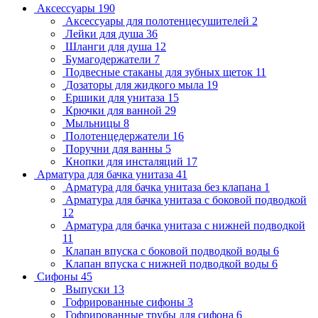
Аксессуары
190
Аксессуары для полотенцесушителей
2
Лейки для душа
36
Шланги для душа
12
Бумагодержатели
7
Подвесные стаканы для зубных щеток
11
Дозаторы для жидкого мыла
19
Ершики для унитаза
15
Крючки для ванной
29
Мыльницы
8
Полотенцедержатели
16
Поручни для ванны
5
Кнопки для инсталяций
17
Арматура для бачка унитаза
41
Арматура для бачка унитаза без клапана
1
Арматура для бачка унитаза с боковой подводкой
12
Арматура для бачка унитаза с нижней подводкой
11
Клапан впуска с боковой подводкой воды
6
Клапан впуска с нижней подводкой воды
6
Сифоны
45
Выпуски
13
Гофрированные сифоны
3
Гофрированные трубы для сифона
6