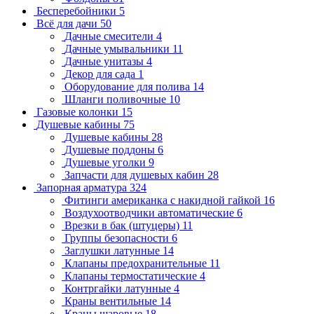
Бесперебойники
5
Всё для дачи
50
Дачные смесители
4
Дачные умывальники
11
Дачные унитазы
4
Декор для сада
1
Оборудование для полива
14
Шланги поливочные
10
Газовые колонки
15
Душевые кабины
75
Душевые кабины
28
Душевые поддоны
6
Душевые уголки
9
Запчасти для душевых кабин
28
Запорная арматура
324
Фитинги американка с накидной гайкой
16
Воздухоотводчики автоматические
6
Врезки в бак (штуцеры)
11
Группы безопасности
6
Заглушки латунные
14
Клапаны предохранительные
11
Клапаны термостатические
4
Контргайки латунные
4
Краны вентильные
14
Краны шаровые
18