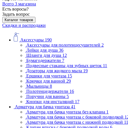
Всего 3 магазина
Есть воросы?
Задать вопрос
Каталог товаров
Скидки и распродажи
Аксессуары
190
Аксессуары для полотенцесушителей
2
Лейки для душа
36
Шланги для душа
12
Бумагодержатели
7
Подвесные стаканы для зубных щеток
11
Дозаторы для жидкого мыла
19
Ершики для унитаза
15
Крючки для ванной
29
Мыльницы
8
Полотенцедержатели
16
Поручни для ванны
5
Кнопки для инсталяций
17
Арматура для бачка унитаза
41
Арматура для бачка унитаза без клапана
1
Арматура для бачка унитаза с боковой подводкой
1
Арматура для бачка унитаза с нижней подводкой
1
Клапан впуска с боковой подводкой воды
6