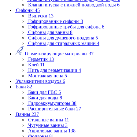
Клапан впуска с нижней подводкой воды
6
Сифоны
45
Выпуски
13
Гофрированные сифоны
3
Гофрированные трубы для сифона
6
Сифоны для ванны
8
Сифоны для душевого поддона
5
Сифоны для стиральных машин
4
Герметизирующие материалы
37
Герметик
13
Клей
11
Нить для герметизации
4
Монтажная пена
5
Увлажнители воздуха
6
Баки
82
Баки для ГВС
5
Баки для воды
8
Гидроаккумуляторы
38
Расширительные баки
27
Ванны
237
Стальные ванны
11
Чугунные ванны
3
Акриловые ванны
138
Фолдоны
81