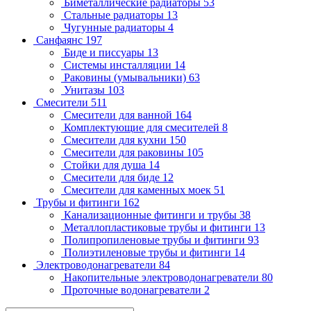
Биметаллические радиаторы
53
Стальные радиаторы
13
Чугунные радиаторы
4
Санфаянс
197
Биде и писсуары
13
Системы инсталляции
14
Раковины (умывальники)
63
Унитазы
103
Смесители
511
Смесители для ванной
164
Комплектующие для смесителей
8
Смесители для кухни
150
Смесители для раковины
105
Стойки для душа
14
Смесители для биде
12
Смесители для каменных моек
51
Трубы и фитинги
162
Канализационные фитинги и трубы
38
Металлопластиковые трубы и фитинги
13
Полипропиленовые трубы и фитинги
93
Полиэтиленовые трубы и фитинги
14
Электроводонагреватели
84
Накопительные электроводонагреватели
80
Проточные водонагреватели
2