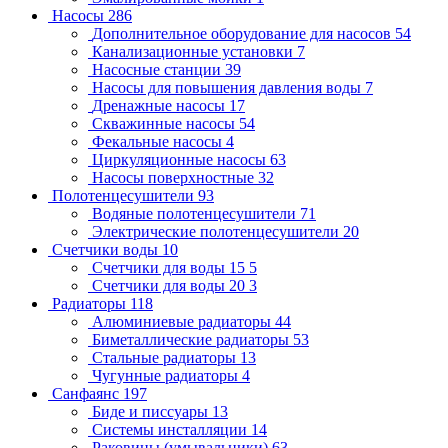
Насосы
286
Дополнительное оборудование для насосов
54
Канализационные установки
7
Насосные станции
39
Насосы для повышения давления воды
7
Дренажные насосы
17
Скважинные насосы
54
Фекальные насосы
4
Циркуляционные насосы
63
Насосы поверхностные
32
Полотенцесушители
93
Водяные полотенцесушители
71
Электрические полотенцесушители
20
Счетчики воды
10
Счетчики для воды 15
5
Счетчики для воды 20
3
Радиаторы
118
Алюминиевые радиаторы
44
Биметаллические радиаторы
53
Стальные радиаторы
13
Чугунные радиаторы
4
Санфаянс
197
Биде и писсуары
13
Системы инсталляции
14
Раковины (умывальники)
63