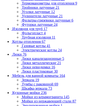
Термоманометры для отопления
9
Тройники латунные
21
Уголки латунные
12
Удлинители латунные
21
Фильтры-грязевики латунные
6
Футорки латунные
24
Изоляция для труб
17
Фольгопласт
4
Трубная изоляция
11
Котлы отопления
67
Газовые котлы
41
Электрические котлы
24
Люки
76
Люки канализационные
5
Люки металлические
21
Люки невидимки
16
Люки пластиковые
30
Мебель для ванной комнаты
164
Зеркала
19
Тумбы с раковиной
69
Шкафы-зеркала
73
Кухонные мойки
236
Мойки из керамогранита
145
Мойки из нержавеющей стали
87
Эмалированные мойки
1