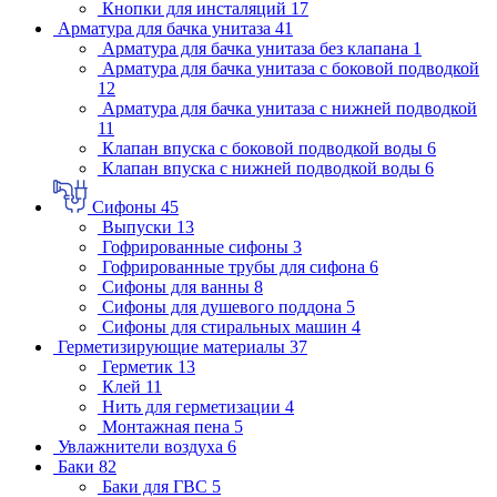
Кнопки для инсталяций
17
Арматура для бачка унитаза
41
Арматура для бачка унитаза без клапана
1
Арматура для бачка унитаза с боковой подводкой
12
Арматура для бачка унитаза с нижней подводкой
11
Клапан впуска с боковой подводкой воды
6
Клапан впуска с нижней подводкой воды
6
Сифоны
45
Выпуски
13
Гофрированные сифоны
3
Гофрированные трубы для сифона
6
Сифоны для ванны
8
Сифоны для душевого поддона
5
Сифоны для стиральных машин
4
Герметизирующие материалы
37
Герметик
13
Клей
11
Нить для герметизации
4
Монтажная пена
5
Увлажнители воздуха
6
Баки
82
Баки для ГВС
5