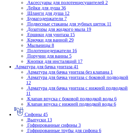
Аксессуары для полотенцесушителей
2
Лейки для душа
36
Шланги для душа
12
Бумагодержатели
7
Подвесные стаканы для зубных щеток
11
Дозаторы для жидкого мыла
19
Ершики для унитаза
15
Крючки для ванной
29
Мыльницы
8
Полотенцедержатели
16
Поручни для ванны
5
Кнопки для инсталяций
17
Арматура для бачка унитаза
41
Арматура для бачка унитаза без клапана
1
Арматура для бачка унитаза с боковой подводкой
12
Арматура для бачка унитаза с нижней подводкой
11
Клапан впуска с боковой подводкой воды
6
Клапан впуска с нижней подводкой воды
6
Сифоны
45
Выпуски
13
Гофрированные сифоны
3
Гофрированные трубы для сифона
6