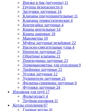
Врезки в бак (штуцеры)
11
Группы безопасности
6
Заглушки латунные
14
Клапаны предохранительные
11
Клапаны термостатические
4
Контргайки латунные
4
Краны вентильные
14
Краны шаровые
18
Манометры
10
Муфты латунные резьбовые
22
Насосно-смесительные узлы
4
Ниппели латунные
25
Обратные клапаны
21
Переходники латунные
23
Термоманометры для отопления
9
Тройники латунные
21
Уголки латунные
12
Удлинители латунные
21
Фильтры-грязевики латунные
6
Футорки латунные
24
Изоляция для труб
17
Фольгопласт
4
Трубная изоляция
11
Котлы отопления
67
Газовые котлы
41