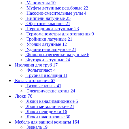
Манометры
10
Муфты латунные резьбовые
22
Насосно-смесительные узлы
4
Ниппели латунные
25
Обратные клапаны
21
Переходники латунные
23
Термоманометры для отопления
9
Тройники латунные
21
Уголки латунные
12
Удлинители латунные
21
Фильтры-грязевики латунные
6
Футорки латунные
24
Изоляция для труб
17
Фольгопласт
4
Трубная изоляция
11
Котлы отопления
67
Газовые котлы
41
Электрические котлы
24
Люки
76
Люки канализационные
5
Люки металлические
21
Люки невидимки
16
Люки пластиковые
30
Мебель для ванной комнаты
164
Зеркала
19