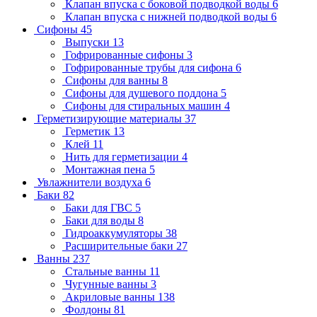
Клапан впуска с боковой подводкой воды
6
Клапан впуска с нижней подводкой воды
6
Сифоны
45
Выпуски
13
Гофрированные сифоны
3
Гофрированные трубы для сифона
6
Сифоны для ванны
8
Сифоны для душевого поддона
5
Сифоны для стиральных машин
4
Герметизирующие материалы
37
Герметик
13
Клей
11
Нить для герметизации
4
Монтажная пена
5
Увлажнители воздуха
6
Баки
82
Баки для ГВС
5
Баки для воды
8
Гидроаккумуляторы
38
Расширительные баки
27
Ванны
237
Стальные ванны
11
Чугунные ванны
3
Акриловые ванны
138
Фолдоны
81