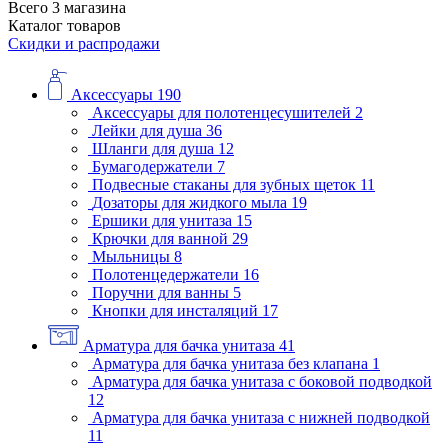
Всего 3 магазина
Каталог товаров
Скидки и распродажи
Аксессуары
190
Аксессуары для полотенцесушителей
2
Лейки для душа
36
Шланги для душа
12
Бумагодержатели
7
Подвесные стаканы для зубных щеток
11
Дозаторы для жидкого мыла
19
Ершики для унитаза
15
Крючки для ванной
29
Мыльницы
8
Полотенцедержатели
16
Поручни для ванны
5
Кнопки для инсталяций
17
Арматура для бачка унитаза
41
Арматура для бачка унитаза без клапана
1
Арматура для бачка унитаза с боковой подводкой
12
Арматура для бачка унитаза с нижней подводкой
11