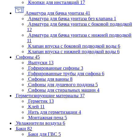
Кнопки для инсталяций
17
Арматура для бачка унитаза
41
Арматура для бачка унитаза без клапана
1
Арматура для бачка унитаза с боковой подводкой
12
Арматура для бачка унитаза с нижней подводкой
11
Клапан впуска с боковой подводкой воды
6
Клапан впуска с нижней подводкой воды
6
Сифоны
45
Выпуски
13
Гофрированные сифоны
3
Гофрированные трубы для сифона
6
Сифоны для ванны
8
Сифоны для душевого поддона
5
Сифоны для стиральных машин
4
Герметизирующие материалы
37
Герметик
13
Клей
11
Нить для герметизации
4
Монтажная пена
5
Увлажнители воздуха
6
Баки
82
Баки для ГВС
5