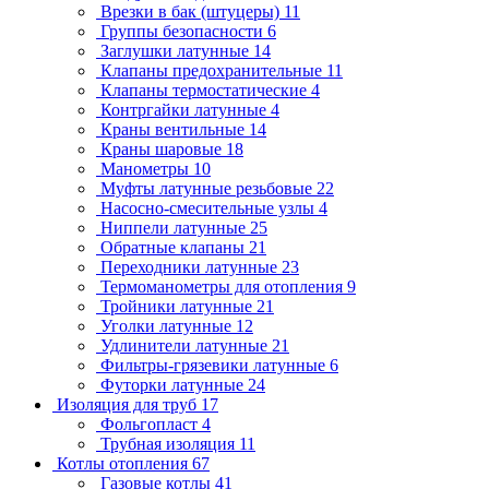
Врезки в бак (штуцеры)
11
Группы безопасности
6
Заглушки латунные
14
Клапаны предохранительные
11
Клапаны термостатические
4
Контргайки латунные
4
Краны вентильные
14
Краны шаровые
18
Манометры
10
Муфты латунные резьбовые
22
Насосно-смесительные узлы
4
Ниппели латунные
25
Обратные клапаны
21
Переходники латунные
23
Термоманометры для отопления
9
Тройники латунные
21
Уголки латунные
12
Удлинители латунные
21
Фильтры-грязевики латунные
6
Футорки латунные
24
Изоляция для труб
17
Фольгопласт
4
Трубная изоляция
11
Котлы отопления
67
Газовые котлы
41