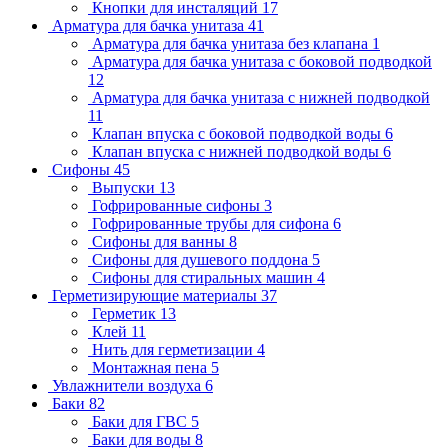
Кнопки для инсталяций
17
Арматура для бачка унитаза
41
Арматура для бачка унитаза без клапана
1
Арматура для бачка унитаза с боковой подводкой
12
Арматура для бачка унитаза с нижней подводкой
11
Клапан впуска с боковой подводкой воды
6
Клапан впуска с нижней подводкой воды
6
Сифоны
45
Выпуски
13
Гофрированные сифоны
3
Гофрированные трубы для сифона
6
Сифоны для ванны
8
Сифоны для душевого поддона
5
Сифоны для стиральных машин
4
Герметизирующие материалы
37
Герметик
13
Клей
11
Нить для герметизации
4
Монтажная пена
5
Увлажнители воздуха
6
Баки
82
Баки для ГВС
5
Баки для воды
8