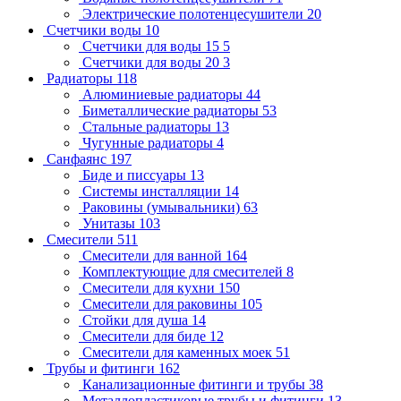
Электрические полотенцесушители
20
Счетчики воды
10
Счетчики для воды 15
5
Счетчики для воды 20
3
Радиаторы
118
Алюминиевые радиаторы
44
Биметаллические радиаторы
53
Стальные радиаторы
13
Чугунные радиаторы
4
Санфаянс
197
Биде и писсуары
13
Системы инсталляции
14
Раковины (умывальники)
63
Унитазы
103
Смесители
511
Смесители для ванной
164
Комплектующие для смесителей
8
Смесители для кухни
150
Смесители для раковины
105
Стойки для душа
14
Смесители для биде
12
Смесители для каменных моек
51
Трубы и фитинги
162
Канализационные фитинги и трубы
38
Металлопластиковые трубы и фитинги
13