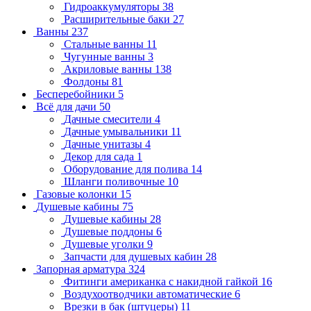
Гидроаккумуляторы
38
Расширительные баки
27
Ванны
237
Стальные ванны
11
Чугунные ванны
3
Акриловые ванны
138
Фолдоны
81
Бесперебойники
5
Всё для дачи
50
Дачные смесители
4
Дачные умывальники
11
Дачные унитазы
4
Декор для сада
1
Оборудование для полива
14
Шланги поливочные
10
Газовые колонки
15
Душевые кабины
75
Душевые кабины
28
Душевые поддоны
6
Душевые уголки
9
Запчасти для душевых кабин
28
Запорная арматура
324
Фитинги американка с накидной гайкой
16
Воздухоотводчики автоматические
6
Врезки в бак (штуцеры)
11