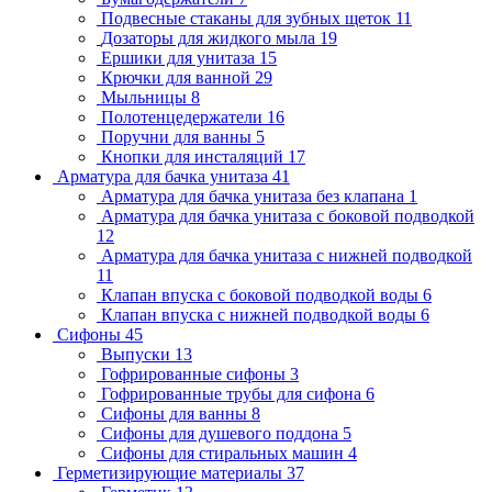
Подвесные стаканы для зубных щеток
11
Дозаторы для жидкого мыла
19
Ершики для унитаза
15
Крючки для ванной
29
Мыльницы
8
Полотенцедержатели
16
Поручни для ванны
5
Кнопки для инсталяций
17
Арматура для бачка унитаза
41
Арматура для бачка унитаза без клапана
1
Арматура для бачка унитаза с боковой подводкой
12
Арматура для бачка унитаза с нижней подводкой
11
Клапан впуска с боковой подводкой воды
6
Клапан впуска с нижней подводкой воды
6
Сифоны
45
Выпуски
13
Гофрированные сифоны
3
Гофрированные трубы для сифона
6
Сифоны для ванны
8
Сифоны для душевого поддона
5
Сифоны для стиральных машин
4
Герметизирующие материалы
37