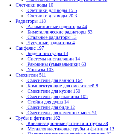
Счетчики воды
10
Счетчики для воды 15
5
Счетчики для воды 20
3
Радиаторы
118
Алюминиевые радиаторы
44
Биметаллические радиаторы
53
Стальные радиаторы
13
Чугунные радиаторы
4
Санфаянс
197
Биде и писсуары
13
Системы инсталляции
14
Раковины (умывальники)
63
Унитазы
103
Смесители
511
Смесители для ванной
164
Комплектующие для смесителей
8
Смесители для кухни
150
Смесители для раковины
105
Стойки для душа
14
Смесители для биде
12
Смесители для каменных моек
51
Трубы и фитинги
162
Канализационные фитинги и трубы
38
Металлопластиковые трубы и фитинги
13