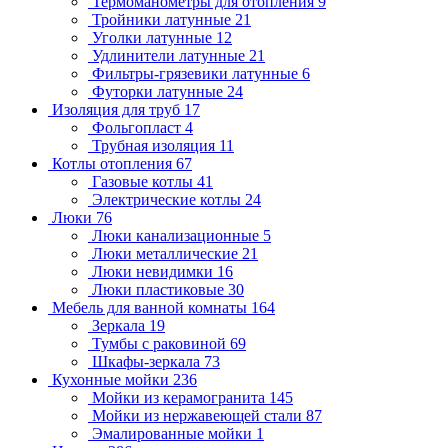
Термоманометры для отопления
9
Тройники латунные
21
Уголки латунные
12
Удлинители латунные
21
Фильтры-грязевики латунные
6
Футорки латунные
24
Изоляция для труб
17
Фольгопласт
4
Трубная изоляция
11
Котлы отопления
67
Газовые котлы
41
Электрические котлы
24
Люки
76
Люки канализационные
5
Люки металлические
21
Люки невидимки
16
Люки пластиковые
30
Мебель для ванной комнаты
164
Зеркала
19
Тумбы с раковиной
69
Шкафы-зеркала
73
Кухонные мойки
236
Мойки из керамогранита
145
Мойки из нержавеющей стали
87
Эмалированные мойки
1