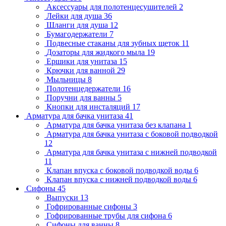
Аксессуары для полотенцесушителей
2
Лейки для душа
36
Шланги для душа
12
Бумагодержатели
7
Подвесные стаканы для зубных щеток
11
Дозаторы для жидкого мыла
19
Ершики для унитаза
15
Крючки для ванной
29
Мыльницы
8
Полотенцедержатели
16
Поручни для ванны
5
Кнопки для инсталяций
17
Арматура для бачка унитаза
41
Арматура для бачка унитаза без клапана
1
Арматура для бачка унитаза с боковой подводкой
12
Арматура для бачка унитаза с нижней подводкой
11
Клапан впуска с боковой подводкой воды
6
Клапан впуска с нижней подводкой воды
6
Сифоны
45
Выпуски
13
Гофрированные сифоны
3
Гофрированные трубы для сифона
6
Сифоны для ванны
8