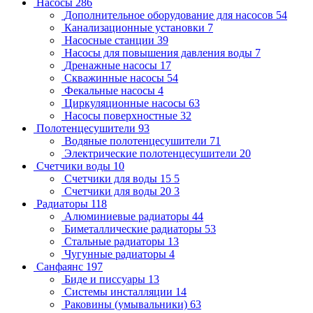
Насосы
286
Дополнительное оборудование для насосов
54
Канализационные установки
7
Насосные станции
39
Насосы для повышения давления воды
7
Дренажные насосы
17
Скважинные насосы
54
Фекальные насосы
4
Циркуляционные насосы
63
Насосы поверхностные
32
Полотенцесушители
93
Водяные полотенцесушители
71
Электрические полотенцесушители
20
Счетчики воды
10
Счетчики для воды 15
5
Счетчики для воды 20
3
Радиаторы
118
Алюминиевые радиаторы
44
Биметаллические радиаторы
53
Стальные радиаторы
13
Чугунные радиаторы
4
Санфаянс
197
Биде и писсуары
13
Системы инсталляции
14
Раковины (умывальники)
63