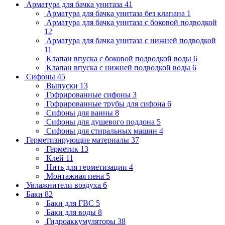
Арматура для бачка унитаза
41
Арматура для бачка унитаза без клапана
1
Арматура для бачка унитаза с боковой подводкой
12
Арматура для бачка унитаза с нижней подводкой
11
Клапан впуска с боковой подводкой воды
6
Клапан впуска с нижней подводкой воды
6
Сифоны
45
Выпуски
13
Гофрированные сифоны
3
Гофрированные трубы для сифона
6
Сифоны для ванны
8
Сифоны для душевого поддона
5
Сифоны для стиральных машин
4
Герметизирующие материалы
37
Герметик
13
Клей
11
Нить для герметизации
4
Монтажная пена
5
Увлажнители воздуха
6
Баки
82
Баки для ГВС
5
Баки для воды
8
Гидроаккумуляторы
38