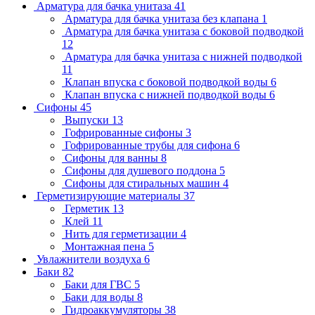
Арматура для бачка унитаза
41
Арматура для бачка унитаза без клапана
1
Арматура для бачка унитаза с боковой подводкой
12
Арматура для бачка унитаза с нижней подводкой
11
Клапан впуска с боковой подводкой воды
6
Клапан впуска с нижней подводкой воды
6
Сифоны
45
Выпуски
13
Гофрированные сифоны
3
Гофрированные трубы для сифона
6
Сифоны для ванны
8
Сифоны для душевого поддона
5
Сифоны для стиральных машин
4
Герметизирующие материалы
37
Герметик
13
Клей
11
Нить для герметизации
4
Монтажная пена
5
Увлажнители воздуха
6
Баки
82
Баки для ГВС
5
Баки для воды
8
Гидроаккумуляторы
38