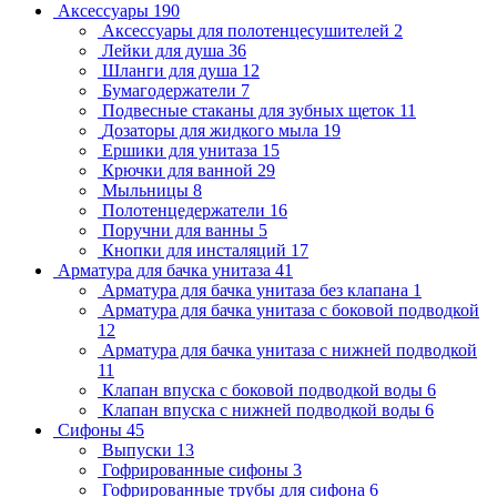
Аксессуары
190
Аксессуары для полотенцесушителей
2
Лейки для душа
36
Шланги для душа
12
Бумагодержатели
7
Подвесные стаканы для зубных щеток
11
Дозаторы для жидкого мыла
19
Ершики для унитаза
15
Крючки для ванной
29
Мыльницы
8
Полотенцедержатели
16
Поручни для ванны
5
Кнопки для инсталяций
17
Арматура для бачка унитаза
41
Арматура для бачка унитаза без клапана
1
Арматура для бачка унитаза с боковой подводкой
12
Арматура для бачка унитаза с нижней подводкой
11
Клапан впуска с боковой подводкой воды
6
Клапан впуска с нижней подводкой воды
6
Сифоны
45
Выпуски
13
Гофрированные сифоны
3
Гофрированные трубы для сифона
6