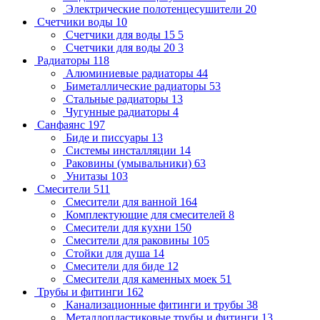
Электрические полотенцесушители
20
Счетчики воды
10
Счетчики для воды 15
5
Счетчики для воды 20
3
Радиаторы
118
Алюминиевые радиаторы
44
Биметаллические радиаторы
53
Стальные радиаторы
13
Чугунные радиаторы
4
Санфаянс
197
Биде и писсуары
13
Системы инсталляции
14
Раковины (умывальники)
63
Унитазы
103
Смесители
511
Смесители для ванной
164
Комплектующие для смесителей
8
Смесители для кухни
150
Смесители для раковины
105
Стойки для душа
14
Смесители для биде
12
Смесители для каменных моек
51
Трубы и фитинги
162
Канализационные фитинги и трубы
38
Металлопластиковые трубы и фитинги
13