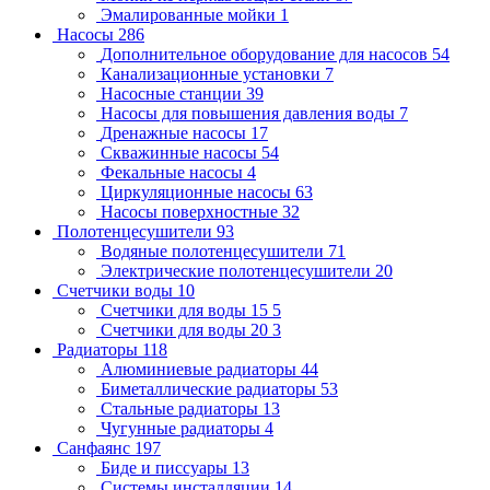
Эмалированные мойки
1
Насосы
286
Дополнительное оборудование для насосов
54
Канализационные установки
7
Насосные станции
39
Насосы для повышения давления воды
7
Дренажные насосы
17
Скважинные насосы
54
Фекальные насосы
4
Циркуляционные насосы
63
Насосы поверхностные
32
Полотенцесушители
93
Водяные полотенцесушители
71
Электрические полотенцесушители
20
Счетчики воды
10
Счетчики для воды 15
5
Счетчики для воды 20
3
Радиаторы
118
Алюминиевые радиаторы
44
Биметаллические радиаторы
53
Стальные радиаторы
13
Чугунные радиаторы
4
Санфаянс
197
Биде и писсуары
13
Системы инсталляции
14