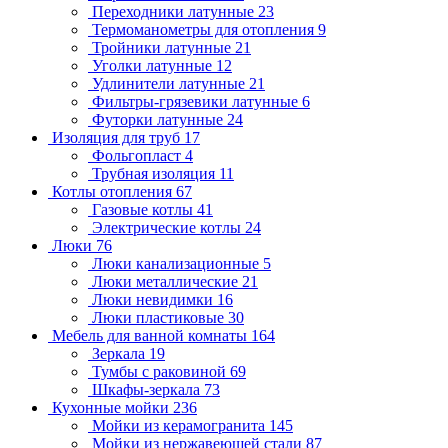
Переходники латунные
23
Термоманометры для отопления
9
Тройники латунные
21
Уголки латунные
12
Удлинители латунные
21
Фильтры-грязевики латунные
6
Футорки латунные
24
Изоляция для труб
17
Фольгопласт
4
Трубная изоляция
11
Котлы отопления
67
Газовые котлы
41
Электрические котлы
24
Люки
76
Люки канализационные
5
Люки металлические
21
Люки невидимки
16
Люки пластиковые
30
Мебель для ванной комнаты
164
Зеркала
19
Тумбы с раковиной
69
Шкафы-зеркала
73
Кухонные мойки
236
Мойки из керамогранита
145
Мойки из нержавеющей стали
87