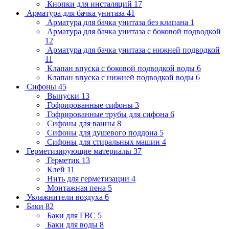
Кнопки для инсталяций
17
Арматура для бачка унитаза
41
Арматура для бачка унитаза без клапана
1
Арматура для бачка унитаза с боковой подводкой
12
Арматура для бачка унитаза с нижней подводкой
11
Клапан впуска с боковой подводкой воды
6
Клапан впуска с нижней подводкой воды
6
Сифоны
45
Выпуски
13
Гофрированные сифоны
3
Гофрированные трубы для сифона
6
Сифоны для ванны
8
Сифоны для душевого поддона
5
Сифоны для стиральных машин
4
Герметизирующие материалы
37
Герметик
13
Клей
11
Нить для герметизации
4
Монтажная пена
5
Увлажнители воздуха
6
Баки
82
Баки для ГВС
5
Баки для воды
8