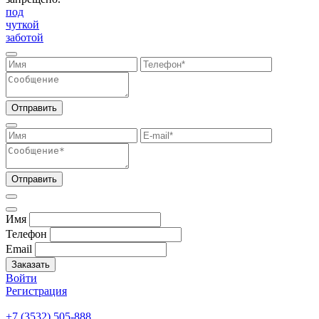
под
чуткой
заботой
Отправить
Отправить
Имя
Телефон
Email
Заказать
Войти
Регистрация
+7 (3532) 505-888