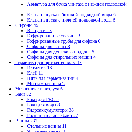
Арматура для бачка унитаза с нижней подводкой
11
Клапан впуска с боковой подводкой воды
6
Клапан впуска с нижней подводкой воды
6
Сифоны
45
Выпуски
13
Гофрированные сифоны
3
Гофрированные трубы для сифона
6
Сифоны для ванны
8
Сифоны для душевого поддона
5
Сифоны для стиральных машин
4
Герметизирующие материалы
37
Герметик
13
Клей
11
Нить для герметизации
4
Монтажная пена
5
Увлажнители воздуха
6
Баки
82
Баки для ГВС
5
Баки для воды
8
Гидроаккумуляторы
38
Расширительные баки
27
Ванны
237
Стальные ванны
11
Чугунные ванны
3