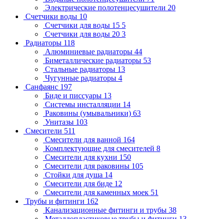
Электрические полотенцесушители
20
Счетчики воды
10
Счетчики для воды 15
5
Счетчики для воды 20
3
Радиаторы
118
Алюминиевые радиаторы
44
Биметаллические радиаторы
53
Стальные радиаторы
13
Чугунные радиаторы
4
Санфаянс
197
Биде и писсуары
13
Системы инсталляции
14
Раковины (умывальники)
63
Унитазы
103
Смесители
511
Смесители для ванной
164
Комплектующие для смесителей
8
Смесители для кухни
150
Смесители для раковины
105
Стойки для душа
14
Смесители для биде
12
Смесители для каменных моек
51
Трубы и фитинги
162
Канализационные фитинги и трубы
38
Металлопластиковые трубы и фитинги
13