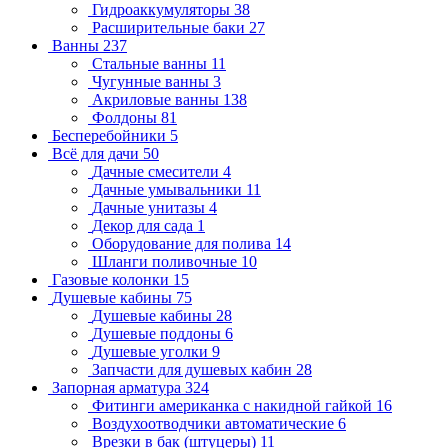
Гидроаккумуляторы
38
Расширительные баки
27
Ванны
237
Стальные ванны
11
Чугунные ванны
3
Акриловые ванны
138
Фолдоны
81
Бесперебойники
5
Всё для дачи
50
Дачные смесители
4
Дачные умывальники
11
Дачные унитазы
4
Декор для сада
1
Оборудование для полива
14
Шланги поливочные
10
Газовые колонки
15
Душевые кабины
75
Душевые кабины
28
Душевые поддоны
6
Душевые уголки
9
Запчасти для душевых кабин
28
Запорная арматура
324
Фитинги американка с накидной гайкой
16
Воздухоотводчики автоматические
6
Врезки в бак (штуцеры)
11