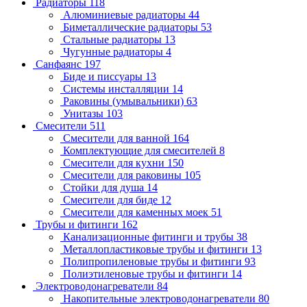
Радиаторы
118
Алюминиевые радиаторы
44
Биметаллические радиаторы
53
Стальные радиаторы
13
Чугунные радиаторы
4
Санфаянс
197
Биде и писсуары
13
Системы инсталляции
14
Раковины (умывальники)
63
Унитазы
103
Смесители
511
Смесители для ванной
164
Комплектующие для смесителей
8
Смесители для кухни
150
Смесители для раковины
105
Стойки для душа
14
Смесители для биде
12
Смесители для каменных моек
51
Трубы и фитинги
162
Канализационные фитинги и трубы
38
Металлопластиковые трубы и фитинги
13
Полипропиленовые трубы и фитинги
93
Полиэтиленовые трубы и фитинги
14
Электроводонагреватели
84
Накопительные электроводонагреватели
80