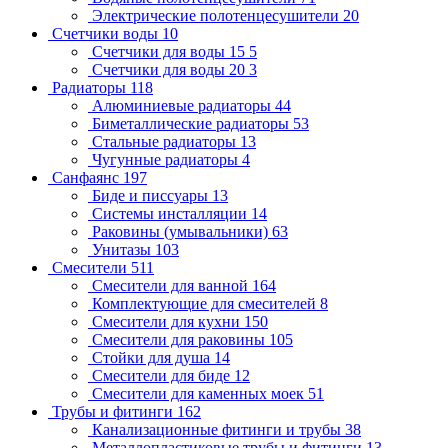
Электрические полотенцесушители
20
Счетчики воды
10
Счетчики для воды 15
5
Счетчики для воды 20
3
Радиаторы
118
Алюминиевые радиаторы
44
Биметаллические радиаторы
53
Стальные радиаторы
13
Чугунные радиаторы
4
Санфаянс
197
Биде и писсуары
13
Системы инсталляции
14
Раковины (умывальники)
63
Унитазы
103
Смесители
511
Смесители для ванной
164
Комплектующие для смесителей
8
Смесители для кухни
150
Смесители для раковины
105
Стойки для душа
14
Смесители для биде
12
Смесители для каменных моек
51
Трубы и фитинги
162
Канализационные фитинги и трубы
38
Металлопластиковые трубы и фитинги
13