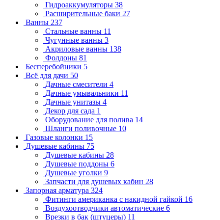
Гидроаккумуляторы
38
Расширительные баки
27
Ванны
237
Стальные ванны
11
Чугунные ванны
3
Акриловые ванны
138
Фолдоны
81
Бесперебойники
5
Всё для дачи
50
Дачные смесители
4
Дачные умывальники
11
Дачные унитазы
4
Декор для сада
1
Оборудование для полива
14
Шланги поливочные
10
Газовые колонки
15
Душевые кабины
75
Душевые кабины
28
Душевые поддоны
6
Душевые уголки
9
Запчасти для душевых кабин
28
Запорная арматура
324
Фитинги американка с накидной гайкой
16
Воздухоотводчики автоматические
6
Врезки в бак (штуцеры)
11