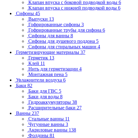
Клапан впуска с боковой подводкой воды
6
Клапан впуска с нижней подводкой воды
6
Сифоны
45
Выпуски
13
Гофрированные сифоны
3
Гофрированные трубы для сифона
6
Сифоны для ванны
8
Сифоны для душевого поддона
5
Сифоны для стиральных машин
4
Герметизирующие материалы
37
Герметик
13
Клей
11
Нить для герметизации
4
Монтажная пена
5
Увлажнители воздуха
6
Баки
82
Баки для ГВС
5
Баки для воды
8
Гидроаккумуляторы
38
Расширительные баки
27
Ванны
237
Стальные ванны
11
Чугунные ванны
3
Акриловые ванны
138
Фолдоны
81