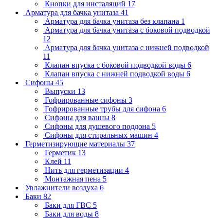
Кнопки для инсталяций
17
Арматура для бачка унитаза
41
Арматура для бачка унитаза без клапана
1
Арматура для бачка унитаза с боковой подводкой
12
Арматура для бачка унитаза с нижней подводкой
11
Клапан впуска с боковой подводкой воды
6
Клапан впуска с нижней подводкой воды
6
Сифоны
45
Выпуски
13
Гофрированные сифоны
3
Гофрированные трубы для сифона
6
Сифоны для ванны
8
Сифоны для душевого поддона
5
Сифоны для стиральных машин
4
Герметизирующие материалы
37
Герметик
13
Клей
11
Нить для герметизации
4
Монтажная пена
5
Увлажнители воздуха
6
Баки
82
Баки для ГВС
5
Баки для воды
8