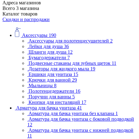
Адреса магазинов
Всего 3 магазина
Каталог товаров
Скидки и распродажи
Аксессуары
190
Аксессуары для полотенцесушителей
2
Лейки для душа
36
Шланги для душа
12
Бумагодержатели
7
Подвесные стаканы для зубных щеток
11
Дозаторы для жидкого мыла
19
Ершики для унитаза
15
Крючки для ванной
29
Мыльницы
8
Полотенцедержатели
16
Поручни для ванны
5
Кнопки для инсталяций
17
Арматура для бачка унитаза
41
Арматура для бачка унитаза без клапана
1
Арматура для бачка унитаза с боковой подводкой
12
Арматура для бачка унитаза с нижней подводкой
11