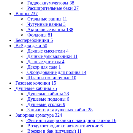
Гидроаккумуляторы
38
Расширительные баки
27
Ванны
237
Стальные ванны
11
Чугунные ванны
3
Акриловые ванны
138
Фолдоны
81
Бесперебойники
5
Всё для дачи
50
Дачные смесители
4
Дачные умывальники
11
Дачные унитазы
4
Декор для сада
1
Оборудование для полива
14
Шланги поливочные
10
Газовые колонки
15
Душевые кабины
75
Душевые кабины
28
Душевые поддоны
6
Душевые уголки
9
Запчасти для душевых кабин
28
Запорная арматура
324
Фитинги американка с накидной гайкой
16
Воздухоотводчики автоматические
6
Врезки в бак (штуцеры)
11