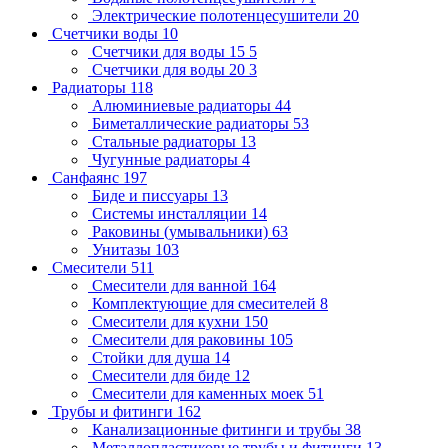
Электрические полотенцесушители
20
Счетчики воды
10
Счетчики для воды 15
5
Счетчики для воды 20
3
Радиаторы
118
Алюминиевые радиаторы
44
Биметаллические радиаторы
53
Стальные радиаторы
13
Чугунные радиаторы
4
Санфаянс
197
Биде и писсуары
13
Системы инсталляции
14
Раковины (умывальники)
63
Унитазы
103
Смесители
511
Смесители для ванной
164
Комплектующие для смесителей
8
Смесители для кухни
150
Смесители для раковины
105
Стойки для душа
14
Смесители для биде
12
Смесители для каменных моек
51
Трубы и фитинги
162
Канализационные фитинги и трубы
38
Металлопластиковые трубы и фитинги
13