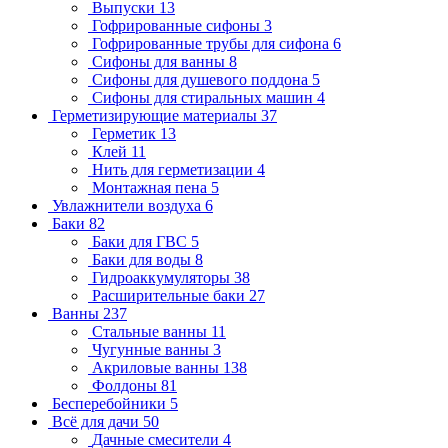
Выпуски
13
Гофрированные сифоны
3
Гофрированные трубы для сифона
6
Сифоны для ванны
8
Сифоны для душевого поддона
5
Сифоны для стиральных машин
4
Герметизирующие материалы
37
Герметик
13
Клей
11
Нить для герметизации
4
Монтажная пена
5
Увлажнители воздуха
6
Баки
82
Баки для ГВС
5
Баки для воды
8
Гидроаккумуляторы
38
Расширительные баки
27
Ванны
237
Стальные ванны
11
Чугунные ванны
3
Акриловые ванны
138
Фолдоны
81
Бесперебойники
5
Всё для дачи
50
Дачные смесители
4