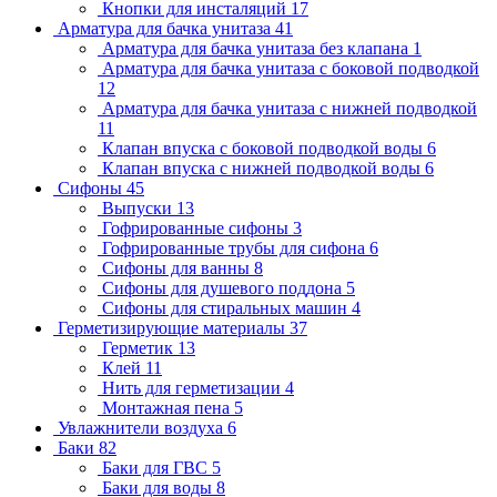
Кнопки для инсталяций
17
Арматура для бачка унитаза
41
Арматура для бачка унитаза без клапана
1
Арматура для бачка унитаза с боковой подводкой
12
Арматура для бачка унитаза с нижней подводкой
11
Клапан впуска с боковой подводкой воды
6
Клапан впуска с нижней подводкой воды
6
Сифоны
45
Выпуски
13
Гофрированные сифоны
3
Гофрированные трубы для сифона
6
Сифоны для ванны
8
Сифоны для душевого поддона
5
Сифоны для стиральных машин
4
Герметизирующие материалы
37
Герметик
13
Клей
11
Нить для герметизации
4
Монтажная пена
5
Увлажнители воздуха
6
Баки
82
Баки для ГВС
5
Баки для воды
8