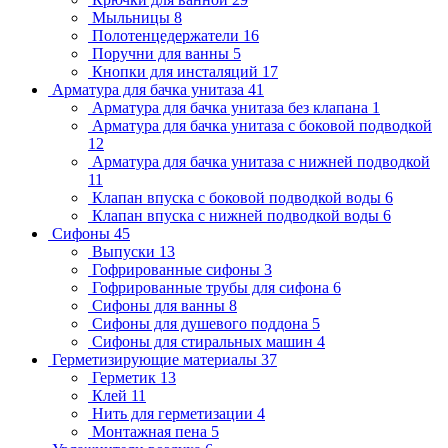
Мыльницы
8
Полотенцедержатели
16
Поручни для ванны
5
Кнопки для инсталяций
17
Арматура для бачка унитаза
41
Арматура для бачка унитаза без клапана
1
Арматура для бачка унитаза с боковой подводкой
12
Арматура для бачка унитаза с нижней подводкой
11
Клапан впуска с боковой подводкой воды
6
Клапан впуска с нижней подводкой воды
6
Сифоны
45
Выпуски
13
Гофрированные сифоны
3
Гофрированные трубы для сифона
6
Сифоны для ванны
8
Сифоны для душевого поддона
5
Сифоны для стиральных машин
4
Герметизирующие материалы
37
Герметик
13
Клей
11
Нить для герметизации
4
Монтажная пена
5