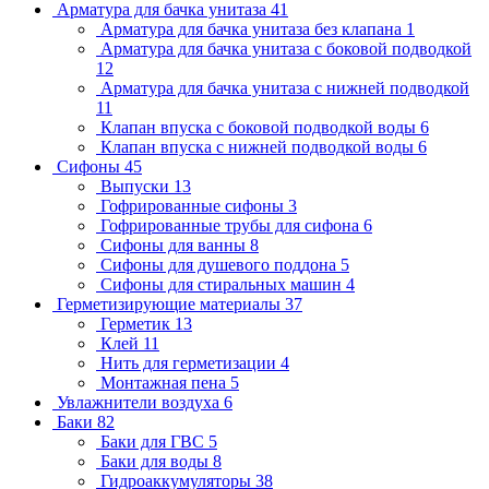
Арматура для бачка унитаза
41
Арматура для бачка унитаза без клапана
1
Арматура для бачка унитаза с боковой подводкой
12
Арматура для бачка унитаза с нижней подводкой
11
Клапан впуска с боковой подводкой воды
6
Клапан впуска с нижней подводкой воды
6
Сифоны
45
Выпуски
13
Гофрированные сифоны
3
Гофрированные трубы для сифона
6
Сифоны для ванны
8
Сифоны для душевого поддона
5
Сифоны для стиральных машин
4
Герметизирующие материалы
37
Герметик
13
Клей
11
Нить для герметизации
4
Монтажная пена
5
Увлажнители воздуха
6
Баки
82
Баки для ГВС
5
Баки для воды
8
Гидроаккумуляторы
38