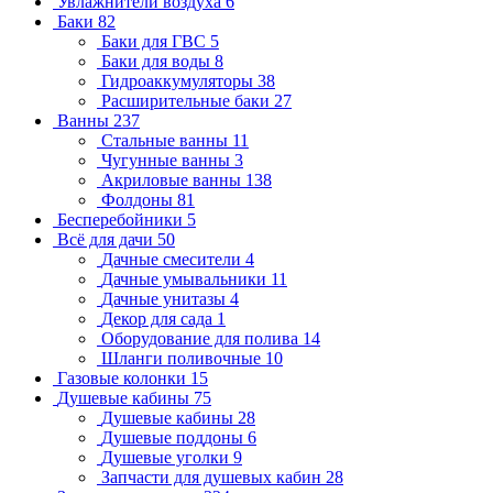
Увлажнители воздуха
6
Баки
82
Баки для ГВС
5
Баки для воды
8
Гидроаккумуляторы
38
Расширительные баки
27
Ванны
237
Стальные ванны
11
Чугунные ванны
3
Акриловые ванны
138
Фолдоны
81
Бесперебойники
5
Всё для дачи
50
Дачные смесители
4
Дачные умывальники
11
Дачные унитазы
4
Декор для сада
1
Оборудование для полива
14
Шланги поливочные
10
Газовые колонки
15
Душевые кабины
75
Душевые кабины
28
Душевые поддоны
6
Душевые уголки
9
Запчасти для душевых кабин
28