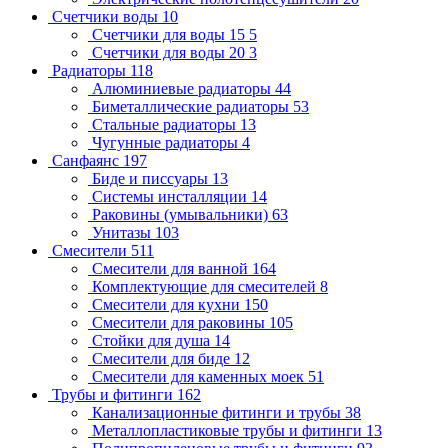
Счетчики воды
10
Счетчики для воды 15
5
Счетчики для воды 20
3
Радиаторы
118
Алюминиевые радиаторы
44
Биметаллические радиаторы
53
Стальные радиаторы
13
Чугунные радиаторы
4
Санфаянс
197
Биде и писсуары
13
Системы инсталляции
14
Раковины (умывальники)
63
Унитазы
103
Смесители
511
Смесители для ванной
164
Комплектующие для смесителей
8
Смесители для кухни
150
Смесители для раковины
105
Стойки для душа
14
Смесители для биде
12
Смесители для каменных моек
51
Трубы и фитинги
162
Канализационные фитинги и трубы
38
Металлопластиковые трубы и фитинги
13