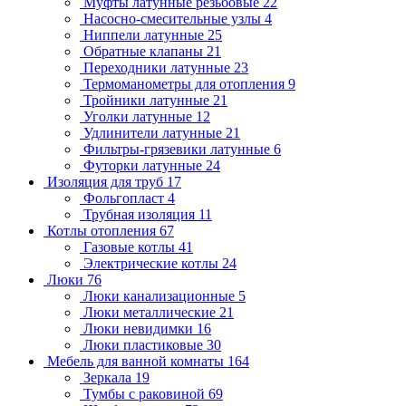
Муфты латунные резьбовые
22
Насосно-смесительные узлы
4
Ниппели латунные
25
Обратные клапаны
21
Переходники латунные
23
Термоманометры для отопления
9
Тройники латунные
21
Уголки латунные
12
Удлинители латунные
21
Фильтры-грязевики латунные
6
Футорки латунные
24
Изоляция для труб
17
Фольгопласт
4
Трубная изоляция
11
Котлы отопления
67
Газовые котлы
41
Электрические котлы
24
Люки
76
Люки канализационные
5
Люки металлические
21
Люки невидимки
16
Люки пластиковые
30
Мебель для ванной комнаты
164
Зеркала
19
Тумбы с раковиной
69