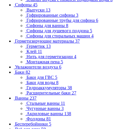
Сифоны
45
Выпуски
13
Гофрированные сифоны
3
Гофрированные трубы для сифона
6
Сифоны для ванны
8
Сифоны для душевого поддона
5
Сифоны для стиральных машин
4
Герметизирующие материалы
37
Герметик
13
Клей
11
Нить для герметизации
4
Монтажная пена
5
Увлажнители воздуха
6
Баки
82
Баки для ГВС
5
Баки для воды
8
Гидроаккумуляторы
38
Расширительные баки
27
Ванны
237
Стальные ванны
11
Чугунные ванны
3
Акриловые ванны
138
Фолдоны
81
Бесперебойники
5