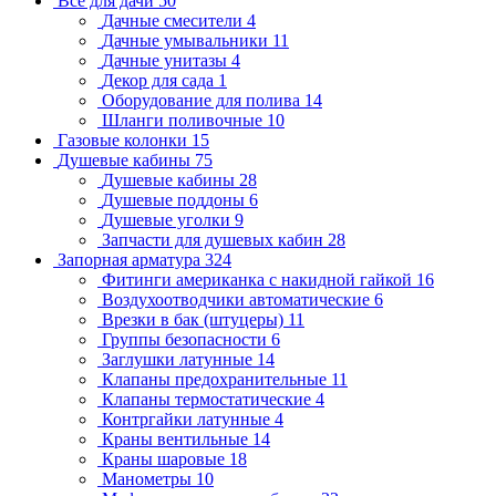
Всё для дачи
50
Дачные смесители
4
Дачные умывальники
11
Дачные унитазы
4
Декор для сада
1
Оборудование для полива
14
Шланги поливочные
10
Газовые колонки
15
Душевые кабины
75
Душевые кабины
28
Душевые поддоны
6
Душевые уголки
9
Запчасти для душевых кабин
28
Запорная арматура
324
Фитинги американка с накидной гайкой
16
Воздухоотводчики автоматические
6
Врезки в бак (штуцеры)
11
Группы безопасности
6
Заглушки латунные
14
Клапаны предохранительные
11
Клапаны термостатические
4
Контргайки латунные
4
Краны вентильные
14
Краны шаровые
18
Манометры
10