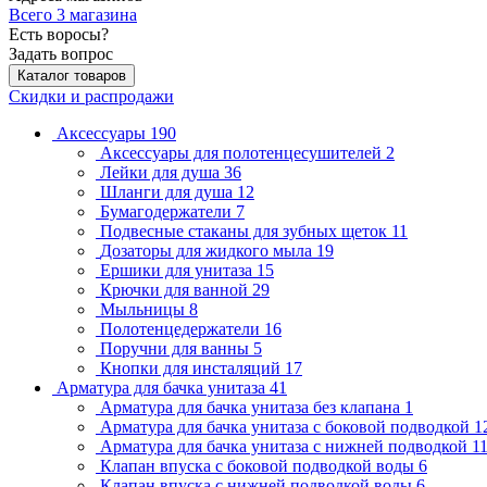
Всего 3 магазина
Есть воросы?
Задать вопрос
Каталог товаров
Скидки и распродажи
Аксессуары
190
Аксессуары для полотенцесушителей
2
Лейки для душа
36
Шланги для душа
12
Бумагодержатели
7
Подвесные стаканы для зубных щеток
11
Дозаторы для жидкого мыла
19
Ершики для унитаза
15
Крючки для ванной
29
Мыльницы
8
Полотенцедержатели
16
Поручни для ванны
5
Кнопки для инсталяций
17
Арматура для бачка унитаза
41
Арматура для бачка унитаза без клапана
1
Арматура для бачка унитаза с боковой подводкой
1
Арматура для бачка унитаза с нижней подводкой
1
Клапан впуска с боковой подводкой воды
6
Клапан впуска с нижней подводкой воды
6