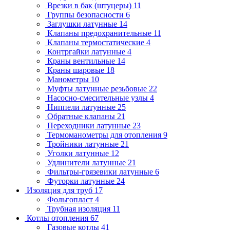
Врезки в бак (штуцеры)
11
Группы безопасности
6
Заглушки латунные
14
Клапаны предохранительные
11
Клапаны термостатические
4
Контргайки латунные
4
Краны вентильные
14
Краны шаровые
18
Манометры
10
Муфты латунные резьбовые
22
Насосно-смесительные узлы
4
Ниппели латунные
25
Обратные клапаны
21
Переходники латунные
23
Термоманометры для отопления
9
Тройники латунные
21
Уголки латунные
12
Удлинители латунные
21
Фильтры-грязевики латунные
6
Футорки латунные
24
Изоляция для труб
17
Фольгопласт
4
Трубная изоляция
11
Котлы отопления
67
Газовые котлы
41