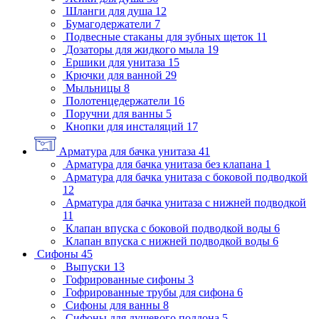
Шланги для душа
12
Бумагодержатели
7
Подвесные стаканы для зубных щеток
11
Дозаторы для жидкого мыла
19
Ершики для унитаза
15
Крючки для ванной
29
Мыльницы
8
Полотенцедержатели
16
Поручни для ванны
5
Кнопки для инсталяций
17
Арматура для бачка унитаза
41
Арматура для бачка унитаза без клапана
1
Арматура для бачка унитаза с боковой подводкой
12
Арматура для бачка унитаза с нижней подводкой
11
Клапан впуска с боковой подводкой воды
6
Клапан впуска с нижней подводкой воды
6
Сифоны
45
Выпуски
13
Гофрированные сифоны
3
Гофрированные трубы для сифона
6
Сифоны для ванны
8
Сифоны для душевого поддона
5