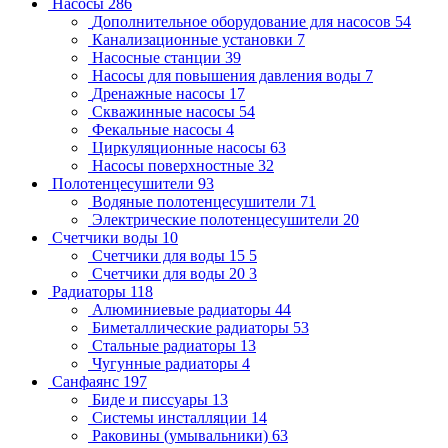
Насосы
286
Дополнительное оборудование для насосов
54
Канализационные установки
7
Насосные станции
39
Насосы для повышения давления воды
7
Дренажные насосы
17
Скважинные насосы
54
Фекальные насосы
4
Циркуляционные насосы
63
Насосы поверхностные
32
Полотенцесушители
93
Водяные полотенцесушители
71
Электрические полотенцесушители
20
Счетчики воды
10
Счетчики для воды 15
5
Счетчики для воды 20
3
Радиаторы
118
Алюминиевые радиаторы
44
Биметаллические радиаторы
53
Стальные радиаторы
13
Чугунные радиаторы
4
Санфаянс
197
Биде и писсуары
13
Системы инсталляции
14
Раковины (умывальники)
63