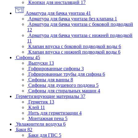
Кнопки для инсталяций
17
Арматура для бачка унитаза
41
Арматура для бачка унитаза без клапана
1
Арматура для бачка унитаза с боковой подводкой
12
Арматура для бачка унитаза с нижней подводкой
11
Клапан впуска с боковой подводкой воды
6
Клапан впуска с нижней подводкой воды
6
Сифоны
45
Выпуски
13
Гофрированные сифоны
3
Гофрированные трубы для сифона
6
Сифоны для ванны
8
Сифоны для душевого поддона
5
Сифоны для стиральных машин
4
Герметизирующие материалы
37
Герметик
13
Клей
11
Нить для герметизации
4
Монтажная пена
5
Увлажнители воздуха
6
Баки
82
Баки для ГВС
5