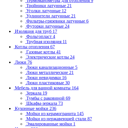
Термоманометры для отопления
9
Тройники латунные
21
Уголки латунные
12
Удлинители латунные
21
Фильтры-грязевики латунные
6
Футорки латунные
24
Изоляция для труб
17
Фольгопласт
4
Трубная изоляция
11
Котлы отопления
67
Газовые котлы
41
Электрические котлы
24
Люки
76
Люки канализационные
5
Люки металлические
21
Люки невидимки
16
Люки пластиковые
30
Мебель для ванной комнаты
164
Зеркала
19
Тумбы с раковиной
69
Шкафы-зеркала
73
Кухонные мойки
236
Мойки из керамогранита
145
Мойки из нержавеющей стали
87
Эмалированные мойки
1