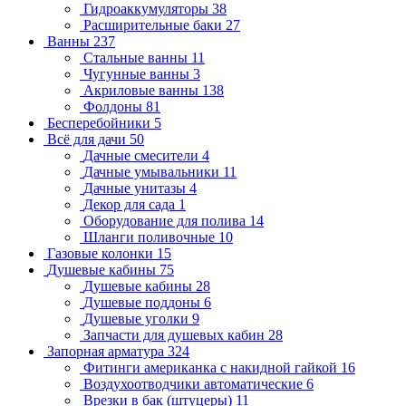
Гидроаккумуляторы
38
Расширительные баки
27
Ванны
237
Стальные ванны
11
Чугунные ванны
3
Акриловые ванны
138
Фолдоны
81
Бесперебойники
5
Всё для дачи
50
Дачные смесители
4
Дачные умывальники
11
Дачные унитазы
4
Декор для сада
1
Оборудование для полива
14
Шланги поливочные
10
Газовые колонки
15
Душевые кабины
75
Душевые кабины
28
Душевые поддоны
6
Душевые уголки
9
Запчасти для душевых кабин
28
Запорная арматура
324
Фитинги американка с накидной гайкой
16
Воздухоотводчики автоматические
6
Врезки в бак (штуцеры)
11