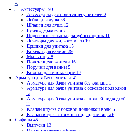
Аксессуары
190
Аксессуары для полотенцесушителей
2
Лейки для душа
36
Шланги для душа
12
Бумагодержатели
7
Подвесные стаканы для зубных щеток
11
Дозаторы для жидкого мыла
19
Ершики для унитаза
15
Крючки для ванной
29
Мыльницы
8
Полотенцедержатели
16
Поручни для ванны
5
Кнопки для инсталяций
17
Арматура для бачка унитаза
41
Арматура для бачка унитаза без клапана
1
Арматура для бачка унитаза с боковой подводкой
12
Арматура для бачка унитаза с нижней подводкой
11
Клапан впуска с боковой подводкой воды
6
Клапан впуска с нижней подводкой воды
6
Сифоны
45
Выпуски
13
Гофрированные сифоны
3