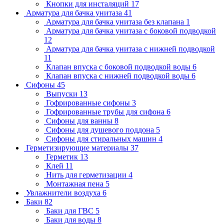
Кнопки для инсталяций
17
Арматура для бачка унитаза
41
Арматура для бачка унитаза без клапана
1
Арматура для бачка унитаза с боковой подводкой
12
Арматура для бачка унитаза с нижней подводкой
11
Клапан впуска с боковой подводкой воды
6
Клапан впуска с нижней подводкой воды
6
Сифоны
45
Выпуски
13
Гофрированные сифоны
3
Гофрированные трубы для сифона
6
Сифоны для ванны
8
Сифоны для душевого поддона
5
Сифоны для стиральных машин
4
Герметизирующие материалы
37
Герметик
13
Клей
11
Нить для герметизации
4
Монтажная пена
5
Увлажнители воздуха
6
Баки
82
Баки для ГВС
5
Баки для воды
8