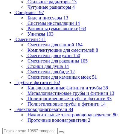
Стальные радиаторы
13
Чугунные радиаторы
4
Санфаянс
197
Биде и писсуары
13
Системы инсталляции
14
Раковины (умывальники)
63
Унитазы
103
Смесители
511
Смесители для ванной
164
Комплектующие для смесителей
8
Смесители для кухни
150
Смесители для раковины
105
Стойки для душа
14
Смесители для биде
12
Смесители для каменных моек
51
Трубы и фитинги
162
Канализационные фитинги и трубы
38
Металлопластиковые трубы и фитинги
13
Полипропиленовые трубы и фитинги
93
Полиэтиленовые трубы и фитинги
14
Электроводонагреватели
84
Накопительные электроводонагреватели
80
Проточные водонагреватели
2