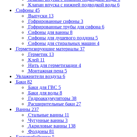
Клапан впуска с нижней подводкой воды
6
Сифоны
45
Выпуски
13
Гофрированные сифоны
3
Гофрированные трубы для сифона
6
Сифоны для ванны
8
Сифоны для душевого поддона
5
Сифоны для стиральных машин
4
Герметизирующие материалы
37
Герметик
13
Клей
11
Нить для герметизации
4
Монтажная пена
5
Увлажнители воздуха
6
Баки
82
Баки для ГВС
5
Баки для воды
8
Гидроаккумуляторы
38
Расширительные баки
27
Ванны
237
Стальные ванны
11
Чугунные ванны
3
Акриловые ванны
138
Фолдоны
81
Бесперебойники
5