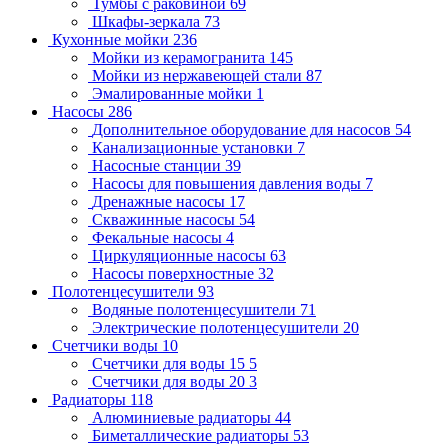
Тумбы с раковиной
69
Шкафы-зеркала
73
Кухонные мойки
236
Мойки из керамогранита
145
Мойки из нержавеющей стали
87
Эмалированные мойки
1
Насосы
286
Дополнительное оборудование для насосов
54
Канализационные установки
7
Насосные станции
39
Насосы для повышения давления воды
7
Дренажные насосы
17
Скважинные насосы
54
Фекальные насосы
4
Циркуляционные насосы
63
Насосы поверхностные
32
Полотенцесушители
93
Водяные полотенцесушители
71
Электрические полотенцесушители
20
Счетчики воды
10
Счетчики для воды 15
5
Счетчики для воды 20
3
Радиаторы
118
Алюминиевые радиаторы
44
Биметаллические радиаторы
53