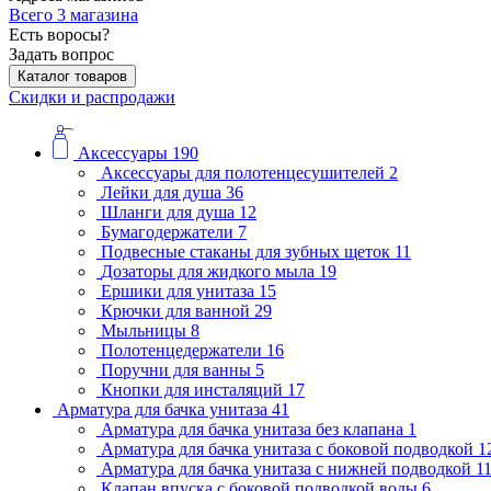
Всего 3 магазина
Есть воросы?
Задать вопрос
Каталог товаров
Скидки и распродажи
Аксессуары
190
Аксессуары для полотенцесушителей
2
Лейки для душа
36
Шланги для душа
12
Бумагодержатели
7
Подвесные стаканы для зубных щеток
11
Дозаторы для жидкого мыла
19
Ершики для унитаза
15
Крючки для ванной
29
Мыльницы
8
Полотенцедержатели
16
Поручни для ванны
5
Кнопки для инсталяций
17
Арматура для бачка унитаза
41
Арматура для бачка унитаза без клапана
1
Арматура для бачка унитаза с боковой подводкой
1
Арматура для бачка унитаза с нижней подводкой
1
Клапан впуска с боковой подводкой воды
6