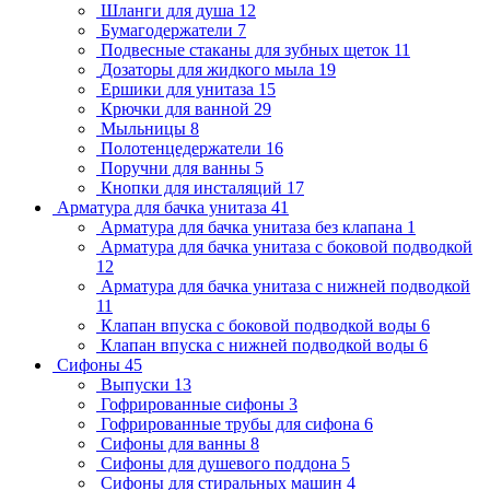
Шланги для душа
12
Бумагодержатели
7
Подвесные стаканы для зубных щеток
11
Дозаторы для жидкого мыла
19
Ершики для унитаза
15
Крючки для ванной
29
Мыльницы
8
Полотенцедержатели
16
Поручни для ванны
5
Кнопки для инсталяций
17
Арматура для бачка унитаза
41
Арматура для бачка унитаза без клапана
1
Арматура для бачка унитаза с боковой подводкой
12
Арматура для бачка унитаза с нижней подводкой
11
Клапан впуска с боковой подводкой воды
6
Клапан впуска с нижней подводкой воды
6
Сифоны
45
Выпуски
13
Гофрированные сифоны
3
Гофрированные трубы для сифона
6
Сифоны для ванны
8
Сифоны для душевого поддона
5
Сифоны для стиральных машин
4