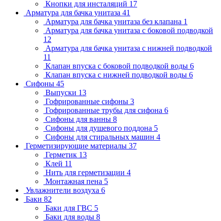
Кнопки для инсталяций
17
Арматура для бачка унитаза
41
Арматура для бачка унитаза без клапана
1
Арматура для бачка унитаза с боковой подводкой
12
Арматура для бачка унитаза с нижней подводкой
11
Клапан впуска с боковой подводкой воды
6
Клапан впуска с нижней подводкой воды
6
Сифоны
45
Выпуски
13
Гофрированные сифоны
3
Гофрированные трубы для сифона
6
Сифоны для ванны
8
Сифоны для душевого поддона
5
Сифоны для стиральных машин
4
Герметизирующие материалы
37
Герметик
13
Клей
11
Нить для герметизации
4
Монтажная пена
5
Увлажнители воздуха
6
Баки
82
Баки для ГВС
5
Баки для воды
8