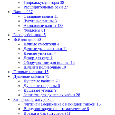
Гидроаккумуляторы
38
Расширительные баки
27
Ванны
237
Стальные ванны
11
Чугунные ванны
3
Акриловые ванны
138
Фолдоны
81
Бесперебойники
5
Всё для дачи
50
Дачные смесители
4
Дачные умывальники
11
Дачные унитазы
4
Декор для сада
1
Оборудование для полива
14
Шланги поливочные
10
Газовые колонки
15
Душевые кабины
75
Душевые кабины
28
Душевые поддоны
6
Душевые уголки
9
Запчасти для душевых кабин
28
Запорная арматура
324
Фитинги американка с накидной гайкой
16
Воздухоотводчики автоматические
6
Врезки в бак (штуцеры)
11