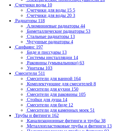
Счетчики воды
10
Счетчики для воды 15
5
Счетчики для воды 20
3
Радиаторы
118
Алюминиевые радиаторы
44
Биметаллические радиаторы
53
Стальные радиаторы
13
Чугунные радиаторы
4
Санфаянс
197
Биде и писсуары
13
Системы инсталляции
14
Раковины (умывальники)
63
Унитазы
103
Смесители
511
Смесители для ванной
164
Комплектующие для смесителей
8
Смесители для кухни
150
Смесители для раковины
105
Стойки для душа
14
Смесители для биде
12
Смесители для каменных моек
51
Трубы и фитинги
162
Канализационные фитинги и трубы
38
Металлопластиковые трубы и фитинги
13