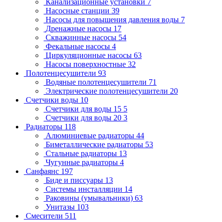
Канализационные установки
7
Насосные станции
39
Насосы для повышения давления воды
7
Дренажные насосы
17
Скважинные насосы
54
Фекальные насосы
4
Циркуляционные насосы
63
Насосы поверхностные
32
Полотенцесушители
93
Водяные полотенцесушители
71
Электрические полотенцесушители
20
Счетчики воды
10
Счетчики для воды 15
5
Счетчики для воды 20
3
Радиаторы
118
Алюминиевые радиаторы
44
Биметаллические радиаторы
53
Стальные радиаторы
13
Чугунные радиаторы
4
Санфаянс
197
Биде и писсуары
13
Системы инсталляции
14
Раковины (умывальники)
63
Унитазы
103
Смесители
511