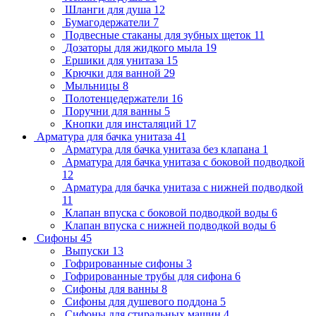
Шланги для душа
12
Бумагодержатели
7
Подвесные стаканы для зубных щеток
11
Дозаторы для жидкого мыла
19
Ершики для унитаза
15
Крючки для ванной
29
Мыльницы
8
Полотенцедержатели
16
Поручни для ванны
5
Кнопки для инсталяций
17
Арматура для бачка унитаза
41
Арматура для бачка унитаза без клапана
1
Арматура для бачка унитаза с боковой подводкой
12
Арматура для бачка унитаза с нижней подводкой
11
Клапан впуска с боковой подводкой воды
6
Клапан впуска с нижней подводкой воды
6
Сифоны
45
Выпуски
13
Гофрированные сифоны
3
Гофрированные трубы для сифона
6
Сифоны для ванны
8
Сифоны для душевого поддона
5
Сифоны для стиральных машин
4