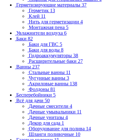
Герметизирующие материалы
37
Герметик
13
Клей
11
Нить для герметизации
4
Монтажная пена
5
Увлажнители воздуха
6
Баки
82
Баки для ГВС
5
Баки для воды
8
Гидроаккумуляторы
38
Расширительные баки
27
Ванны
237
Стальные ванны
11
Чугунные ванны
3
Акриловые ванны
138
Фолдоны
81
Бесперебойники
5
Всё для дачи
50
Дачные смесители
4
Дачные умывальники
11
Дачные унитазы
4
Декор для сада
1
Оборудование для полива
14
Шланги поливочные
10
Газовые колонки
15