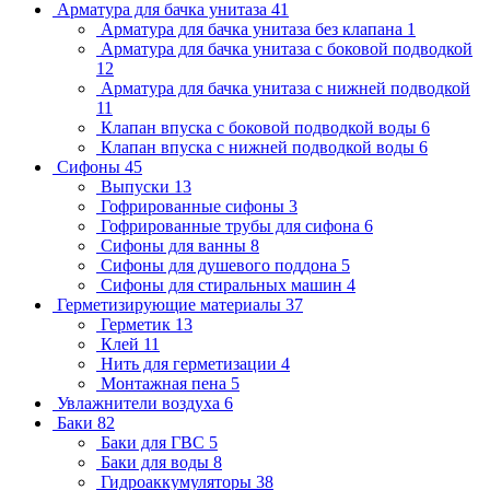
Арматура для бачка унитаза
41
Арматура для бачка унитаза без клапана
1
Арматура для бачка унитаза с боковой подводкой
12
Арматура для бачка унитаза с нижней подводкой
11
Клапан впуска с боковой подводкой воды
6
Клапан впуска с нижней подводкой воды
6
Сифоны
45
Выпуски
13
Гофрированные сифоны
3
Гофрированные трубы для сифона
6
Сифоны для ванны
8
Сифоны для душевого поддона
5
Сифоны для стиральных машин
4
Герметизирующие материалы
37
Герметик
13
Клей
11
Нить для герметизации
4
Монтажная пена
5
Увлажнители воздуха
6
Баки
82
Баки для ГВС
5
Баки для воды
8
Гидроаккумуляторы
38