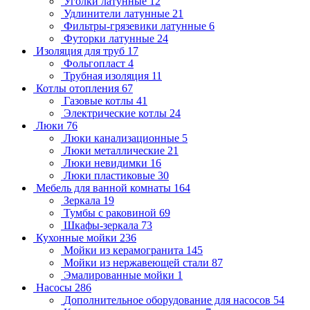
Уголки латунные
12
Удлинители латунные
21
Фильтры-грязевики латунные
6
Футорки латунные
24
Изоляция для труб
17
Фольгопласт
4
Трубная изоляция
11
Котлы отопления
67
Газовые котлы
41
Электрические котлы
24
Люки
76
Люки канализационные
5
Люки металлические
21
Люки невидимки
16
Люки пластиковые
30
Мебель для ванной комнаты
164
Зеркала
19
Тумбы с раковиной
69
Шкафы-зеркала
73
Кухонные мойки
236
Мойки из керамогранита
145
Мойки из нержавеющей стали
87
Эмалированные мойки
1
Насосы
286
Дополнительное оборудование для насосов
54