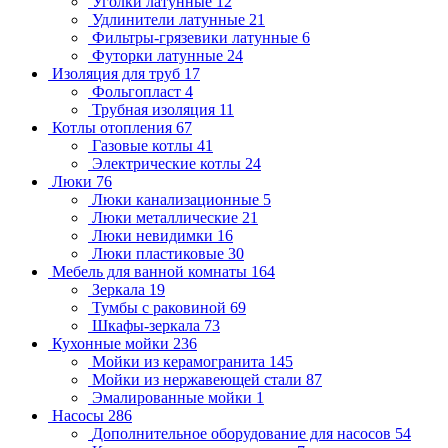
Уголки латунные
12
Удлинители латунные
21
Фильтры-грязевики латунные
6
Футорки латунные
24
Изоляция для труб
17
Фольгопласт
4
Трубная изоляция
11
Котлы отопления
67
Газовые котлы
41
Электрические котлы
24
Люки
76
Люки канализационные
5
Люки металлические
21
Люки невидимки
16
Люки пластиковые
30
Мебель для ванной комнаты
164
Зеркала
19
Тумбы с раковиной
69
Шкафы-зеркала
73
Кухонные мойки
236
Мойки из керамогранита
145
Мойки из нержавеющей стали
87
Эмалированные мойки
1
Насосы
286
Дополнительное оборудование для насосов
54