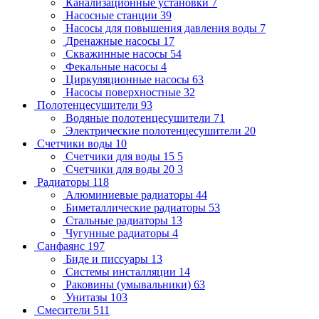
Канализационные установки
7
Насосные станции
39
Насосы для повышения давления воды
7
Дренажные насосы
17
Скважинные насосы
54
Фекальные насосы
4
Циркуляционные насосы
63
Насосы поверхностные
32
Полотенцесушители
93
Водяные полотенцесушители
71
Электрические полотенцесушители
20
Счетчики воды
10
Счетчики для воды 15
5
Счетчики для воды 20
3
Радиаторы
118
Алюминиевые радиаторы
44
Биметаллические радиаторы
53
Стальные радиаторы
13
Чугунные радиаторы
4
Санфаянс
197
Биде и писсуары
13
Системы инсталляции
14
Раковины (умывальники)
63
Унитазы
103
Смесители
511