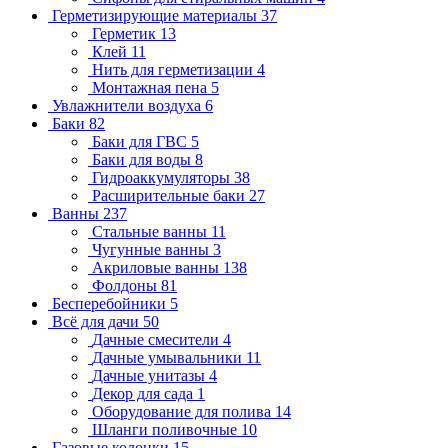
Герметизирующие материалы
37
Герметик
13
Клей
11
Нить для герметизации
4
Монтажная пена
5
Увлажнители воздуха
6
Баки
82
Баки для ГВС
5
Баки для воды
8
Гидроаккумуляторы
38
Расширительные баки
27
Ванны
237
Стальные ванны
11
Чугунные ванны
3
Акриловые ванны
138
Фолдоны
81
Бесперебойники
5
Всё для дачи
50
Дачные смесители
4
Дачные умывальники
11
Дачные унитазы
4
Декор для сада
1
Оборудование для полива
14
Шланги поливочные
10
Газовые колонки
15