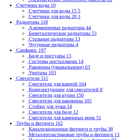
Счетчики воды
10
Счетчики для воды 15
5
Счетчики для воды 20
3
Радиаторы
118
Алюминиевые радиаторы
44
Биметаллические радиаторы
53
Стальные радиаторы
13
Чугунные радиаторы
4
Санфаянс
197
Биде и писсуары
13
Системы инсталляции
14
Раковины (умывальники)
63
Унитазы
103
Смесители
511
Смесители для ванной
164
Комплектующие для смесителей
8
Смесители для кухни
150
Смесители для раковины
105
Стойки для душа
14
Смесители для биде
12
Смесители для каменных моек
51
Трубы и фитинги
162
Канализационные фитинги и трубы
38
Металлопластиковые трубы и фитинги
13