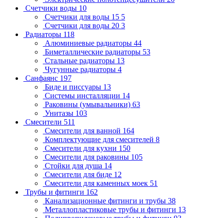
Счетчики воды
10
Счетчики для воды 15
5
Счетчики для воды 20
3
Радиаторы
118
Алюминиевые радиаторы
44
Биметаллические радиаторы
53
Стальные радиаторы
13
Чугунные радиаторы
4
Санфаянс
197
Биде и писсуары
13
Системы инсталляции
14
Раковины (умывальники)
63
Унитазы
103
Смесители
511
Смесители для ванной
164
Комплектующие для смесителей
8
Смесители для кухни
150
Смесители для раковины
105
Стойки для душа
14
Смесители для биде
12
Смесители для каменных моек
51
Трубы и фитинги
162
Канализационные фитинги и трубы
38
Металлопластиковые трубы и фитинги
13