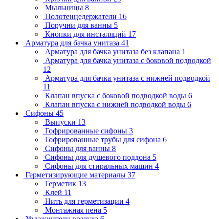
Мыльницы
8
Полотенцедержатели
16
Поручни для ванны
5
Кнопки для инсталяций
17
Арматура для бачка унитаза
41
Арматура для бачка унитаза без клапана
1
Арматура для бачка унитаза с боковой подводкой
12
Арматура для бачка унитаза с нижней подводкой
11
Клапан впуска с боковой подводкой воды
6
Клапан впуска с нижней подводкой воды
6
Сифоны
45
Выпуски
13
Гофрированные сифоны
3
Гофрированные трубы для сифона
6
Сифоны для ванны
8
Сифоны для душевого поддона
5
Сифоны для стиральных машин
4
Герметизирующие материалы
37
Герметик
13
Клей
11
Нить для герметизации
4
Монтажная пена
5
Увлажнители воздуха
6