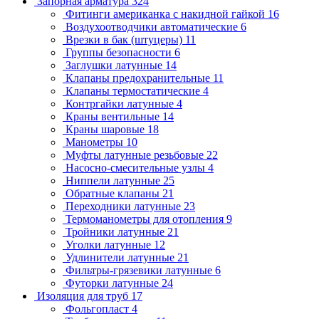
Запорная арматура
324
Фитинги американка с накидной гайкой
16
Воздухоотводчики автоматические
6
Врезки в бак (штуцеры)
11
Группы безопасности
6
Заглушки латунные
14
Клапаны предохранительные
11
Клапаны термостатические
4
Контргайки латунные
4
Краны вентильные
14
Краны шаровые
18
Манометры
10
Муфты латунные резьбовые
22
Насосно-смесительные узлы
4
Ниппели латунные
25
Обратные клапаны
21
Переходники латунные
23
Термоманометры для отопления
9
Тройники латунные
21
Уголки латунные
12
Удлинители латунные
21
Фильтры-грязевики латунные
6
Футорки латунные
24
Изоляция для труб
17
Фольгопласт
4