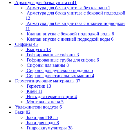
Арматура для бачка унитаза
41
Арматура для бачка унитаза без клапана
1
Арматура для бачка унитаза с боковой подводкой
12
Арматура для бачка унитаза с нижней подводкой
11
Клапан впуска с боковой подводкой воды
6
Клапан впуска с нижней подводкой воды
6
Сифоны
45
Выпуски
13
Гофрированные сифоны
3
Гофрированные трубы для сифона
6
Сифоны для ванны
8
Сифоны для душевого поддона
5
Сифоны для стиральных машин
4
Герметизирующие материалы
37
Герметик
13
Клей
11
Нить для герметизации
4
Монтажная пена
5
Увлажнители воздуха
6
Баки
82
Баки для ГВС
5
Баки для воды
8
Гидроаккумуляторы
38