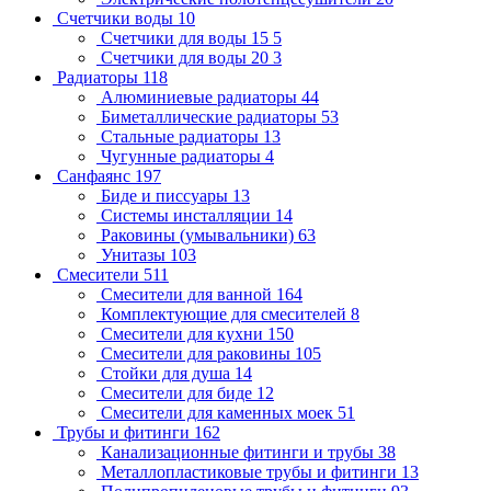
Счетчики воды
10
Счетчики для воды 15
5
Счетчики для воды 20
3
Радиаторы
118
Алюминиевые радиаторы
44
Биметаллические радиаторы
53
Стальные радиаторы
13
Чугунные радиаторы
4
Санфаянс
197
Биде и писсуары
13
Системы инсталляции
14
Раковины (умывальники)
63
Унитазы
103
Смесители
511
Смесители для ванной
164
Комплектующие для смесителей
8
Смесители для кухни
150
Смесители для раковины
105
Стойки для душа
14
Смесители для биде
12
Смесители для каменных моек
51
Трубы и фитинги
162
Канализационные фитинги и трубы
38
Металлопластиковые трубы и фитинги
13