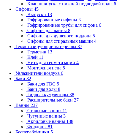
Клапан впуска с нижней подводкой воды
6
Сифоны
45
Выпуски
13
Гофрированные сифоны
3
Гофрированные трубы для сифона
6
Сифоны для ванны
8
Сифоны для душевого поддона
5
Сифоны для стиральных машин
4
Герметизирующие материалы
37
Герметик
13
Клей
11
Нить для герметизации
4
Монтажная пена
5
Увлажнители воздуха
6
Баки
82
Баки для ГВС
5
Баки для воды
8
Гидроаккумуляторы
38
Расширительные баки
27
Ванны
237
Стальные ванны
11
Чугунные ванны
3
Акриловые ванны
138
Фолдоны
81
Бесперебойники
5