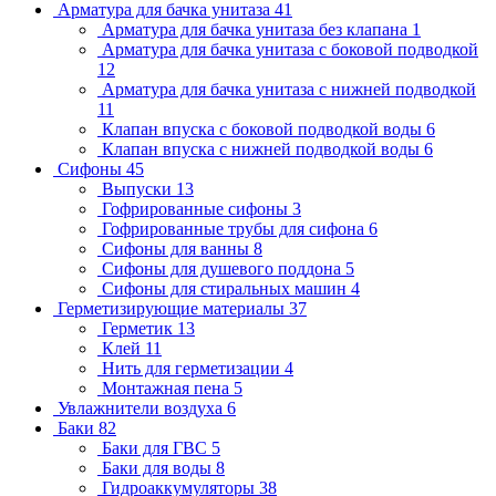
Арматура для бачка унитаза
41
Арматура для бачка унитаза без клапана
1
Арматура для бачка унитаза с боковой подводкой
12
Арматура для бачка унитаза с нижней подводкой
11
Клапан впуска с боковой подводкой воды
6
Клапан впуска с нижней подводкой воды
6
Сифоны
45
Выпуски
13
Гофрированные сифоны
3
Гофрированные трубы для сифона
6
Сифоны для ванны
8
Сифоны для душевого поддона
5
Сифоны для стиральных машин
4
Герметизирующие материалы
37
Герметик
13
Клей
11
Нить для герметизации
4
Монтажная пена
5
Увлажнители воздуха
6
Баки
82
Баки для ГВС
5
Баки для воды
8
Гидроаккумуляторы
38