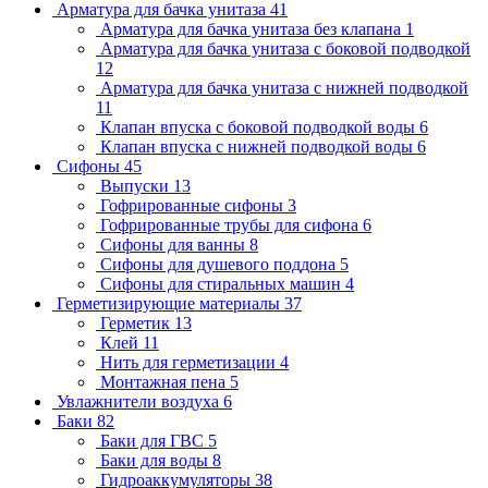
Арматура для бачка унитаза
41
Арматура для бачка унитаза без клапана
1
Арматура для бачка унитаза с боковой подводкой
12
Арматура для бачка унитаза с нижней подводкой
11
Клапан впуска с боковой подводкой воды
6
Клапан впуска с нижней подводкой воды
6
Сифоны
45
Выпуски
13
Гофрированные сифоны
3
Гофрированные трубы для сифона
6
Сифоны для ванны
8
Сифоны для душевого поддона
5
Сифоны для стиральных машин
4
Герметизирующие материалы
37
Герметик
13
Клей
11
Нить для герметизации
4
Монтажная пена
5
Увлажнители воздуха
6
Баки
82
Баки для ГВС
5
Баки для воды
8
Гидроаккумуляторы
38