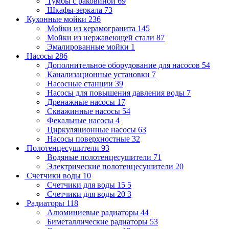
Тумбы с раковиной
69
Шкафы-зеркала
73
Кухонные мойки
236
Мойки из керамогранита
145
Мойки из нержавеющей стали
87
Эмалированные мойки
1
Насосы
286
Дополнительное оборудование для насосов
54
Канализационные установки
7
Насосные станции
39
Насосы для повышения давления воды
7
Дренажные насосы
17
Скважинные насосы
54
Фекальные насосы
4
Циркуляционные насосы
63
Насосы поверхностные
32
Полотенцесушители
93
Водяные полотенцесушители
71
Электрические полотенцесушители
20
Счетчики воды
10
Счетчики для воды 15
5
Счетчики для воды 20
3
Радиаторы
118
Алюминиевые радиаторы
44
Биметаллические радиаторы
53