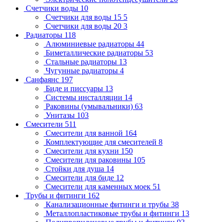
Счетчики воды
10
Счетчики для воды 15
5
Счетчики для воды 20
3
Радиаторы
118
Алюминиевые радиаторы
44
Биметаллические радиаторы
53
Стальные радиаторы
13
Чугунные радиаторы
4
Санфаянс
197
Биде и писсуары
13
Системы инсталляции
14
Раковины (умывальники)
63
Унитазы
103
Смесители
511
Смесители для ванной
164
Комплектующие для смесителей
8
Смесители для кухни
150
Смесители для раковины
105
Стойки для душа
14
Смесители для биде
12
Смесители для каменных моек
51
Трубы и фитинги
162
Канализационные фитинги и трубы
38
Металлопластиковые трубы и фитинги
13