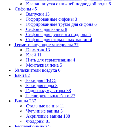
Клапан впуска с нижней подводкой воды
6
Сифоны
45
Выпуски
13
Гофрированные сифоны
3
Гофрированные трубы для сифона
6
Сифоны для ванны
8
Сифоны для душевого поддона
5
Сифоны для стиральных машин
4
Герметизирующие материалы
37
Герметик
13
Клей
11
Нить для герметизации
4
Монтажная пена
5
Увлажнители воздуха
6
Баки
82
Баки для ГВС
5
Баки для воды
8
Гидроаккумуляторы
38
Расширительные баки
27
Ванны
237
Стальные ванны
11
Чугунные ванны
3
Акриловые ванны
138
Фолдоны
81
Бесперебойники
5