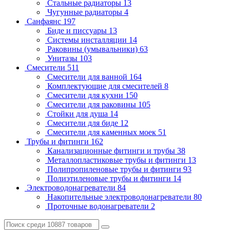
Стальные радиаторы
13
Чугунные радиаторы
4
Санфаянс
197
Биде и писсуары
13
Системы инсталляции
14
Раковины (умывальники)
63
Унитазы
103
Смесители
511
Смесители для ванной
164
Комплектующие для смесителей
8
Смесители для кухни
150
Смесители для раковины
105
Стойки для душа
14
Смесители для биде
12
Смесители для каменных моек
51
Трубы и фитинги
162
Канализационные фитинги и трубы
38
Металлопластиковые трубы и фитинги
13
Полипропиленовые трубы и фитинги
93
Полиэтиленовые трубы и фитинги
14
Электроводонагреватели
84
Накопительные электроводонагреватели
80
Проточные водонагреватели
2