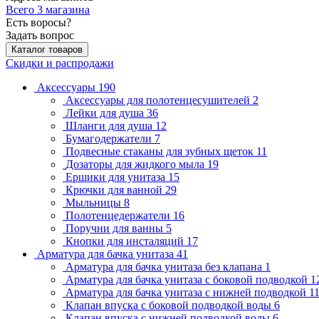
Всего 3 магазина
Есть воросы?
Задать вопрос
Каталог товаров
Скидки и распродажи
Аксессуары
190
Аксессуары для полотенцесушителей
2
Лейки для душа
36
Шланги для душа
12
Бумагодержатели
7
Подвесные стаканы для зубных щеток
11
Дозаторы для жидкого мыла
19
Ершики для унитаза
15
Крючки для ванной
29
Мыльницы
8
Полотенцедержатели
16
Поручни для ванны
5
Кнопки для инсталяций
17
Арматура для бачка унитаза
41
Арматура для бачка унитаза без клапана
1
Арматура для бачка унитаза с боковой подводкой
1
Арматура для бачка унитаза с нижней подводкой
1
Клапан впуска с боковой подводкой воды
6
Клапан впуска с нижней подводкой воды
6