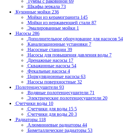
Тумбы с раковиной
69
Шкафы-зеркала
73
Кухонные мойки
236
Мойки из керамогранита
145
Мойки из нержавеющей стали
87
Эмалированные мойки
1
Насосы
286
Дополнительное оборудование для насосов
54
Канализационные установки
7
Насосные станции
39
Насосы для повышения давления воды
7
Дренажные насосы
17
Скважинные насосы
54
Фекальные насосы
4
Циркуляционные насосы
63
Насосы поверхностные
32
Полотенцесушители
93
Водяные полотенцесушители
71
Электрические полотенцесушители
20
Счетчики воды
10
Счетчики для воды 15
5
Счетчики для воды 20
3
Радиаторы
118
Алюминиевые радиаторы
44
Биметаллические радиаторы
53