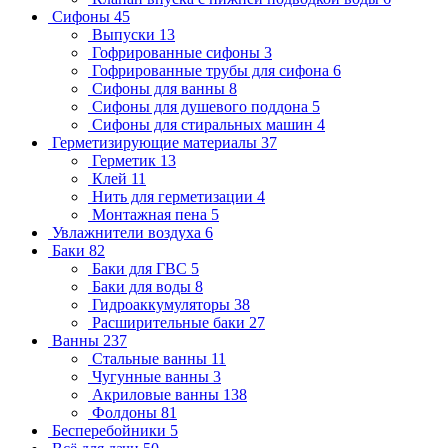
Сифоны
45
Выпуски
13
Гофрированные сифоны
3
Гофрированные трубы для сифона
6
Сифоны для ванны
8
Сифоны для душевого поддона
5
Сифоны для стиральных машин
4
Герметизирующие материалы
37
Герметик
13
Клей
11
Нить для герметизации
4
Монтажная пена
5
Увлажнители воздуха
6
Баки
82
Баки для ГВС
5
Баки для воды
8
Гидроаккумуляторы
38
Расширительные баки
27
Ванны
237
Стальные ванны
11
Чугунные ванны
3
Акриловые ванны
138
Фолдоны
81
Бесперебойники
5