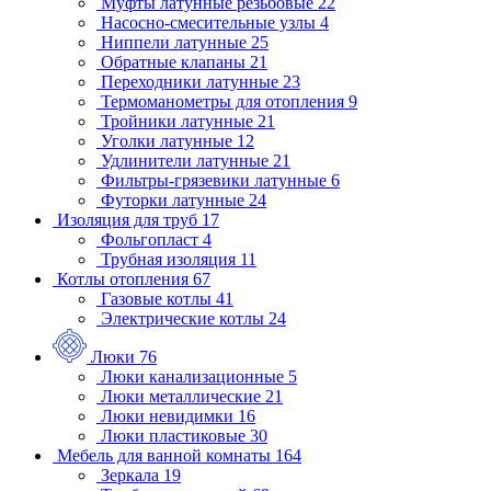
Муфты латунные резьбовые
22
Насосно-смесительные узлы
4
Ниппели латунные
25
Обратные клапаны
21
Переходники латунные
23
Термоманометры для отопления
9
Тройники латунные
21
Уголки латунные
12
Удлинители латунные
21
Фильтры-грязевики латунные
6
Футорки латунные
24
Изоляция для труб
17
Фольгопласт
4
Трубная изоляция
11
Котлы отопления
67
Газовые котлы
41
Электрические котлы
24
Люки
76
Люки канализационные
5
Люки металлические
21
Люки невидимки
16
Люки пластиковые
30
Мебель для ванной комнаты
164
Зеркала
19