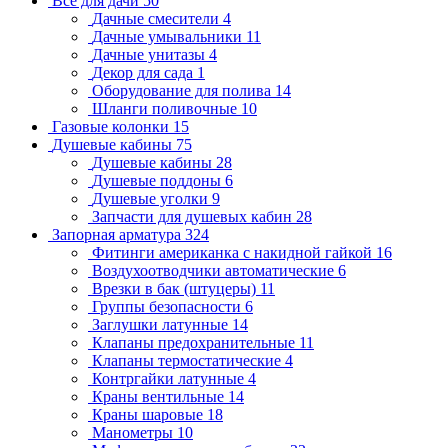
Всё для дачи
50
Дачные смесители
4
Дачные умывальники
11
Дачные унитазы
4
Декор для сада
1
Оборудование для полива
14
Шланги поливочные
10
Газовые колонки
15
Душевые кабины
75
Душевые кабины
28
Душевые поддоны
6
Душевые уголки
9
Запчасти для душевых кабин
28
Запорная арматура
324
Фитинги американка с накидной гайкой
16
Воздухоотводчики автоматические
6
Врезки в бак (штуцеры)
11
Группы безопасности
6
Заглушки латунные
14
Клапаны предохранительные
11
Клапаны термостатические
4
Контргайки латунные
4
Краны вентильные
14
Краны шаровые
18
Манометры
10